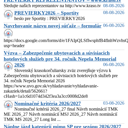
PREVIERKY REPREZENTANTOV – www.kraso.tv
Sledujte našich reprezentantov na http://www.kraso.tv
08-08-2026
PREVIERKY2026 – Sportity
08-08-2026
heslo pre Sportity : PREVIERKY2026
Navrhovanie názvu novej súťaže – formulár
06-08-2026
https://docs.google.com/forms/d/e/1FAIpQLSfIwsphfB4flnhW
usp=header
Výzva – Zabezpečenie ubytovacích a súvisiacich
hotelových služieb pre 34. ročník Nepela Memorial
2026
06-08-2026
Slovenský krasokorčuliarsky zväz zverejňuje výzvu k
Zabezpečeniu ubytovacích a súvisiacich hotelových služieb pre
34. ročník Nepela Memorial 2026
https://www.uvo.gov.sk/vyhladavanie/vyhladavanie-
zakaziek/detail/562661?
cHash=1a1c6d1074d342f3ea3a3cc0008d2de8
Nominačné kritéria 2026/2027
03-08-2026
Nominačné kritériá 2026_27 final Návrh nominácií TMK
ME 2026_27 Návrh nominácií MSJ 2026_27 Návrh nominácií
TMK MS 2026_27 Long list ...
Náplne jázd kategórií mimo SP pre sezónu 2026/2027