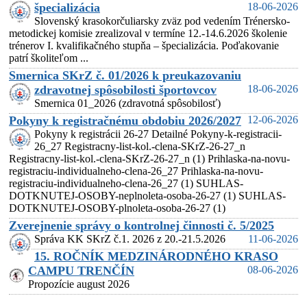
špecializácia
18-06-2026
Slovenský krasokorčuliarsky zväz pod vedením Trénersko-
metodickej komisie zrealizoval v termíne 12.-14.6.2026 školenie
trénerov I. kvalifikačného stupňa – špecializácia. Poďakovanie
patrí školiteľom ...
Smernica SKrZ č. 01/2026 k preukazovaniu
zdravotnej spôsobilosti športovcov
18-06-2026
Smernica 01_2026 (zdravotná spôsobilosť)
Pokyny k registračnému obdobiu 2026/2027
12-06-2026
Pokyny k registrácii 26-27 Detailné Pokyny-k-registracii-
26_27 Registracny-list-kol.-clena-SKrZ-26-27_n
Registracny-list-kol.-clena-SKrZ-26-27_n (1) Prihlaska-na-novu-
registraciu-individualneho-clena-26_27 Prihlaska-na-novu-
registraciu-individualneho-clena-26_27 (1) SUHLAS-
DOTKNUTEJ-OSOBY-neplnoleta-osoba-26-27 (1) SUHLAS-
DOTKNUTEJ-OSOBY-plnoleta-osoba-26-27 (1)
Zverejnenie správy o kontrolnej činnosti č. 5/2025
Správa KK SKrZ č.1. 2026 z 20.-21.5.2026
11-06-2026
15. ROČNÍK MEDZINÁRODNÉHO KRASO
CAMPU TRENČÍN
08-06-2026
Propozície august 2026