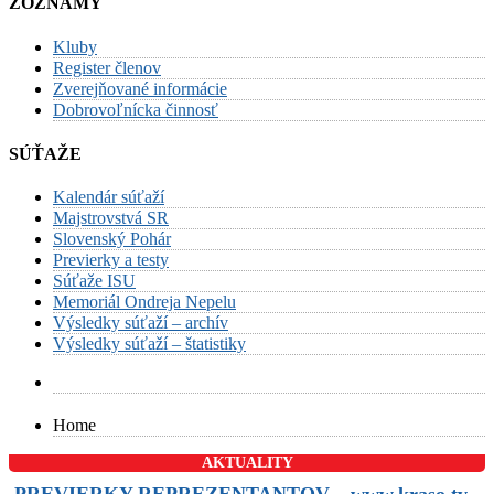
ZOZNAMY
Kluby
Register členov
Zverejňované informácie
Dobrovoľnícka činnosť
SÚŤAŽE
Kalendár súťaží
Majstrovstvá SR
Slovenský Pohár
Previerky a testy
Súťaže ISU
Memoriál Ondreja Nepelu
Výsledky súťaží – archív
Výsledky súťaží – štatistiky
Home
AKTUALITY