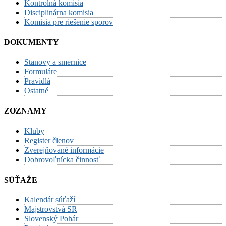
Kontrolná komisia
Disciplinárna komisia
Komisia pre riešenie sporov
DOKUMENTY
Stanovy a smernice
Formuláre
Pravidlá
Ostatné
ZOZNAMY
Kluby
Register členov
Zverejňované informácie
Dobrovoľnícka činnosť
SÚŤAŽE
Kalendár súťaží
Majstrovstvá SR
Slovenský Pohár