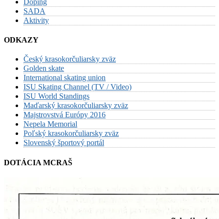
Doping
SADA
Aktivity
ODKAZY
Český krasokorčuliarsky zväz
Golden skate
International skating union
ISU Skating Channel (TV / Video)
ISU World Standings
Maďarský krasokorčuliarsky zväz
Majstrovstvá Európy 2016
Nepela Memorial
Poľský krasokorčuliarsky zväz
Slovenský športový portál
DOTÁCIA MCRAŠ