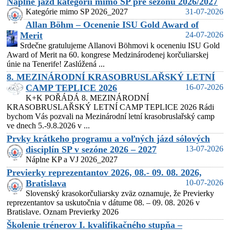
Náplne jázd kategórií mimo SP pre sezónu 2026/2027
Kategórie mimo SP 2026_2027
31-07-2026
Allan Böhm – Ocenenie ISU Gold Award of
Merit
24-07-2026
Srdečne gratulujeme Allanovi Böhmovi k oceneniu ISU Gold
Award of Merit na 60. kongrese Medzinárodenej korčuliarskej
únie na Tenerife! Zaslúžená ...
8. MEZINÁRODNÍ KRASOBRUSLAŘSKÝ LETNÍ
CAMP TEPLICE 2026
16-07-2026
K+K POŘÁDÁ 8. MEZINÁRODNÍ
KRASOBRUSLAŘSKÝ LETNÍ CAMP TEPLICE 2026 Rádi
bychom Vás pozvali na Mezinárodní letní krasobruslařský camp
ve dnech 5.-9.8.2026 v ...
Prvky krátkeho programu a voľných jázd sólových
disciplín SP v sezóne 2026 – 2027
13-07-2026
Náplne KP a VJ 2026_2027
Previerky reprezentantov 2026, 08.- 09. 08. 2026,
Bratislava
10-07-2026
Slovenský krasokorčuliarsky zväz oznamuje, že Previerky
reprezentantov sa uskutočnia v dátume 08. – 09. 08. 2026 v
Bratislave. Oznam Previerky 2026
Školenie trénerov I. kvalifikačného stupňa –