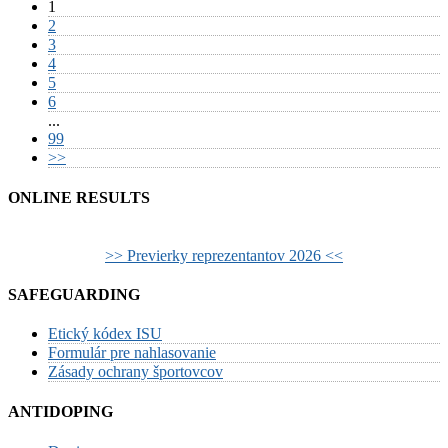
1
2
3
4
5
6
...
99
>>
ONLINE RESULTS
>> Previerky reprezentantov 2026 <<
SAFEGUARDING
Etický kódex ISU
Formulár pre nahlasovanie
Zásady ochrany športovcov
ANTIDOPING