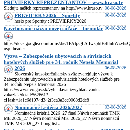
PREVIERKY REPREZENTANTOV – www.kraso.tv
Sledujte našich reprezentantov na http://www.kraso.tv
08-08-2026
PREVIERKY2026 – Sportity
08-08-2026
heslo pre Sportity : PREVIERKY2026
Navrhovanie názvu novej súťaže – formulár
06-08-2026
https://docs.google.com/forms/d/e/1FAIpQLSfIwsphfB4flnhW
usp=header
Výzva – Zabezpečenie ubytovacích a súvisiacich
hotelových služieb pre 34. ročník Nepela Memorial
2026
06-08-2026
Slovenský krasokorčuliarsky zväz zverejňuje výzvu k
Zabezpečeniu ubytovacích a súvisiacich hotelových služieb pre
34. ročník Nepela Memorial 2026
https://www.uvo.gov.sk/vyhladavanie/vyhladavanie-
zakaziek/detail/562661?
cHash=1a1c6d1074d342f3ea3a3cc0008d2de8
Nominačné kritéria 2026/2027
03-08-2026
Nominačné kritériá 2026_27 final Návrh nominácií TMK
ME 2026_27 Návrh nominácií MSJ 2026_27 Návrh nominácií
TMK MS 2026_27 Long list ...