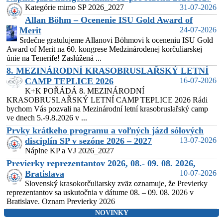
Kategórie mimo SP 2026_2027
31-07-2026
Allan Böhm – Ocenenie ISU Gold Award of
Merit
24-07-2026
Srdečne gratulujeme Allanovi Böhmovi k oceneniu ISU Gold
Award of Merit na 60. kongrese Medzinárodenej korčuliarskej
únie na Tenerife! Zaslúžená ...
8. MEZINÁRODNÍ KRASOBRUSLAŘSKÝ LETNÍ
CAMP TEPLICE 2026
16-07-2026
K+K POŘÁDÁ 8. MEZINÁRODNÍ
KRASOBRUSLAŘSKÝ LETNÍ CAMP TEPLICE 2026 Rádi
bychom Vás pozvali na Mezinárodní letní krasobruslařský camp
ve dnech 5.-9.8.2026 v ...
Prvky krátkeho programu a voľných jázd sólových
disciplín SP v sezóne 2026 – 2027
13-07-2026
Náplne KP a VJ 2026_2027
Previerky reprezentantov 2026, 08.- 09. 08. 2026,
Bratislava
10-07-2026
Slovenský krasokorčuliarsky zväz oznamuje, že Previerky
reprezentantov sa uskutočnia v dátume 08. – 09. 08. 2026 v
Bratislave. Oznam Previerky 2026
NOVINKY