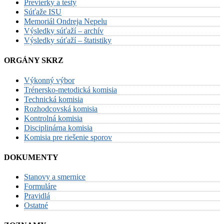
Previerky a testy
Súťaže ISU
Memoriál Ondreja Nepelu
Výsledky súťaží – archív
Výsledky súťaží – štatistiky
ORGÁNY SKRZ
Výkonný výbor
Trénersko-metodická komisia
Technická komisia
Rozhodcovská komisia
Kontrolná komisia
Disciplinárna komisia
Komisia pre riešenie sporov
DOKUMENTY
Stanovy a smernice
Formuláre
Pravidlá
Ostatné