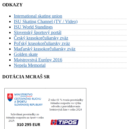
ODKAZY
International skating union
ISU Skating Channel (TV / Video)
ISU World Standings
Slovenský športový portál
Český krasokorčuliarsky zväz
Poľský krasokorčuliarsky zväz
Maďarský krasokorčuliarsky zväz
Golden skate
Majstrovstvá Európy 2016
Nepela Memorial
DOTÁCIA MCRAŠ SR