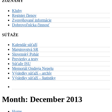
ZOZNAMY
Kluby
Register členov
Zverejňované informácie
Dobrovoľnícka činnosť
SÚŤAŽE
Kalendár súťaží
Majstrovstvá SR
Slovenský Pohár
Previerky a testy
Súťaže ISU
Memoriál Ondreja Nepelu
Výsledky súťaží – archív
Výsledky súťaží – štatistiky
Month:
December 2013
Home