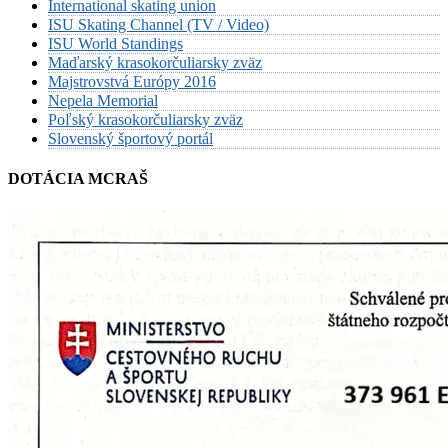
International skating union
ISU Skating Channel (TV / Video)
ISU World Standings
Maďarský krasokorčuliarsky zväz
Majstrovstvá Európy 2016
Nepela Memorial
Poľský krasokorčuliarsky zväz
Slovenský športový portál
DOTÁCIA MCRAŠ