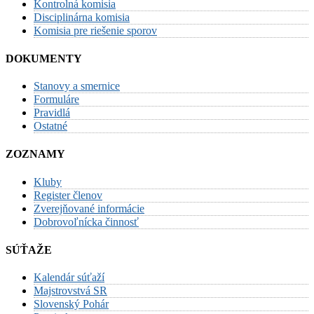
Kontrolná komisia
Disciplinárna komisia
Komisia pre riešenie sporov
DOKUMENTY
Stanovy a smernice
Formuláre
Pravidlá
Ostatné
ZOZNAMY
Kluby
Register členov
Zverejňované informácie
Dobrovoľnícka činnosť
SÚŤAŽE
Kalendár súťaží
Majstrovstvá SR
Slovenský Pohár