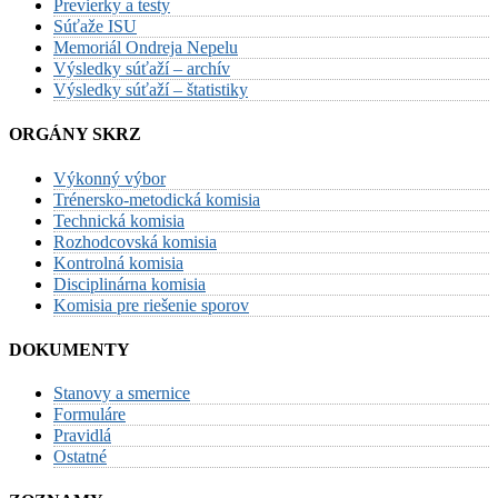
Previerky a testy
Súťaže ISU
Memoriál Ondreja Nepelu
Výsledky súťaží – archív
Výsledky súťaží – štatistiky
ORGÁNY SKRZ
Výkonný výbor
Trénersko-metodická komisia
Technická komisia
Rozhodcovská komisia
Kontrolná komisia
Disciplinárna komisia
Komisia pre riešenie sporov
DOKUMENTY
Stanovy a smernice
Formuláre
Pravidlá
Ostatné