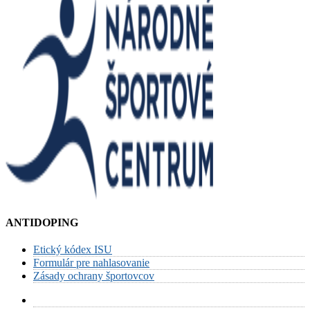
ANTIDOPING
Etický kódex ISU
Formulár pre nahlasovanie
Zásady ochrany športovcov