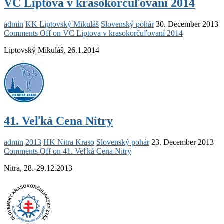
VC Liptova v krasokorčuľovaní 2014
admin
KK Liptovský Mikuláš
Slovenský pohár
30. December 2013
Comments Off
on VC Liptova v krasokorčuľovaní 2014
Liptovský Mikuláš, 26.1.2014
41. Veľká Cena Nitry
admin
2013
HK Nitra Kraso
Slovenský pohár
23. December 2013
Comments Off
on 41. Veľká Cena Nitry
Nitra, 28.-29.12.2013