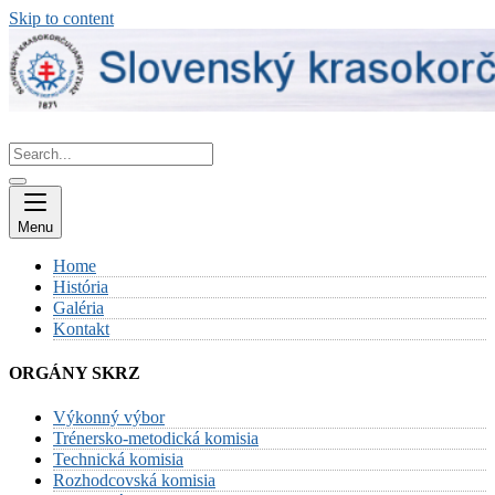
Skip to content
Menu
Home
História
Galéria
Kontakt
ORGÁNY SKRZ
Výkonný výbor
Trénersko-metodická komisia
Technická komisia
Rozhodcovská komisia