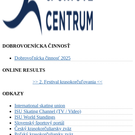
DOBROVOĽNÍCKA ČINNOSŤ
Dobrovoľnícka činnosť 2025
ONLINE RESULTS
>> 2. Festival krasokorčuľovania <<
ODKAZY
International skating union
ISU Skating Channel (TV / Video)
ISU World Standings
Slovenský športový portál
Český krasokorčuliarsky zväz
Poľský krasokorčuliarsky zväz