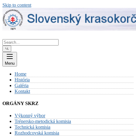
Skip to content
Menu
Home
História
Galéria
Kontakt
ORGÁNY SKRZ
Výkonný výbor
Trénersko-metodická komisia
Technická komisia
Rozhodcovská komisia