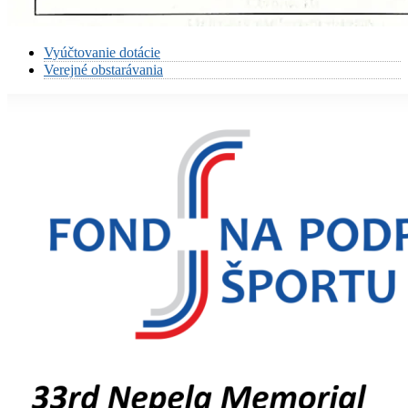
Vyúčtovanie dotácie
Verejné obstarávania