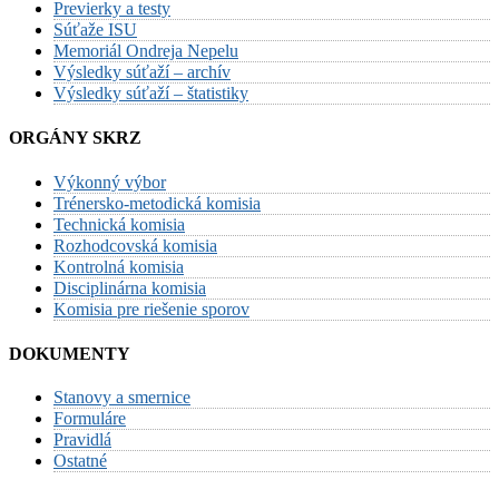
Previerky a testy
Súťaže ISU
Memoriál Ondreja Nepelu
Výsledky súťaží – archív
Výsledky súťaží – štatistiky
ORGÁNY SKRZ
Výkonný výbor
Trénersko-metodická komisia
Technická komisia
Rozhodcovská komisia
Kontrolná komisia
Disciplinárna komisia
Komisia pre riešenie sporov
DOKUMENTY
Stanovy a smernice
Formuláre
Pravidlá
Ostatné