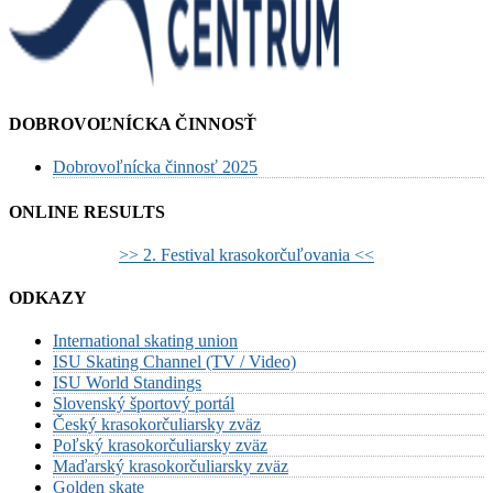
DOBROVOĽNÍCKA ČINNOSŤ
Dobrovoľnícka činnosť 2025
ONLINE RESULTS
>> 2. Festival krasokorčuľovania <<
ODKAZY
International skating union
ISU Skating Channel (TV / Video)
ISU World Standings
Slovenský športový portál
Český krasokorčuliarsky zväz
Poľský krasokorčuliarsky zväz
Maďarský krasokorčuliarsky zväz
Golden skate