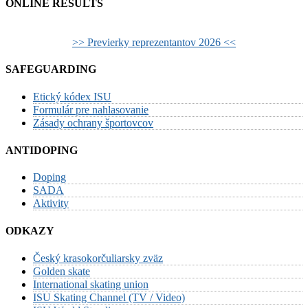
ONLINE RESULTS
>> Previerky reprezentantov 2026 <<
SAFEGUARDING
Etický kódex ISU
Formulár pre nahlasovanie
Zásady ochrany športovcov
ANTIDOPING
Doping
SADA
Aktivity
ODKAZY
Český krasokorčuliarsky zväz
Golden skate
International skating union
ISU Skating Channel (TV / Video)