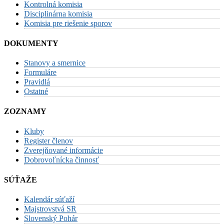
Kontrolná komisia
Disciplinárna komisia
Komisia pre riešenie sporov
DOKUMENTY
Stanovy a smernice
Formuláre
Pravidlá
Ostatné
ZOZNAMY
Kluby
Register členov
Zverejňované informácie
Dobrovoľnícka činnosť
SÚŤAŽE
Kalendár súťaží
Majstrovstvá SR
Slovenský Pohár