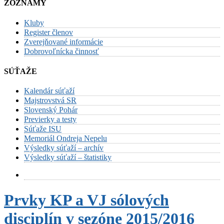
ZOZNAMY
Kluby
Register členov
Zverejňované informácie
Dobrovoľnícka činnosť
SÚŤAŽE
Kalendár súťaží
Majstrovstvá SR
Slovenský Pohár
Previerky a testy
Súťaže ISU
Memoriál Ondreja Nepelu
Výsledky súťaží – archív
Výsledky súťaží – štatistiky
Prvky KP a VJ sólových
disciplín v sezóne 2015/2016