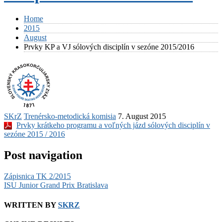
Home
2015
August
Prvky KP a VJ sólových disciplín v sezóne 2015/2016
SKrZ
Trenérsko-metodická komisia
7. August 2015
Prvky krátkeho programu a voľných jázd sólových disciplín v
sezóne 2015 / 2016
Post navigation
Zápisnica TK 2/2015
ISU Junior Grand Prix Bratislava
WRITTEN BY
SKRZ