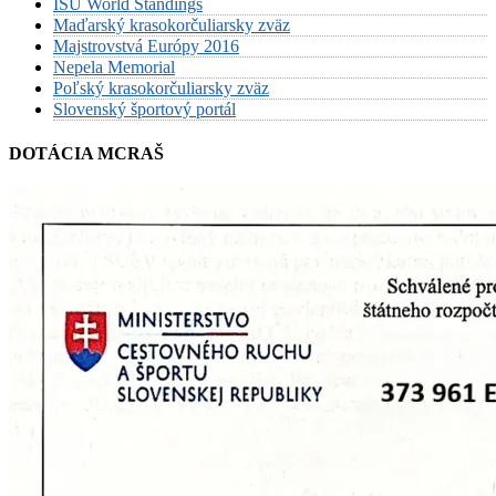
ISU World Standings
Maďarský krasokorčuliarsky zväz
Majstrovstvá Európy 2016
Nepela Memorial
Poľský krasokorčuliarsky zväz
Slovenský športový portál
DOTÁCIA MCRAŠ