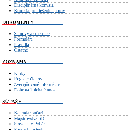
Disciplinárna komisia
Komisia pre riešenie sporov
DOKUMENTY
Stanovy a smernice
Formuláre
Pravidlá
Ostatné
ZOZNAMY
Kluby
Register členov
Zverejňované informácie
Dobrovoľnícka činnosť
SÚŤAŽE
Kalendár súťaží
Majstrovstvá SR
Slovenský Pohár
Previerky a testy