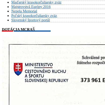
Maďarský krasokorčuliarsky zväz
Majstrovstvá Európy 2016
Nepela Memorial
Poľský krasokorčuliarsky zväz
Slovenský športový portál
DOTÁCIA MCRAŠ