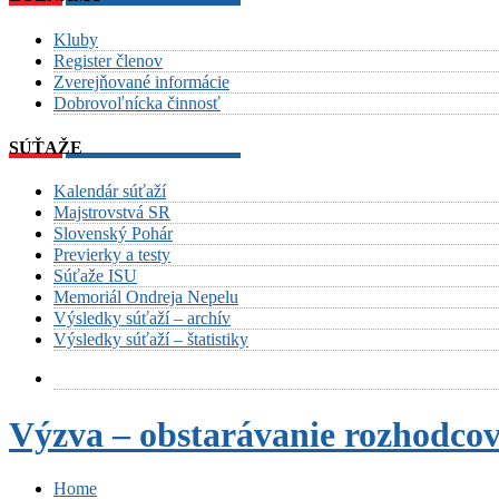
Kluby
Register členov
Zverejňované informácie
Dobrovoľnícka činnosť
SÚŤAŽE
Kalendár súťaží
Majstrovstvá SR
Slovenský Pohár
Previerky a testy
Súťaže ISU
Memoriál Ondreja Nepelu
Výsledky súťaží – archív
Výsledky súťaží – štatistiky
Výzva – obstarávanie rozhodco
Home