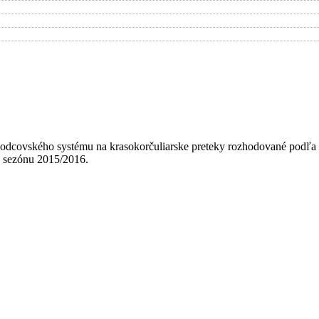
hodcovského systému na krasokorčuliarske preteky rozhodované podľa te
e sezónu 2015/2016.