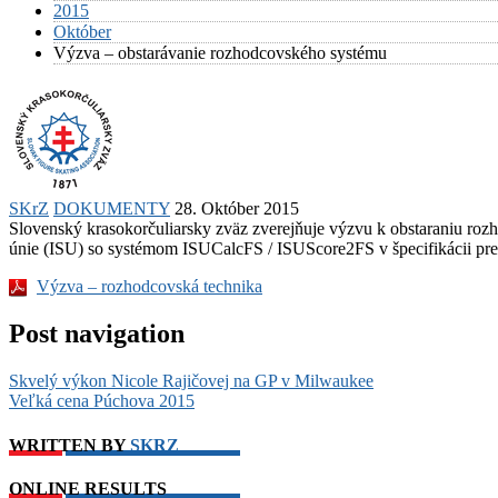
2015
Október
Výzva – obstarávanie rozhodcovského systému
SKrZ
DOKUMENTY
28. Október 2015
Slovenský krasokorčuliarsky zväz zverejňuje výzvu k obstaraniu roz
únie (ISU) so systémom ISUCalcFS / ISUScore2FS v špecifikácii pr
Výzva – rozhodcovská technika
Post navigation
Skvelý výkon Nicole Rajičovej na GP v Milwaukee
Veľká cena Púchova 2015
WRITTEN BY
SKRZ
ONLINE RESULTS