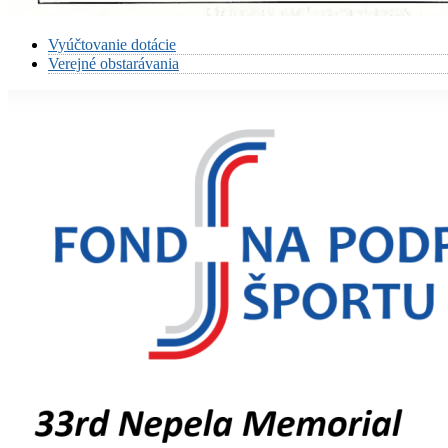
Vyúčtovanie dotácie
Verejné obstarávania