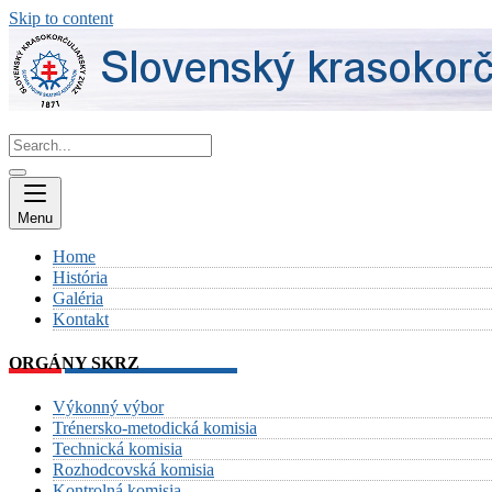
Skip to content
Menu
Home
História
Galéria
Kontakt
ORGÁNY SKRZ
Výkonný výbor
Trénersko-metodická komisia
Technická komisia
Rozhodcovská komisia
Kontrolná komisia