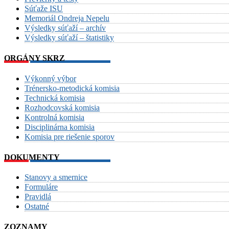
Súťaže ISU
Memoriál Ondreja Nepelu
Výsledky súťaží – archív
Výsledky súťaží – štatistiky
ORGÁNY SKRZ
Výkonný výbor
Trénersko-metodická komisia
Technická komisia
Rozhodcovská komisia
Kontrolná komisia
Disciplinárna komisia
Komisia pre riešenie sporov
DOKUMENTY
Stanovy a smernice
Formuláre
Pravidlá
Ostatné
ZOZNAMY