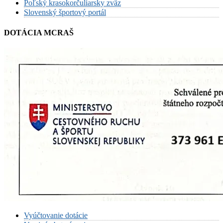
Poľský krasokorčuliarsky zväz
Slovenský športový portál
DOTÁCIA MCRAŠ
Vyúčtovanie dotácie