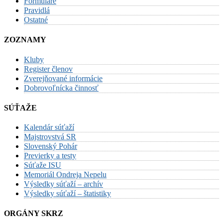
Formuláre
Pravidlá
Ostatné
ZOZNAMY
Kluby
Register členov
Zverejňované informácie
Dobrovoľnícka činnosť
SÚŤAŽE
Kalendár súťaží
Majstrovstvá SR
Slovenský Pohár
Previerky a testy
Súťaže ISU
Memoriál Ondreja Nepelu
Výsledky súťaží – archív
Výsledky súťaží – štatistiky
ORGÁNY SKRZ