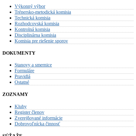
Výkonný výbor
Trénersko-metodická komisia
Technická komisia
Rozhodcovská komisia
Kontrolná komisia
Disciplinárna komisia
Komisia pre riešenie sporov
DOKUMENTY
Stanovy a smernice
Formuláre
Pravidlá
Ostatné
ZOZNAMY
Kluby
Register členov
Zverejňované informácie
Dobrovoľnícka činnosť
SÚŤAŽE