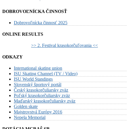
DOBROVOĽNÍCKA ČINNOSŤ
Dobrovoľnícka činnosť 2025
ONLINE RESULTS
>> 2. Festival krasokorčuľovania <<
ODKAZY
International skating union
ISU Skating Channel (TV / Video)
ISU World Standings
Slovenský športový portál
Český krasokorčuliarsky zväz
Poľský krasokorčuliarsky zväz
Maďarský krasokorčuliarsky zväz
Golden skate
Majstrovstvá Európy 2016
Nepela Memorial
DOTÁCIA MCRAŠ SR