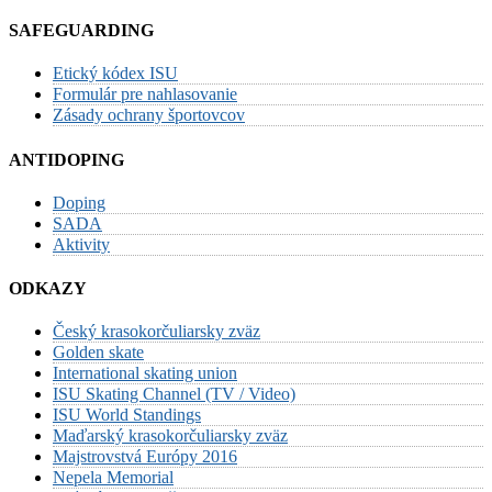
SAFEGUARDING
Etický kódex ISU
Formulár pre nahlasovanie
Zásady ochrany športovcov
ANTIDOPING
Doping
SADA
Aktivity
ODKAZY
Český krasokorčuliarsky zväz
Golden skate
International skating union
ISU Skating Channel (TV / Video)
ISU World Standings
Maďarský krasokorčuliarsky zväz
Majstrovstvá Európy 2016
Nepela Memorial