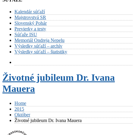
Kalendár súťaží
Majstrovstvá SR
Slovenský Pohár
Previerky a testy
Súťaže ISU
Memoriál Ondreja Nepelu
Výsledky súťaží – archív
Výsledky súťaží – štatistiky
Životné jubileum Dr. Ivana
Mauera
Home
2015
Október
Životné jubileum Dr. Ivana Mauera