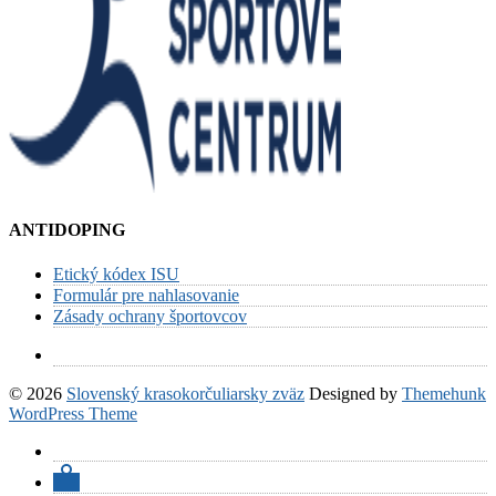
ANTIDOPING
Etický kódex ISU
Formulár pre nahlasovanie
Zásady ochrany športovcov
© 2026
Slovenský krasokorčuliarsky zväz
Designed by
Themehunk
WordPress Theme