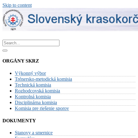
Skip to content
ORGÁNY SKRZ
Výkonný výbor
Trénersko-metodická komisia
Technická komisia
Rozhodcovská komisia
Kontrolná komisia
Disciplinárna komisia
Komisia pre riešenie sporov
DOKUMENTY
Stanovy a smernice