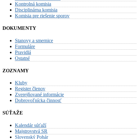
Kontrolná komisia
Disciplinárna komisia
Komisia pre riešenie sporov
DOKUMENTY
Stanovy a smernice
Formuláre
Pravidlá
Ostatné
ZOZNAMY
Kluby
Register členov
Zverejňované informácie
Dobrovoľnícka činnosť
SÚŤAŽE
Kalendár súťaží
Majstrovstvá SR
Slovenský Pohár