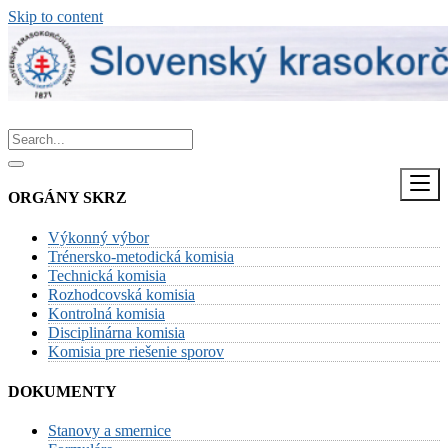
Skip to content
ORGÁNY SKRZ
Výkonný výbor
Trénersko-metodická komisia
Technická komisia
Rozhodcovská komisia
Kontrolná komisia
Disciplinárna komisia
Komisia pre riešenie sporov
DOKUMENTY
Stanovy a smernice