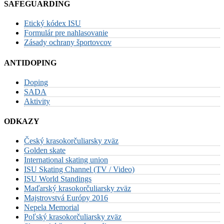
SAFEGUARDING
Etický kódex ISU
Formulár pre nahlasovanie
Zásady ochrany športovcov
ANTIDOPING
Doping
SADA
Aktivity
ODKAZY
Český krasokorčuliarsky zväz
Golden skate
International skating union
ISU Skating Channel (TV / Video)
ISU World Standings
Maďarský krasokorčuliarsky zväz
Majstrovstvá Európy 2016
Nepela Memorial
Poľský krasokorčuliarsky zväz