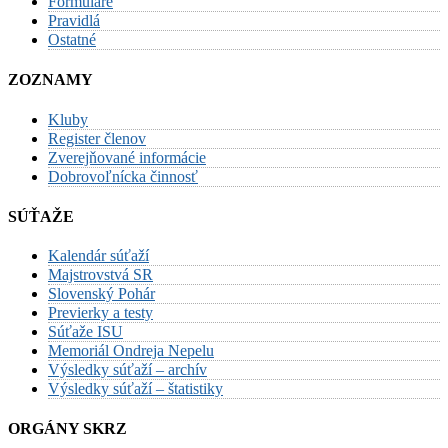
Formuláre
Pravidlá
Ostatné
ZOZNAMY
Kluby
Register členov
Zverejňované informácie
Dobrovoľnícka činnosť
SÚŤAŽE
Kalendár súťaží
Majstrovstvá SR
Slovenský Pohár
Previerky a testy
Súťaže ISU
Memoriál Ondreja Nepelu
Výsledky súťaží – archív
Výsledky súťaží – štatistiky
ORGÁNY SKRZ