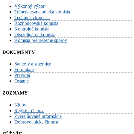
Výkonný výbor
Trénersko-metodická komisia
Technická komisia
Rozhodcovská komisia
Kontrolná komisia
Disciplinárna komisia
Komisia pre riešenie sporov
DOKUMENTY
Stanovy a smernice
Formuláre
Pravidlá
Ostatné
ZOZNAMY
Kluby
Register členov
Zverejňované informácie
Dobrovoľnícka činnosť
SÚŤAŽE