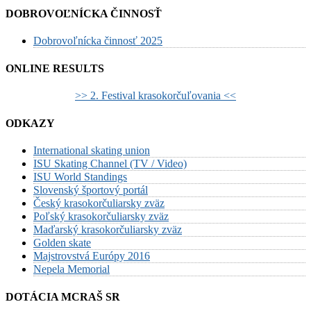
DOBROVOĽNÍCKA ČINNOSŤ
Dobrovoľnícka činnosť 2025
ONLINE RESULTS
>> 2. Festival krasokorčuľovania <<
ODKAZY
International skating union
ISU Skating Channel (TV / Video)
ISU World Standings
Slovenský športový portál
Český krasokorčuliarsky zväz
Poľský krasokorčuliarsky zväz
Maďarský krasokorčuliarsky zväz
Golden skate
Majstrovstvá Európy 2016
Nepela Memorial
DOTÁCIA MCRAŠ SR