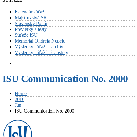
Kalendár súťaží
Majstrovstvá SR
Slovenský Pohár
Previerky a testy
Súťaže ISU
Memoriál Ondreja Nepelu
Výsledky súťaží – archív
Výsledky súťaží – štatistiky
ISU Communication No. 2000
Home
2016
Jún
ISU Communication No. 2000