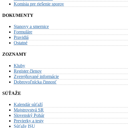
Komisia pre riešenie sporov
DOKUMENTY
Stanovy a smernice
Formuláre
Pravidlá
Ostatné
ZOZNAMY
Kluby
Register členov
Zverejňované informácie
Dobrovoľnícka činnosť
SÚŤAŽE
Kalendár súťaží
Majstrovstvá SR
Slovenský Pohár
Previerky a testy
Súťaže ISU