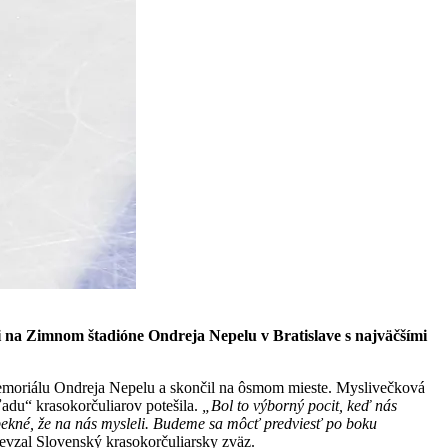
i na Zimnom štadióne Ondreja Nepelu v Bratislave s najväčšími
Memoriálu Ondreja Nepelu a skončil na ôsmom mieste. Myslivečková
adu“ krasokorčuliarov potešila.
„Bol to výborný pocit, keď nás
pekné, že na nás mysleli. Budeme sa môcť predviesť po boku
revzal Slovenský krasokorčuliarsky zväz.