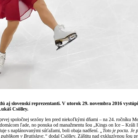
dú aj slovenskí reprezentanti. V utorok 29. novembra 2016 vystúp
Lukáš Csölley.
 prvej spoločnej sezóny len pred niekoľkými dňami – na 24. ročníku 
 domácom ľade, no ponuka od manažmentu šou „Kings on Ice – Králi ľ
iduje s naplánovanými súťažami, boli obaja nadšení.
„Toto je pocta. Je 
publikom v Bratislave,“
dodal Csölley. Záštitu nad exkluzívnou šou p