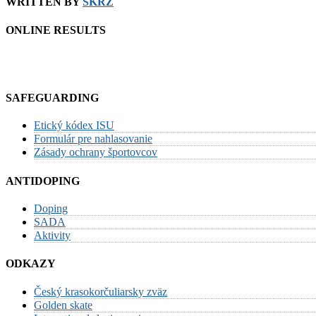
WRITTEN BY
SKRZ
ONLINE RESULTS
SAFEGUARDING
Etický kódex ISU
Formulár pre nahlasovanie
Zásady ochrany športovcov
ANTIDOPING
Doping
SADA
Aktivity
ODKAZY
Český krasokorčuliarsky zväz
Golden skate