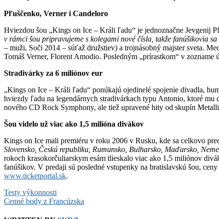
Pľuščenko, Verner i Candeloro
Hviezdou šou „Kings on Ice – Králi ľadu“ je jednoznačne Jevgenij 
v rámci šou pripravujeme s kolegami nové čísla, takže fanúšikovia sa 
– muži, Soči 2014 – súťaž družstiev) a trojnásobný majster sveta. Me
Tomáš Verner, Florent Amodio. Posledným „prírastkom“ v zozname ú
Stradivárky za 6 miliónov eur
„Kings on Ice – Králi ľadu“ ponúkajú ojedinelé spojenie divadla, 
hviezdy ľadu na legendárnych stradivárkach typu Antonio, ktoré mu d
nového CD Rock Symphony, ale tiež upravené hity od skupín Metall
Šou videlo už viac ako 1,5 milióna divákov
Kings on Ice mali premiéru v roku 2006 v Rusku, kde sa celkovo pre
Slovensko, Českú republiku, Rumunsko, Bulharsko, Maďarsko, Nemeck
rokoch krasokorčuliarskym esám tlieskalo viac ako 1,5 miliónov divák
fanúšikov. V predaji sú posledné vstupenky na bratislavskú šou, cen
www.ticketportal.sk
.
Post
Testy výkonnosti
Cenné body z Francúzska
navigation