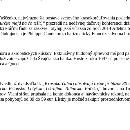
Pľuščenko, najvýraznejšia postava svetového krasokorčuľovania posle
určite majú na čo tešiť,“
prezradil na nedávnej tlačovej konferencii dr
dzi kráľmi ľadu sa zaskvie i olympijská víťazka zo Soči 2014 Adelina S
činkujúcich je Philippe Candeloro, charizmatický Francúz s dvoma 
humoru a akrobatických kúskov. Exkluzívny hudobný sprievod má pod pa
oživotne zapožičala Švajčiarska banka. Husle z roku 1697 sú poistené 
ica a Queen.
dviedli už dvadsaťkrát.
„Krasokorčuliari absolvujú ročne približne 30 v
o, Estónsko, Lotyšsko, Ukrajinu, Taliansko, Poľsko,“
hovorí Jana Tu
ov. Vlani si šou pripísala na konto dokonca aj návštevnícky rekord, n
y sa pohybujú od 39 do 59 eur. Lístky je možné zakúpiť prostredníctvo