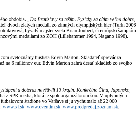
dného obdobia.
„Do Bratislavy sa teším. Fyzicky sa cítim veľmi dobre,
žiteľ dvoch zlatých medailí zo zimných olympijských hier (Turín 2006
otnikovová, bývalý majster sveta Brian Joubert, či európski šampióni
bronzovými medailami zo ZOH (Lillehammer 1994, Nagano 1998).
lcom svetoznámy huslista Edvin Marton. Skladateľ sprevádza
až na 6 miliónov eur. Edvin Marton zahrá desať skladieb zo svojho
ystúpení a doteraz navštívili 13 krajín. Konkrétne Čínu, Japonsko,
há z SPR media, ktorá je spoluorganizátorom šou. V uplynulých
a futbalovom štadióne vo Varšave si ju vychutnalo až 22 000
m:
www.xl.sk
,
www.eventim.sk
,
www.predpredaj.zoznam.sk
,