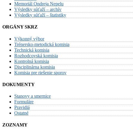
Memoriál Ondreja Nepelu
Výsledky súťaží – archív
Výsledky súťaží – štatistiky
ORGÁNY SKRZ
Výkonný výbor
Trénersko-metodická komisia
Technická komisia
Rozhodcovská komisia
Kontrolná komisia
Disciplinárna komisia
Komisia pre riešenie sporov
DOKUMENTY
Stanovy a smernice
Formuláre
Pravidlá
Ostatné
ZOZNAMY