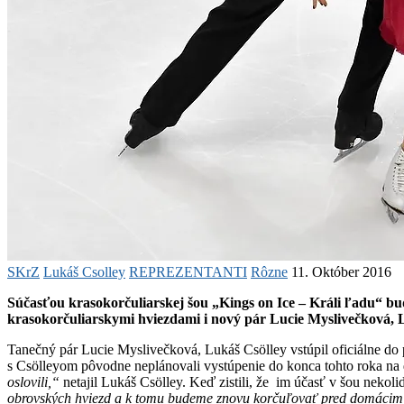
SKrZ
Lukáš Csolley
REPREZENTANTI
Rôzne
11. Október 2016
Súčasťou krasokorčuliarskej šou „Kings on Ice – Králi ľadu“ bu
krasokorčuliarskymi hviezdami i nový pár Lucie Myslivečková, 
Tanečný pár Lucie Myslivečková, Lukáš Csölley vstúpil oficiálne do
s Csölleyom pôvodne neplánovali vystúpenie do konca tohto roka na
oslovili,“
netajil Lukáš Csölley. Keď zistili, že im účasť v šou nekol
obrovských hviezd a k tomu budeme znovu korčuľovať pred domácim 