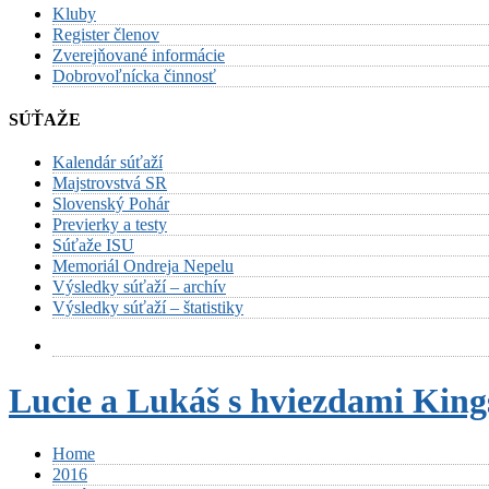
Kluby
Register členov
Zverejňované informácie
Dobrovoľnícka činnosť
SÚŤAŽE
Kalendár súťaží
Majstrovstvá SR
Slovenský Pohár
Previerky a testy
Súťaže ISU
Memoriál Ondreja Nepelu
Výsledky súťaží – archív
Výsledky súťaží – štatistiky
Lucie a Lukáš s hviezdami King
Home
2016