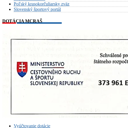
Poľský krasokorčuliarsky zväz
Slovenský športový portál
DOTÁCIA MCRAŠ
Vyúčtovanie dotácie