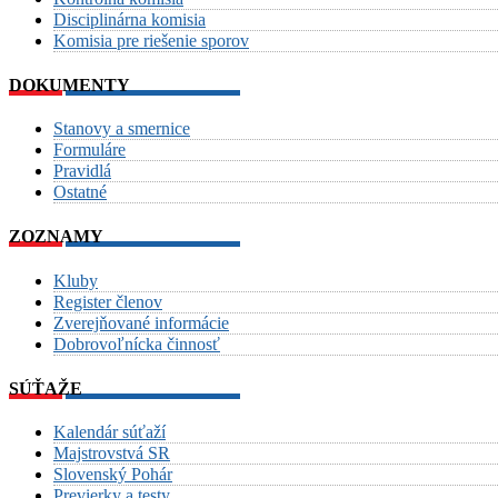
Disciplinárna komisia
Komisia pre riešenie sporov
DOKUMENTY
Stanovy a smernice
Formuláre
Pravidlá
Ostatné
ZOZNAMY
Kluby
Register členov
Zverejňované informácie
Dobrovoľnícka činnosť
SÚŤAŽE
Kalendár súťaží
Majstrovstvá SR
Slovenský Pohár
Previerky a testy