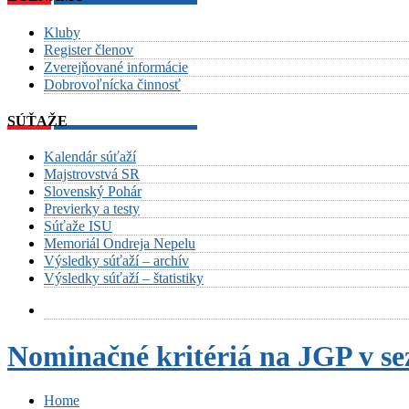
Kluby
Register členov
Zverejňované informácie
Dobrovoľnícka činnosť
SÚŤAŽE
Kalendár súťaží
Majstrovstvá SR
Slovenský Pohár
Previerky a testy
Súťaže ISU
Memoriál Ondreja Nepelu
Výsledky súťaží – archív
Výsledky súťaží – štatistiky
Nominačné kritériá na JGP v se
Home