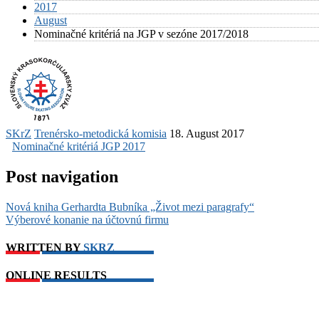
2017
August
Nominačné kritériá na JGP v sezóne 2017/2018
SKrZ
Trenérsko-metodická komisia
18. August 2017
Nominačné kritériá JGP 2017
Post navigation
Nová kniha Gerhardta Bubníka „Život mezi paragrafy“
Výberové konanie na účtovnú firmu
WRITTEN BY
SKRZ
ONLINE RESULTS