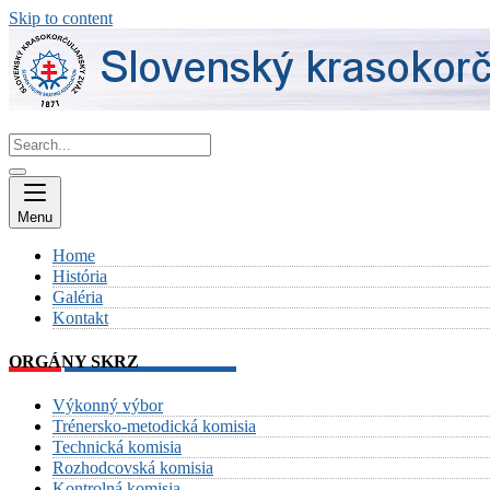
Skip to content
Menu
Home
História
Galéria
Kontakt
ORGÁNY SKRZ
Výkonný výbor
Trénersko-metodická komisia
Technická komisia
Rozhodcovská komisia
Kontrolná komisia