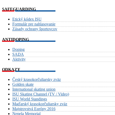
SAFEGUARDING
Etický kódex ISU
Formulár pre nahlasovanie
Zásady ochrany športovcov
ANTIDOPING
Doping
SADA
Aktivity
ODKAZY
Český krasokorčuliarsky zväz
Golden skate
International skating union
ISU Skating Channel (TV / Video)
ISU World Standings
Maďarský krasokorčuliarsky zväz
Majstrovstvá Európy 2016
Nepela Memorial