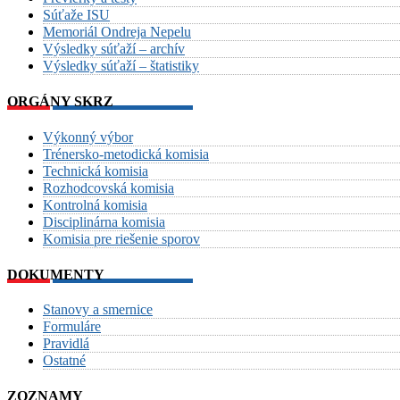
Súťaže ISU
Memoriál Ondreja Nepelu
Výsledky súťaží – archív
Výsledky súťaží – štatistiky
ORGÁNY SKRZ
Výkonný výbor
Trénersko-metodická komisia
Technická komisia
Rozhodcovská komisia
Kontrolná komisia
Disciplinárna komisia
Komisia pre riešenie sporov
DOKUMENTY
Stanovy a smernice
Formuláre
Pravidlá
Ostatné
ZOZNAMY