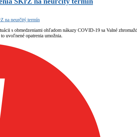
nia SKrZ na neurčitý termín
 na neurčitý termín
tuácii s obmedzeniami ohľadom nákazy COVID-19 sa Valné zhromažden
 to uvoľnené opatrenia umožnia.