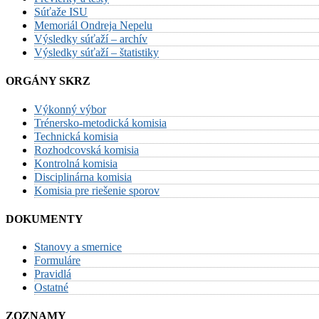
Súťaže ISU
Memoriál Ondreja Nepelu
Výsledky súťaží – archív
Výsledky súťaží – štatistiky
ORGÁNY SKRZ
Výkonný výbor
Trénersko-metodická komisia
Technická komisia
Rozhodcovská komisia
Kontrolná komisia
Disciplinárna komisia
Komisia pre riešenie sporov
DOKUMENTY
Stanovy a smernice
Formuláre
Pravidlá
Ostatné
ZOZNAMY