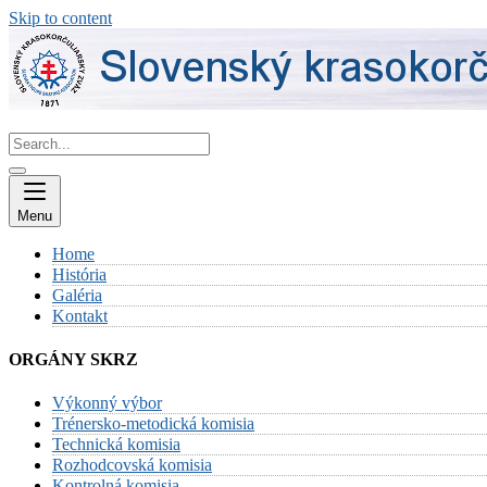
Skip to content
Menu
Home
História
Galéria
Kontakt
ORGÁNY SKRZ
Výkonný výbor
Trénersko-metodická komisia
Technická komisia
Rozhodcovská komisia
Kontrolná komisia