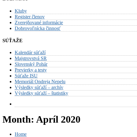
Kluby
Register členov
Zverejňované informácie
Dobrovoľnícka činnosť
SÚŤAŽE
Kalendár súťaží
Majstrovstvá SR
Slovenský Pohár
Previerky a testy
Súťaže ISU
Memoriál Ondreja Nepelu
Výsledky súťaží – archív
Výsledky súťaží – štatistiky
Month:
Apríl 2020
Home