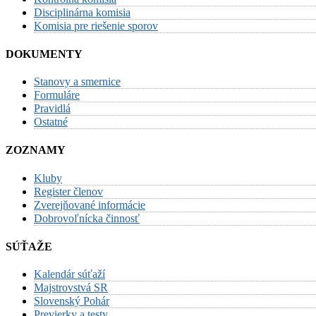
Disciplinárna komisia
Komisia pre riešenie sporov
DOKUMENTY
Stanovy a smernice
Formuláre
Pravidlá
Ostatné
ZOZNAMY
Kluby
Register členov
Zverejňované informácie
Dobrovoľnícka činnosť
SÚŤAŽE
Kalendár súťaží
Majstrovstvá SR
Slovenský Pohár
Previerky a testy