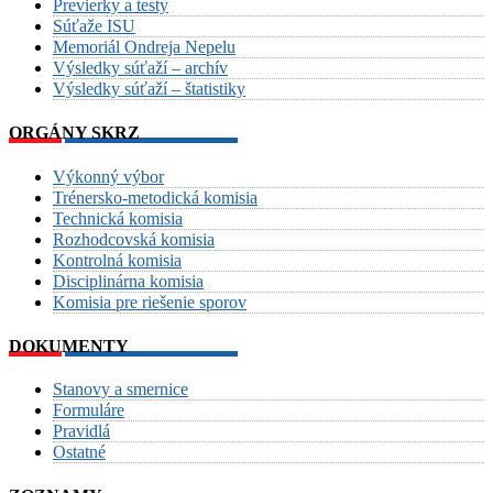
Previerky a testy
Súťaže ISU
Memoriál Ondreja Nepelu
Výsledky súťaží – archív
Výsledky súťaží – štatistiky
ORGÁNY SKRZ
Výkonný výbor
Trénersko-metodická komisia
Technická komisia
Rozhodcovská komisia
Kontrolná komisia
Disciplinárna komisia
Komisia pre riešenie sporov
DOKUMENTY
Stanovy a smernice
Formuláre
Pravidlá
Ostatné