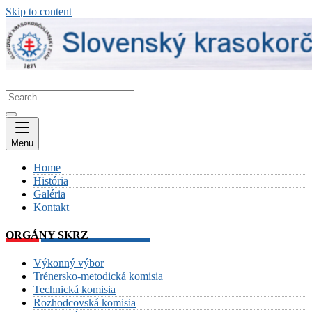
Skip to content
Menu
Home
História
Galéria
Kontakt
ORGÁNY SKRZ
Výkonný výbor
Trénersko-metodická komisia
Technická komisia
Rozhodcovská komisia