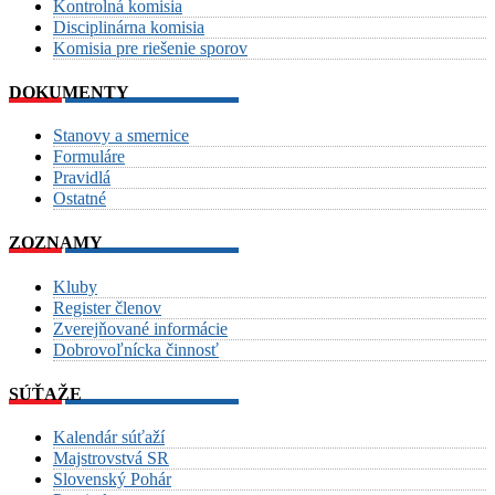
Kontrolná komisia
Disciplinárna komisia
Komisia pre riešenie sporov
DOKUMENTY
Stanovy a smernice
Formuláre
Pravidlá
Ostatné
ZOZNAMY
Kluby
Register členov
Zverejňované informácie
Dobrovoľnícka činnosť
SÚŤAŽE
Kalendár súťaží
Majstrovstvá SR
Slovenský Pohár