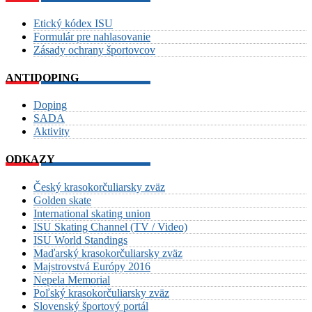
Etický kódex ISU
Formulár pre nahlasovanie
Zásady ochrany športovcov
ANTIDOPING
Doping
SADA
Aktivity
ODKAZY
Český krasokorčuliarsky zväz
Golden skate
International skating union
ISU Skating Channel (TV / Video)
ISU World Standings
Maďarský krasokorčuliarsky zväz
Majstrovstvá Európy 2016
Nepela Memorial
Poľský krasokorčuliarsky zväz
Slovenský športový portál