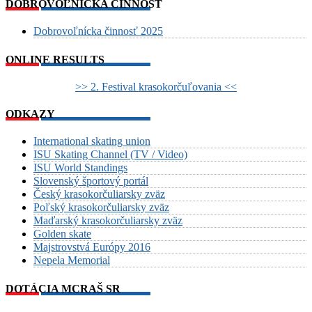
DOBROVOĽNÍCKA ČINNOSŤ
Dobrovoľnícka činnosť 2025
ONLINE RESULTS
>> 2. Festival krasokorčuľovania <<
ODKAZY
International skating union
ISU Skating Channel (TV / Video)
ISU World Standings
Slovenský športový portál
Český krasokorčuliarsky zväz
Poľský krasokorčuliarsky zväz
Maďarský krasokorčuliarsky zväz
Golden skate
Majstrovstvá Európy 2016
Nepela Memorial
DOTÁCIA MCRAŠ SR