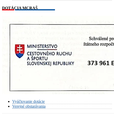
DOTÁCIA MCRAŠ
Vyúčtovanie dotácie
Verejné obstarávania