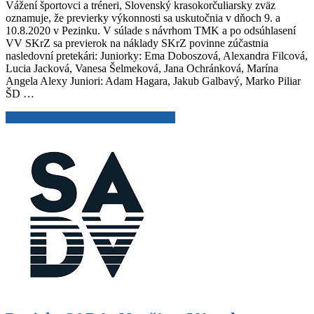
Vážení športovci a tréneri, Slovenský krasokorčuliarsky zväz
oznamuje, že previerky výkonnosti sa uskutočnia v dňoch 9. a
10.8.2020 v Pezinku. V súlade s návrhom TMK a po odsúhlasení
VV SKrZ sa previerok na náklady SKrZ povinne zúčastnia
nasledovní pretekári: Juniorky: Ema Doboszová, Alexandra Filcová,
Lucia Jacková, Vanesa Šelmeková, Jana Ochránková, Marína
Angela Alexy Juniori: Adam Hagara, Jakub Galbavý, Marko Piliar
ŠD …
Previerky výkonnosti 2020
Read More