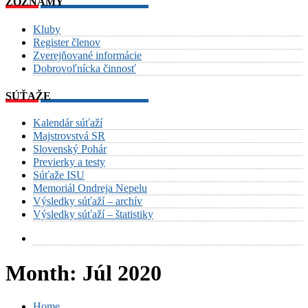
ZOZNAMY
Kluby
Register členov
Zverejňované informácie
Dobrovoľnícka činnosť
SÚŤAŽE
Kalendár súťaží
Majstrovstvá SR
Slovenský Pohár
Previerky a testy
Súťaže ISU
Memoriál Ondreja Nepelu
Výsledky súťaží – archív
Výsledky súťaží – štatistiky
Month:
Júl 2020
Home