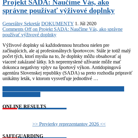
Projekt SADA: Naučíme Vás, ako
správne používať výživové doplnky
Generálny Sekretár
DOKUMENTY
1. Júl 2020
Comments Off
on Projekt SADA: Naučíme Vás, ako správne
používať výživové doplnky
Výživové doplnky sú každodennou hrozbou nielen pre
začínajúcich, ale aj profesionálnych športovcov. Stále je totiž malý
počet tých, ktorí myslia na to, že doplnky môžu obsahovať aj
viaceré zakázané látky. Ich nepremyslené užívanie môže mať
dokonca negatívny vplyv na športový výkon. Antidopingová
agentúra Slovenskej republiky (SADA) sa preto rozhodla pripraviť
unikátny leták, v ktorom vysvetľuje jednotlivé …
Projekt SADA: Naučíme Vás, ako správne používať výživové
doplnky
Read More
ONLINE RESULTS
>> Previerky reprezentantov 2026 <<
SAFEGUARDING