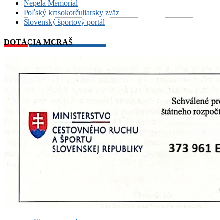
Nepela Memorial
Poľský krasokorčuliarsky zväz
Slovenský športový portál
DOTÁCIA MCRAŠ