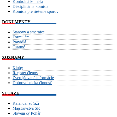
Kontrolná komisia
Disciplinárna komisia
Komisia pre riešenie sporov
DOKUMENTY
Stanovy a smernice
Formuláre
Pravidlá
Ostatné
ZOZNAMY
Kluby
Register členov
Zverejňované informácie
Dobrovoľnícka činnosť
SÚŤAŽE
Kalendár súťaží
Majstrovstvá SR
Slovenský Pohár