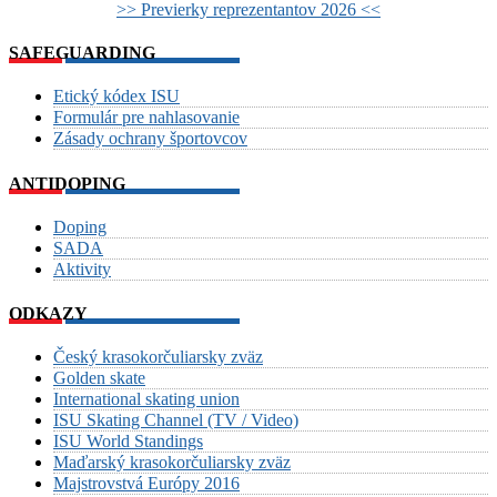
>> Previerky reprezentantov 2026 <<
SAFEGUARDING
Etický kódex ISU
Formulár pre nahlasovanie
Zásady ochrany športovcov
ANTIDOPING
Doping
SADA
Aktivity
ODKAZY
Český krasokorčuliarsky zväz
Golden skate
International skating union
ISU Skating Channel (TV / Video)
ISU World Standings
Maďarský krasokorčuliarsky zväz
Majstrovstvá Európy 2016