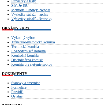
Previerky a testy
Súťaže ISU
Memoriál Ondreja Nepelu
Výsledky súťaží – archív
Výsledky súťaží – štatistiky
ORGÁNY SKRZ
Výkonný výbor
Trénersko-metodická komisia
Technická komisia
Rozhodcovská komisia
Kontrolná komisia
Disciplinárna komisia
Komisia pre riešenie sporov
DOKUMENTY
Stanovy a smernice
Formuláre
Pravidlá
Ostatné