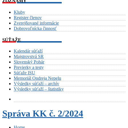
ZOZNAMY
Kluby
Register členov
Zverejňované informácie
Dobrovoľnícka činnosť
SÚŤAŽE
Kalendár súťaží
Majstrovstvá SR
Slovenský Pohár
Previerky a testy
Súťaže ISU
Memoriál Ondreja Nepelu
Výsledky súťaží – archív
Výsledky súťaží – štatistiky
Správa KK č. 2/2024
Home