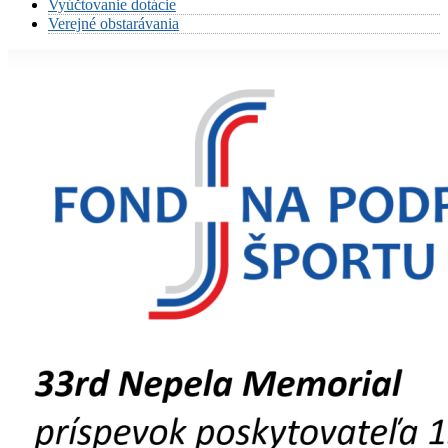
Vyúčtovanie dotácie
Verejné obstarávania