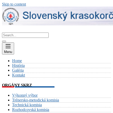
Skip to content
Menu
Home
História
Galéria
Kontakt
ORGÁNY SKRZ
Výkonný výbor
Trénersko-metodická komisia
Technická komisia
Rozhodcovská komisia