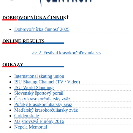
DOBROVOĽNÍCKA ČINNOSŤ
Dobrovoľnícka činnosť 2025
ONLINE RESULTS
>> 2. Festival krasokorčuľovania <<
ODKAZY
International skating union
ISU Skating Channel (TV / Video)
ISU World Standings
Slovenský športový portál
Český krasokorčuliarsky zväz
Poľský krasokorčuliarsky zväz
Maďarský krasokorčuliarsky zväz
Golden skate
Majstrovstvá Európy 2016
Nepela Memorial