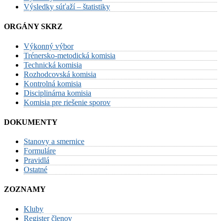
Výsledky súťaží – štatistiky
ORGÁNY SKRZ
Výkonný výbor
Trénersko-metodická komisia
Technická komisia
Rozhodcovská komisia
Kontrolná komisia
Disciplinárna komisia
Komisia pre riešenie sporov
DOKUMENTY
Stanovy a smernice
Formuláre
Pravidlá
Ostatné
ZOZNAMY
Kluby
Register členov