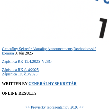
Generálny Sekretár
Aktuality
Announcements
Rozhodcovská
komisia
3. Jún 2025
Zápisnica RK 15.4.2025_V2SG
Post
Zápisnica RK č. 4/2025
Zápisnica TK č.3/2025
navigation
WRITTEN BY
GENERÁLNY SEKRETÁR
ONLINE RESULTS
>> Previerky reprezentantov 2026 <<