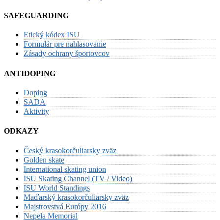
SAFEGUARDING
Etický kódex ISU
Formulár pre nahlasovanie
Zásady ochrany športovcov
ANTIDOPING
Doping
SADA
Aktivity
ODKAZY
Český krasokorčuliarsky zväz
Golden skate
International skating union
ISU Skating Channel (TV / Video)
ISU World Standings
Maďarský krasokorčuliarsky zväz
Majstrovstvá Európy 2016
Nepela Memorial