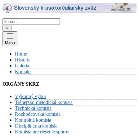
Skip
to
content
Menu
Home
História
Galéria
Kontakt
ORGÁNY SKRZ
Výkonný výbor
Trénersko-metodická komisia
Technická komisia
Rozhodcovská komisia
Kontrolná komisia
Disciplinárna komisia
Komisia pre riešenie sporov