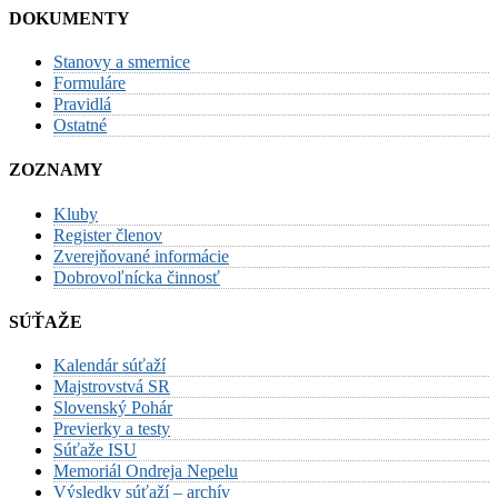
DOKUMENTY
Stanovy a smernice
Formuláre
Pravidlá
Ostatné
ZOZNAMY
Kluby
Register členov
Zverejňované informácie
Dobrovoľnícka činnosť
SÚŤAŽE
Kalendár súťaží
Majstrovstvá SR
Slovenský Pohár
Previerky a testy
Súťaže ISU
Memoriál Ondreja Nepelu
Výsledky súťaží – archív