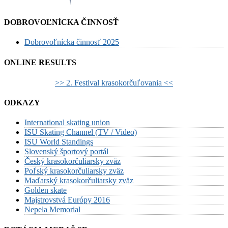
DOBROVOĽNÍCKA ČINNOSŤ
Dobrovoľnícka činnosť 2025
ONLINE RESULTS
>> 2. Festival krasokorčuľovania <<
ODKAZY
International skating union
ISU Skating Channel (TV / Video)
ISU World Standings
Slovenský športový portál
Český krasokorčuliarsky zväz
Poľský krasokorčuliarsky zväz
Maďarský krasokorčuliarsky zväz
Golden skate
Majstrovstvá Európy 2016
Nepela Memorial