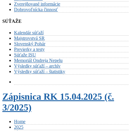
Zverejňované informácie
Dobrovoľnícka činnosť
SÚŤAŽE
Kalendár súťaží
Majstrovstvá SR
Slovenský Pohár
Previerky a testy
Súťaže ISU
Memoriál Ondreja Nepelu
Výsledky súťaží – archív
Výsledky súťaží – štatistiky
Zápisnica RK 15.04.2025 (č.
3/2025)
Home
2025