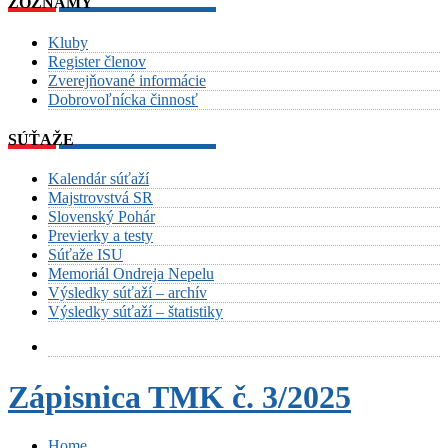
ZOZNAMY
Kluby
Register členov
Zverejňované informácie
Dobrovoľnícka činnosť
SÚŤAŽE
Kalendár súťaží
Majstrovstvá SR
Slovenský Pohár
Previerky a testy
Súťaže ISU
Memoriál Ondreja Nepelu
Výsledky súťaží – archív
Výsledky súťaží – štatistiky
Zápisnica TMK č. 3/2025
Home