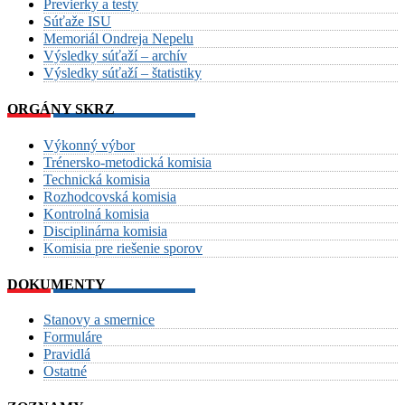
Previerky a testy
Súťaže ISU
Memoriál Ondreja Nepelu
Výsledky súťaží – archív
Výsledky súťaží – štatistiky
ORGÁNY SKRZ
Výkonný výbor
Trénersko-metodická komisia
Technická komisia
Rozhodcovská komisia
Kontrolná komisia
Disciplinárna komisia
Komisia pre riešenie sporov
DOKUMENTY
Stanovy a smernice
Formuláre
Pravidlá
Ostatné