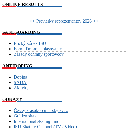
ONLINE RESULTS
>> Previerky reprezentantov 2026 <<
SAFEGUARDING
Etický kódex ISU
Formulár pre nahlasovanie
Zásady ochrany športovcov
ANTIDOPING
Doping
SADA
Aktivity
ODKAZY
Český krasokorčuliarsky zväz
Golden skate
International skating union
ISU Skating Channel (TV / Video)