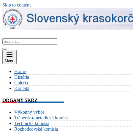
Skip to content
Menu
Home
História
Galéria
Kontakt
ORGÁNY SKRZ
Výkonný výbor
Trénersko-metodická komisia
Technická komisia
Rozhodcovská komisia