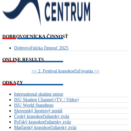
DOBROVOĽNÍCKA ČINNOSŤ
Dobrovoľnícka činnosť 2025
ONLINE RESULTS
>> 2. Festival krasokorčuľovania <<
ODKAZY
International skating union
ISU Skating Channel (TV / Video)
ISU World Standings
Slovenský športový portál
Český krasokorčuliarsky zväz
Poľský krasokorčuliarsky zväz
Maďarský krasokorčuliarsky zväz