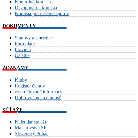
Kontrolná komisia
Disciplinárna komisia
Komisia pre riešenie sporov
DOKUMENTY
Stanovy a smernice
Formuláre
Pravidlá
Ostatné
ZOZNAMY
Kluby
Register členov
Zverejňované informácie
Dobrovoľnícka činnosť
SÚŤAŽE
Kalendár súťaží
Majstrovstvá SR
Slovenský Pohár