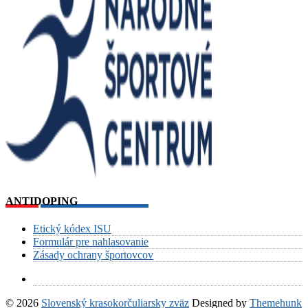
ANTIDOPING
Etický kódex ISU
Formulár pre nahlasovanie
Zásady ochrany športovcov
© 2026
Slovenský krasokorčuliarsky zväz
Designed by
Themehunk