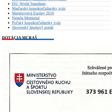
ISU World Standings
Maďarský krasokorčuliarsky zväz
Majstrovstvá Európy 2016
Nepela Memorial
Poľský krasokorčuliarsky zväz
Slovenský športový portál
DOTÁCIA MCRAŠ