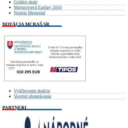
Golden skate
Majstrovstvá Európy 2016
Nepela Memorial
DOTÁCIA MCRAŠ SR
Vyúčtovanie dotácie
Verejné obstarávania
PARTNERI