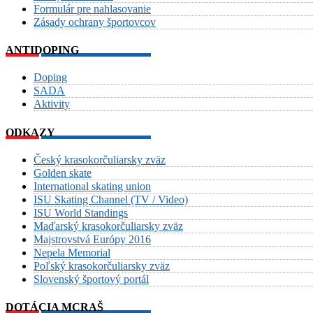
Formulár pre nahlasovanie
Zásady ochrany športovcov
ANTIDOPING
Doping
SADA
Aktivity
ODKAZY
Český krasokorčuliarsky zväz
Golden skate
International skating union
ISU Skating Channel (TV / Video)
ISU World Standings
Maďarský krasokorčuliarsky zväz
Majstrovstvá Európy 2016
Nepela Memorial
Poľský krasokorčuliarsky zväz
Slovenský športový portál
DOTÁCIA MCRAŠ