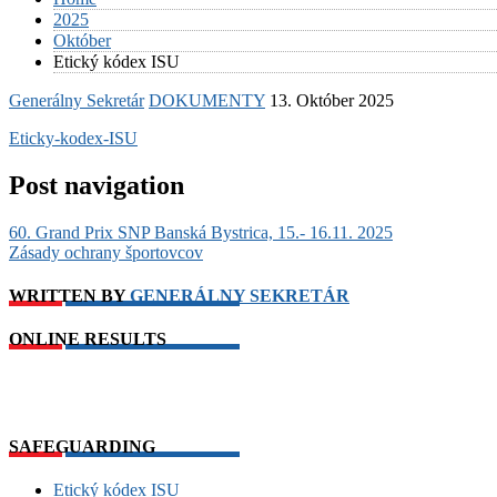
2025
Október
Etický kódex ISU
Generálny Sekretár
DOKUMENTY
13. Október 2025
Eticky-kodex-ISU
Post navigation
60. Grand Prix SNP Banská Bystrica, 15.- 16.11. 2025
Zásady ochrany športovcov
WRITTEN BY
GENERÁLNY SEKRETÁR
ONLINE RESULTS
SAFEGUARDING
Etický kódex ISU