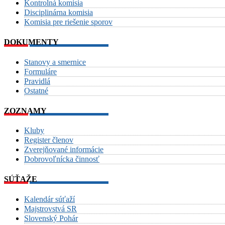
Kontrolná komisia
Disciplinárna komisia
Komisia pre riešenie sporov
DOKUMENTY
Stanovy a smernice
Formuláre
Pravidlá
Ostatné
ZOZNAMY
Kluby
Register členov
Zverejňované informácie
Dobrovoľnícka činnosť
SÚŤAŽE
Kalendár súťaží
Majstrovstvá SR
Slovenský Pohár