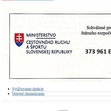
Vyúčtovanie dotácie
Verejné obstarávania