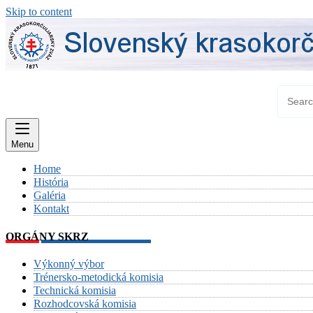
Skip to content
Menu
Home
História
Galéria
Kontakt
ORGÁNY SKRZ
Výkonný výbor
Trénersko-metodická komisia
Technická komisia
Rozhodcovská komisia