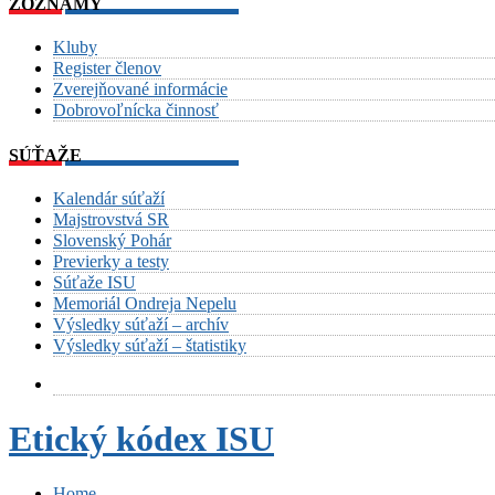
ZOZNAMY
Kluby
Register členov
Zverejňované informácie
Dobrovoľnícka činnosť
SÚŤAŽE
Kalendár súťaží
Majstrovstvá SR
Slovenský Pohár
Previerky a testy
Súťaže ISU
Memoriál Ondreja Nepelu
Výsledky súťaží – archív
Výsledky súťaží – štatistiky
Etický kódex ISU
Home