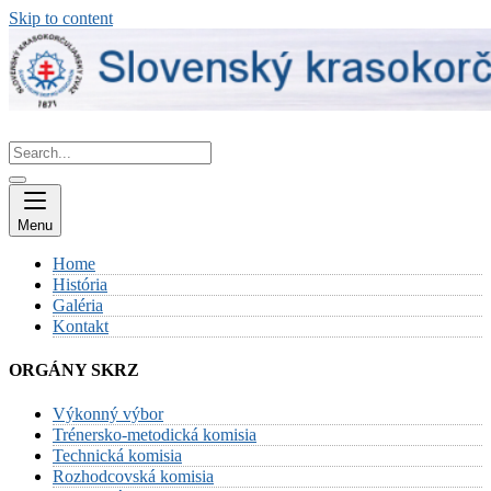
Skip to content
Menu
Home
História
Galéria
Kontakt
ORGÁNY SKRZ
Výkonný výbor
Trénersko-metodická komisia
Technická komisia
Rozhodcovská komisia