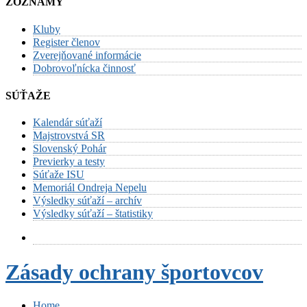
ZOZNAMY
Kluby
Register členov
Zverejňované informácie
Dobrovoľnícka činnosť
SÚŤAŽE
Kalendár súťaží
Majstrovstvá SR
Slovenský Pohár
Previerky a testy
Súťaže ISU
Memoriál Ondreja Nepelu
Výsledky súťaží – archív
Výsledky súťaží – štatistiky
Zásady ochrany športovcov
Home