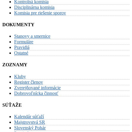
Kontrolná komisia
Disciplinárna komisia
Komisia pre riešenie sporov
DOKUMENTY
Stanovy a smernice
Formuláre
Pravidlá
Ostatné
ZOZNAMY
Kluby
Register členov
Zverejňované informácie
Dobrovoľnícka činnosť
SÚŤAŽE
Kalendár súťaží
Majstrovstvá SR
Slovenský Pohár