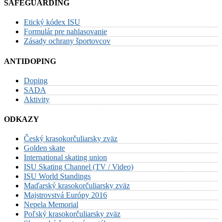
SAFEGUARDING
Etický kódex ISU
Formulár pre nahlasovanie
Zásady ochrany športovcov
ANTIDOPING
Doping
SADA
Aktivity
ODKAZY
Český krasokorčuliarsky zväz
Golden skate
International skating union
ISU Skating Channel (TV / Video)
ISU World Standings
Maďarský krasokorčuliarsky zväz
Majstrovstvá Európy 2016
Nepela Memorial
Poľský krasokorčuliarsky zväz