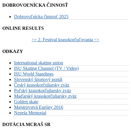
DOBROVOĽNÍCKA ČINNOSŤ
Dobrovoľnícka činnosť 2025
ONLINE RESULTS
>> 2. Festival krasokorčuľovania <<
ODKAZY
International skating union
ISU Skating Channel (TV / Video)
ISU World Standings
Slovenský športový portál
Český krasokorčuliarsky zväz
Poľský krasokorčuliarsky zväz
Maďarský krasokorčuliarsky zväz
Golden skate
Majstrovstvá Európy 2016
Nepela Memorial
DOTÁCIA MCRAŠ SR