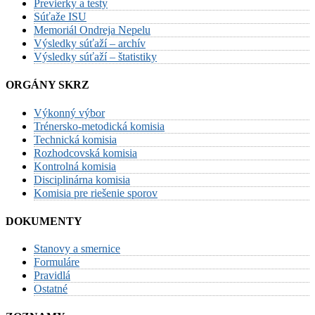
Previerky a testy
Súťaže ISU
Memoriál Ondreja Nepelu
Výsledky súťaží – archív
Výsledky súťaží – štatistiky
ORGÁNY SKRZ
Výkonný výbor
Trénersko-metodická komisia
Technická komisia
Rozhodcovská komisia
Kontrolná komisia
Disciplinárna komisia
Komisia pre riešenie sporov
DOKUMENTY
Stanovy a smernice
Formuláre
Pravidlá
Ostatné