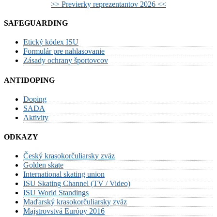
>> Previerky reprezentantov 2026 <<
SAFEGUARDING
Etický kódex ISU
Formulár pre nahlasovanie
Zásady ochrany športovcov
ANTIDOPING
Doping
SADA
Aktivity
ODKAZY
Český krasokorčuliarsky zväz
Golden skate
International skating union
ISU Skating Channel (TV / Video)
ISU World Standings
Maďarský krasokorčuliarsky zväz
Majstrovstvá Európy 2016