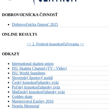
DOBROVOĽNÍCKA ČINNOSŤ
Dobrovoľnícka činnosť 2025
ONLINE RESULTS
>> 2. Festival krasokorčuľovania <<
ODKAZY
International skating union
ISU Skating Channel (TV / Video)
ISU World Standings
Slovenský športový portál
Český krasokorčuliarsky zväz
Poľský krasokorčuliarsky zväz
Maďarský krasokorčuliarsky zväz
Golden skate
Majstrovstvá Európy 2016
Nepela Memorial