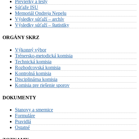
Previerky a testy
Súťaže ISU
Memoriál Ondreja Nepelu
Výsledky súťaží – archív
Výsledky súťaží – štatistiky
ORGÁNY SKRZ
Výkonný výbor
Trénersko-metodická komisia
Technická komisia
Rozhodcovská komisia
Kontrolná komisia
Disciplinárna komisia
Komisia pre riešenie sporov
DOKUMENTY
Stanovy a smernice
Formuláre
Pravidlá
Ostatné