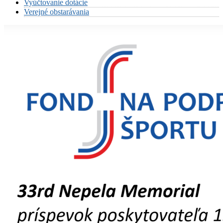
Vyúčtovanie dotácie
Verejné obstarávania