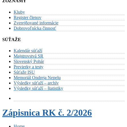
ZOZNAMY
Kluby
Register členov
Zverejňované informácie
Dobrovoľnícka činnosť
SÚŤAŽE
Kalendár súťaží
Majstrovstvá SR
Slovenský Pohár
Previerky a testy
Súťaže ISU
Memoriál Ondreja Nepelu
Výsledky súťaží – archív
Výsledky súťaží – štatistiky
Zápisnica RK č. 2/2026
Home