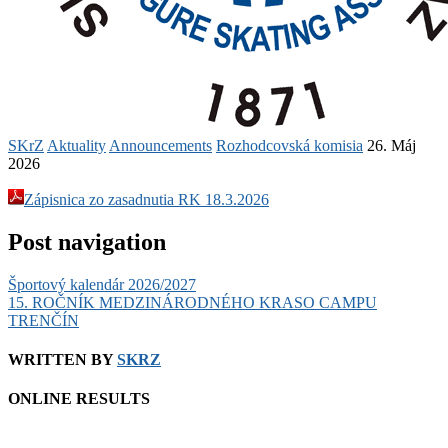
SKrZ
Aktuality
Announcements
Rozhodcovská komisia
26. Máj
2026
Zápisnica zo zasadnutia RK 18.3.2026
Post navigation
Športový kalendár 2026/2027
15. ROČNÍK MEDZINÁRODNÉHO KRASO CAMPU
TRENČÍN
WRITTEN BY
SKRZ
ONLINE RESULTS