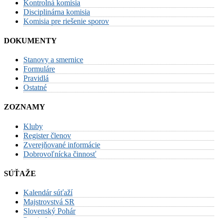
Kontrolná komisia
Disciplinárna komisia
Komisia pre riešenie sporov
DOKUMENTY
Stanovy a smernice
Formuláre
Pravidlá
Ostatné
ZOZNAMY
Kluby
Register členov
Zverejňované informácie
Dobrovoľnícka činnosť
SÚŤAŽE
Kalendár súťaží
Majstrovstvá SR
Slovenský Pohár