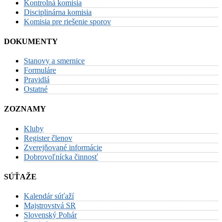
Kontrolná komisia
Disciplinárna komisia
Komisia pre riešenie sporov
DOKUMENTY
Stanovy a smernice
Formuláre
Pravidlá
Ostatné
ZOZNAMY
Kluby
Register členov
Zverejňované informácie
Dobrovoľnícka činnosť
SÚŤAŽE
Kalendár súťaží
Majstrovstvá SR
Slovenský Pohár