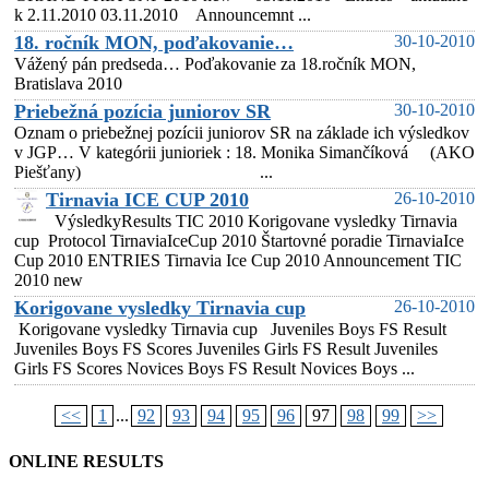
k 2.11.2010 03.11.2010 Announcemnt ...
18. ročník MON, poďakovanie…
30-10-2010
Vážený pán predseda… Poďakovanie za 18.ročník MON,
Bratislava 2010
Priebežná pozícia juniorov SR
30-10-2010
Oznam o priebežnej pozícii juniorov SR na základe ich výsledkov
v JGP… V kategórii junioriek : 18. Monika Simančíková (AKO
Piešťany) ...
Tirnavia ICE CUP 2010
26-10-2010
VýsledkyResults TIC 2010 Korigovane vysledky Tirnavia
cup Protocol TirnaviaIceCup 2010 Štartovné poradie TirnaviaIce
Cup 2010 ENTRIES Tirnavia Ice Cup 2010 Announcement TIC
2010 new
Korigovane vysledky Tirnavia cup
26-10-2010
Korigovane vysledky Tirnavia cup Juveniles Boys FS Result
Juveniles Boys FS Scores Juveniles Girls FS Result Juveniles
Girls FS Scores Novices Boys FS Result Novices Boys ...
<<
1
...
92
93
94
95
96
97
98
99
>>
ONLINE RESULTS