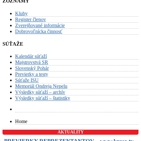
ZOZNAMY
Kluby
Register členov
Zverejňované informácie
Dobrovoľnícka činnosť
SÚŤAŽE
Kalendár súťaží
Majstrovstvá SR
Slovenský Pohár
Previerky a testy
Súťaže ISU
Memoriál Ondreja Nepelu
Výsledky súťaží – archív
Výsledky súťaží – štatistiky
Home
AKTUALITY