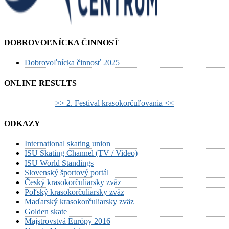
DOBROVOĽNÍCKA ČINNOSŤ
Dobrovoľnícka činnosť 2025
ONLINE RESULTS
>> 2. Festival krasokorčuľovania <<
ODKAZY
International skating union
ISU Skating Channel (TV / Video)
ISU World Standings
Slovenský športový portál
Český krasokorčuliarsky zväz
Poľský krasokorčuliarsky zväz
Maďarský krasokorčuliarsky zväz
Golden skate
Majstrovstvá Európy 2016