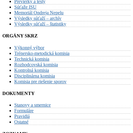
Previerky a testy
Súťaže ISU
Memoriál Ondreja Nepelu
Výsledky súťaží – archív
Výsledky súťaží – štatistiky
ORGÁNY SKRZ
Výkonný výbor
Trénersko-metodická komisia
Technická komisia
Rozhodcovská komisia
Kontrolná komisia
Disciplinárna komisia
Komisia pre riešenie sporov
DOKUMENTY
Stanovy a smernice
Formuláre
Pravidlá
Ostatné