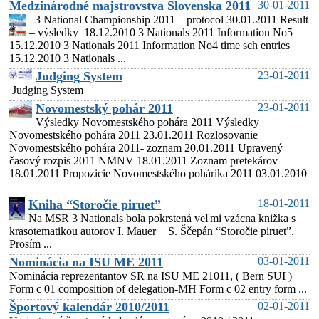
Medzinárodné majstrovstva Slovenska 2011
30-01-2011
3 National Championship 2011 – protocol 30.01.2011 Result
– výsledky 18.12.2010 3 Nationals 2011 Information No5
15.12.2010 3 Nationals 2011 Information No4 time sch entries
15.12.2010 3 Nationals ...
Judging System
23-01-2011
Judging System
Novomestský pohár 2011
23-01-2011
Výsledky Novomestského pohára 2011 Výsledky
Novomestského pohára 2011 23.01.2011 Rozlosovanie
Novomestského pohára 2011- zoznam 20.01.2011 Upravený
časový rozpis 2011 NMNV 18.01.2011 Zoznam pretekárov
18.01.2011 Propozicie Novomestského pohárika 2011 03.01.2010
Kniha “Storočie piruet”
18-01-2011
Na MSR 3 Nationals bola pokrstená veľmi vzácna knižka s
krasotematikou autorov I. Mauer + S. Ščepán “Storočie piruet”.
Prosím ...
Nominácia na ISU ME 2011
03-01-2011
Nominácia reprezentantov SR na ISU ME 21011, ( Bern SUI )
Form c 01 composition of delegation-MH Form c 02 entry form ...
Športový kalendár 2010/2011
02-01-2011