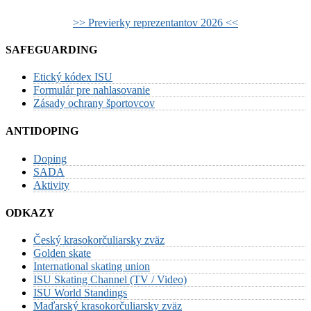
>> Previerky reprezentantov 2026 <<
SAFEGUARDING
Etický kódex ISU
Formulár pre nahlasovanie
Zásady ochrany športovcov
ANTIDOPING
Doping
SADA
Aktivity
ODKAZY
Český krasokorčuliarsky zväz
Golden skate
International skating union
ISU Skating Channel (TV / Video)
ISU World Standings
Maďarský krasokorčuliarsky zväz