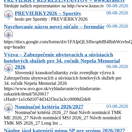
PREVIERKY REPREZENTANTOV – www.kraso.tv
Sledujte našich reprezentantov na http://www.kraso.tv
08-08-2026
PREVIERKY2026 – Sportity
08-08-2026
heslo pre Sportity : PREVIERKY2026
Navrhovanie názvu novej súťaže – formulár
06-08-2026
https://docs.google.com/forms/d/e/1FAIpQLSfIwsphfB4flnhW
usp=header
Výzva – Zabezpečenie ubytovacích a súvisiacich
hotelových služieb pre 34. ročník Nepela Memorial
2026
06-08-2026
Slovenský krasokorčuliarsky zväz zverejňuje výzvu k
Zabezpečeniu ubytovacích a súvisiacich hotelových služieb pre
34. ročník Nepela Memorial 2026
https://www.uvo.gov.sk/vyhladavanie/vyhladavanie-
zakaziek/detail/562661?
cHash=1a1c6d1074d342f3ea3a3cc0008d2de8
Nominačné kritéria 2026/2027
03-08-2026
Nominačné kritériá 2026_27 final Návrh nominácií TMK
ME 2026_27 Návrh nominácií MSJ 2026_27 Návrh nominácií
TMK MS 2026_27 Long list ...
Náplne jázd kategórií mimo SP pre sezónu 2026/2027