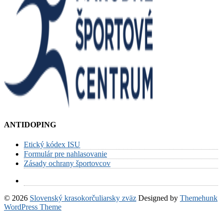
ANTIDOPING
Etický kódex ISU
Formulár pre nahlasovanie
Zásady ochrany športovcov
© 2026
Slovenský krasokorčuliarsky zväz
Designed by
Themehunk
WordPress Theme