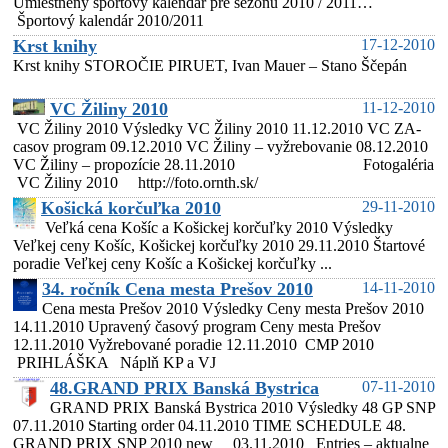
Umiestnený športový kalendár pre sezónu 2010 / 2011…
Športový kalendár 2010/2011
Krst knihy
17-12-2010
Krst knihy STOROČIE PIRUET, Ivan Mauer – Stano Ščepán
VC Žiliny 2010
11-12-2010
VC Žiliny 2010 Výsledky VC Žiliny 2010 11.12.2010 VC ZA-
casov program 09.12.2010 VC Žiliny – vyžrebovanie 08.12.2010
VC Žiliny – propozície 28.11.2010 Fotogaléria
VC Žiliny 2010 http://foto.ornth.sk/
Košická korčuľka 2010
29-11-2010
Veľká cena Košíc a Košickej korčuľky 2010 Výsledky
Veľkej ceny Košíc, Košickej korčuľky 2010 29.11.2010 Štartové
poradie Veľkej ceny Košíc a Košickej korčuľky ...
34. ročník Cena mesta Prešov 2010
14-11-2010
Cena mesta Prešov 2010 Výsledky Ceny mesta Prešov 2010
14.11.2010 Upravený časový program Ceny mesta Prešov
12.11.2010 Vyžrebované poradie 12.11.2010 CMP 2010
PRIHLÁŠKA Náplň KP a VJ
48.GRAND PRIX Banská Bystrica
07-11-2010
GRAND PRIX Banská Bystrica 2010 Výsledky 48 GP SNP
07.11.2010 Starting order 04.11.2010 TIME SCHEDULE 48.
GRAND PRIX SNP 2010 new 03.11.2010 Entries – aktualne