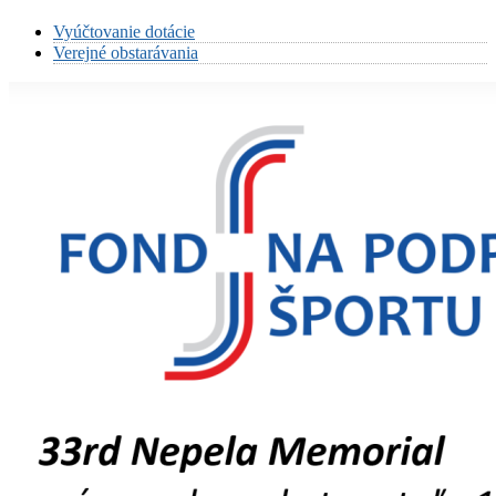
Vyúčtovanie dotácie
Verejné obstarávania