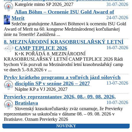
Kategórie mimo SP 2026_2027
31-07-2026
Allan Böhm – Ocenenie ISU Gold Award of
Merit
24-07-2026
Srdečne gratulujeme Allanovi Böhmovi k oceneniu ISU Gold
Award of Merit na 60. kongrese Medzinárodenej korčuliarskej
únie na Tenerife! Zaslúžená ...
8. MEZINÁRODNÍ KRASOBRUSLAŘSKÝ LETNÍ
CAMP TEPLICE 2026
16-07-2026
K+K POŘÁDÁ 8. MEZINÁRODNÍ
KRASOBRUSLAŘSKÝ LETNÍ CAMP TEPLICE 2026 Rádi
bychom Vás pozvali na Mezinárodní letní krasobruslařský camp
ve dnech 5.-9.8.2026 v ...
Prvky krátkeho programu a voľných jázd sólových
disciplín SP v sezóne 2026 – 2027
13-07-2026
Náplne KP a VJ 2026_2027
Previerky reprezentantov 2026, 08.- 09. 08. 2026,
Bratislava
10-07-2026
Slovenský krasokorčuliarsky zväz oznamuje, že Previerky
reprezentantov sa uskutočnia v dátume 08. – 09. 08. 2026 v
Bratislave. Oznam Previerky 2026
NOVINKY