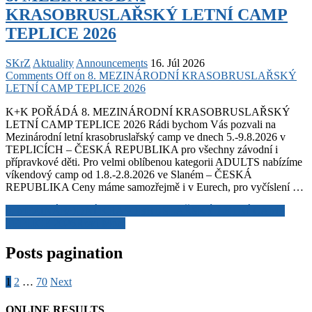
KRASOBRUSLAŘSKÝ LETNÍ CAMP
TEPLICE 2026
SKrZ
Aktuality
Announcements
16. Júl 2026
Comments Off
on 8. MEZINÁRODNÍ KRASOBRUSLAŘSKÝ
LETNÍ CAMP TEPLICE 2026
K+K POŘÁDÁ 8. MEZINÁRODNÍ KRASOBRUSLAŘSKÝ
LETNÍ CAMP TEPLICE 2026 Rádi bychom Vás pozvali na
Mezinárodní letní krasobruslařský camp ve dnech 5.-9.8.2026 v
TEPLICÍCH – ČESKÁ REPUBLIKA pro všechny závodní i
přípravkové děti. Pro velmi oblíbenou kategorii ADULTS nabízíme
víkendový camp od 1.8.-2.8.2026 ve Slaném – ČESKÁ
REPUBLIKA Ceny máme samozřejmě i v Eurech, pro vyčíslení …
8. MEZINÁRODNÍ KRASOBRUSLAŘSKÝ LETNÍ CAMP
TEPLICE 2026
Read More
Posts pagination
1
2
…
70
Next
ONLINE RESULTS