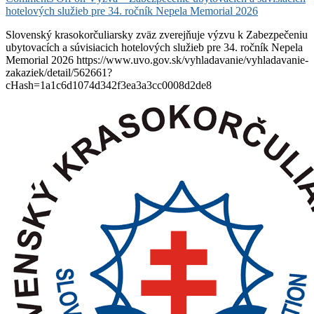
hotelových služieb pre 34. ročník Nepela Memorial 2026
Slovenský krasokorčuliarsky zväz zverejňuje výzvu k Zabezpečeniu
ubytovacích a súvisiacich hotelových služieb pre 34. ročník Nepela
Memorial 2026 https://www.uvo.gov.sk/vyhladavanie/vyhladavanie-
zakaziek/detail/562661?
cHash=1a1c6d1074d342f3ea3a3cc0008d2de8