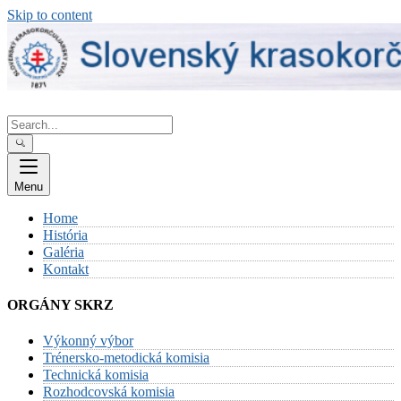
Skip to content
Menu
Home
História
Galéria
Kontakt
ORGÁNY SKRZ
Výkonný výbor
Trénersko-metodická komisia
Technická komisia
Rozhodcovská komisia