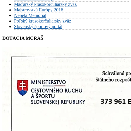
Maďarský krasokorčuliarsky zväz
Majstrovstvá Európy 2016
Nepela Memorial
Poľský krasokorčuliarsky zväz
Slovenský športový portál
DOTÁCIA MCRAŠ