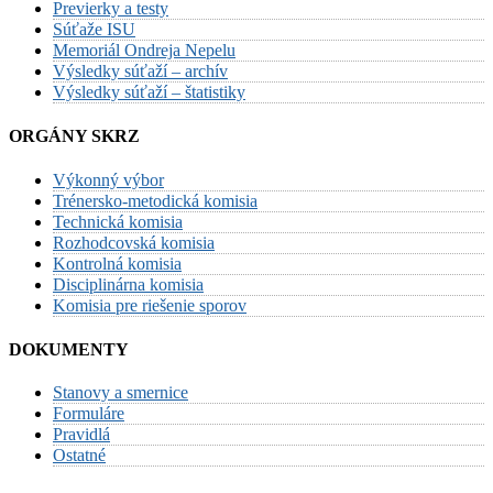
Previerky a testy
Súťaže ISU
Memoriál Ondreja Nepelu
Výsledky súťaží – archív
Výsledky súťaží – štatistiky
ORGÁNY SKRZ
Výkonný výbor
Trénersko-metodická komisia
Technická komisia
Rozhodcovská komisia
Kontrolná komisia
Disciplinárna komisia
Komisia pre riešenie sporov
DOKUMENTY
Stanovy a smernice
Formuláre
Pravidlá
Ostatné