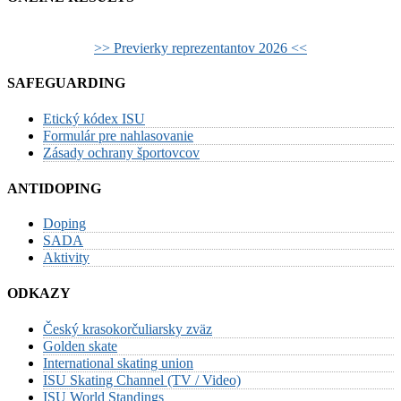
>> Previerky reprezentantov 2026 <<
SAFEGUARDING
Etický kódex ISU
Formulár pre nahlasovanie
Zásady ochrany športovcov
ANTIDOPING
Doping
SADA
Aktivity
ODKAZY
Český krasokorčuliarsky zväz
Golden skate
International skating union
ISU Skating Channel (TV / Video)
ISU World Standings