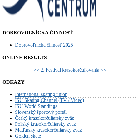
DOBROVOĽNÍCKA ČINNOSŤ
Dobrovoľnícka činnosť 2025
ONLINE RESULTS
>> 2. Festival krasokorčuľovania <<
ODKAZY
International skating union
ISU Skating Channel (TV / Video)
ISU World Standings
Slovenský športový portál
Český krasokorčuliarsky zväz
Poľský krasokorčuliarsky zväz
Maďarský krasokorčuliarsky zväz
Golden skate