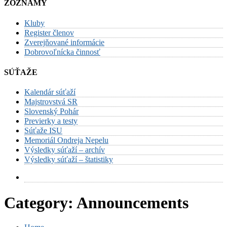
ZOZNAMY
Kluby
Register členov
Zverejňované informácie
Dobrovoľnícka činnosť
SÚŤAŽE
Kalendár súťaží
Majstrovstvá SR
Slovenský Pohár
Previerky a testy
Súťaže ISU
Memoriál Ondreja Nepelu
Výsledky súťaží – archív
Výsledky súťaží – štatistiky
Category:
Announcements