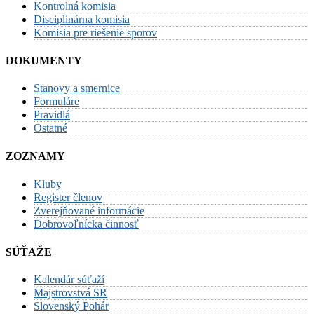
Kontrolná komisia
Disciplinárna komisia
Komisia pre riešenie sporov
DOKUMENTY
Stanovy a smernice
Formuláre
Pravidlá
Ostatné
ZOZNAMY
Kluby
Register členov
Zverejňované informácie
Dobrovoľnícka činnosť
SÚŤAŽE
Kalendár súťaží
Majstrovstvá SR
Slovenský Pohár