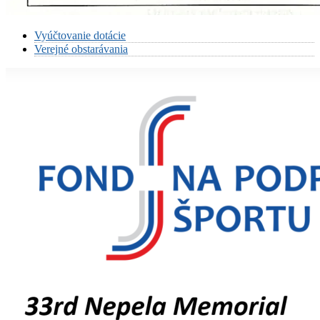
Vyúčtovanie dotácie
Verejné obstarávania