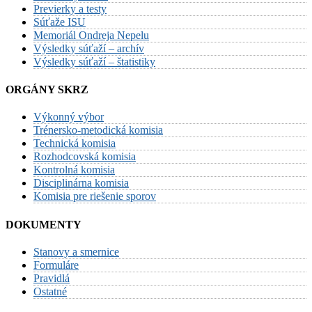
Previerky a testy
Súťaže ISU
Memoriál Ondreja Nepelu
Výsledky súťaží – archív
Výsledky súťaží – štatistiky
ORGÁNY SKRZ
Výkonný výbor
Trénersko-metodická komisia
Technická komisia
Rozhodcovská komisia
Kontrolná komisia
Disciplinárna komisia
Komisia pre riešenie sporov
DOKUMENTY
Stanovy a smernice
Formuláre
Pravidlá
Ostatné