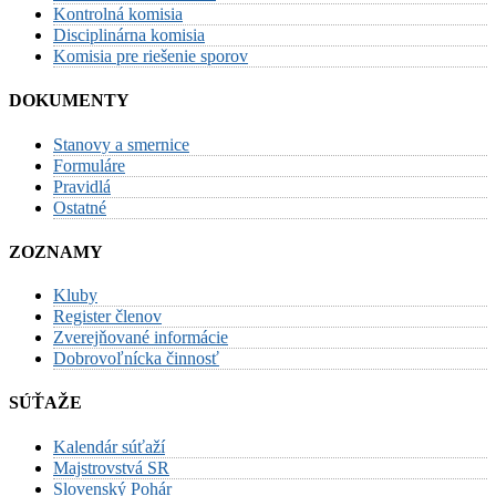
Kontrolná komisia
Disciplinárna komisia
Komisia pre riešenie sporov
DOKUMENTY
Stanovy a smernice
Formuláre
Pravidlá
Ostatné
ZOZNAMY
Kluby
Register členov
Zverejňované informácie
Dobrovoľnícka činnosť
SÚŤAŽE
Kalendár súťaží
Majstrovstvá SR
Slovenský Pohár