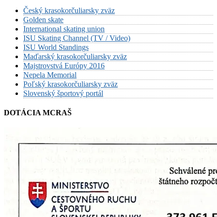
Český krasokorčuliarsky zväz
Golden skate
International skating union
ISU Skating Channel (TV / Video)
ISU World Standings
Maďarský krasokorčuliarsky zväz
Majstrovstvá Európy 2016
Nepela Memorial
Poľský krasokorčuliarsky zväz
Slovenský športový portál
DOTÁCIA MCRAŠ