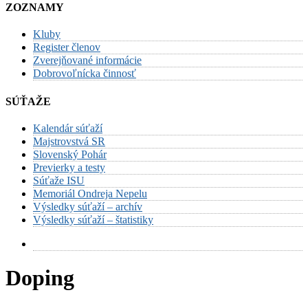
ZOZNAMY
Kluby
Register členov
Zverejňované informácie
Dobrovoľnícka činnosť
SÚŤAŽE
Kalendár súťaží
Majstrovstvá SR
Slovenský Pohár
Previerky a testy
Súťaže ISU
Memoriál Ondreja Nepelu
Výsledky súťaží – archív
Výsledky súťaží – štatistiky
Doping