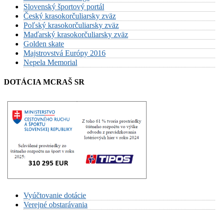
Slovenský športový portál
Český krasokorčuliarsky zväz
Poľský krasokorčuliarsky zväz
Maďarský krasokorčuliarsky zväz
Golden skate
Majstrovstvá Európy 2016
Nepela Memorial
DOTÁCIA MCRAŠ SR
Vyúčtovanie dotácie
Verejné obstarávania