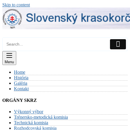
Skip to content
Menu
Home
História
Galéria
Kontakt
ORGÁNY SKRZ
Výkonný výbor
Trénersko-metodická komisia
Technická komisia
Rozhodcovská komisia