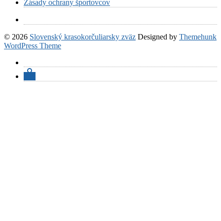
Zásady ochrany športovcov
© 2026
Slovenský krasokorčuliarsky zväz
Designed by
Themehunk
WordPress Theme