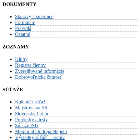
DOKUMENTY
Stanovy a smernice
Formuláre
Pravidlá
Ostatné
ZOZNAMY
Kluby
Register členov
Zverejňované informácie
Dobrovoľnícka činnosť
SÚŤAŽE
Kalendár súťaží
Majstrovstvá SR
Slovenský Pohár
Previerky a testy
Súťaže ISU
Memoriál Ondreja Nepelu
Výsledky súťaží – archív