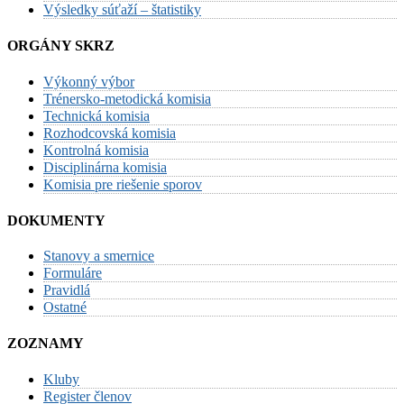
Výsledky súťaží – štatistiky
ORGÁNY SKRZ
Výkonný výbor
Trénersko-metodická komisia
Technická komisia
Rozhodcovská komisia
Kontrolná komisia
Disciplinárna komisia
Komisia pre riešenie sporov
DOKUMENTY
Stanovy a smernice
Formuláre
Pravidlá
Ostatné
ZOZNAMY
Kluby
Register členov