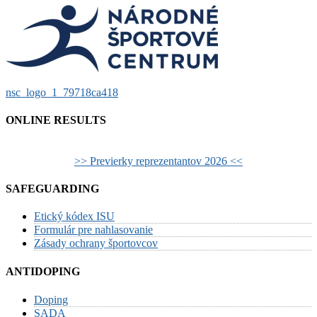
Post
nsc_logo_1_79718ca418
navigation
ONLINE RESULTS
>> Previerky reprezentantov 2026 <<
SAFEGUARDING
Etický kódex ISU
Formulár pre nahlasovanie
Zásady ochrany športovcov
ANTIDOPING
Doping
SADA