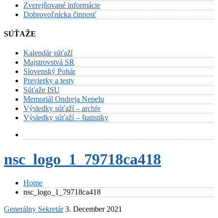
Zverejňované informácie
Dobrovoľnícka činnosť
SÚŤAŽE
Kalendár súťaží
Majstrovstvá SR
Slovenský Pohár
Previerky a testy
Súťaže ISU
Memoriál Ondreja Nepelu
Výsledky súťaží – archív
Výsledky súťaží – štatistiky
nsc_logo_1_79718ca418
Home
nsc_logo_1_79718ca418
Generálny Sekretár
3. December 2021