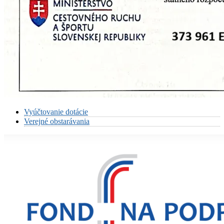
Vyúčtovanie dotácie
Verejné obstarávania