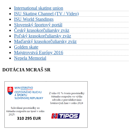
International skating union
ISU Skating Channel (TV / Video)
ISU World Standings
Slovenský športový portál
Český krasokorčuliarsky zväz
Poľský krasokorčuliarsky zväz
Maďarský krasokorčuliarsky zväz
Golden skate
Majstrovstvá Európy 2016
Nepela Memorial
DOTÁCIA MCRAŠ SR