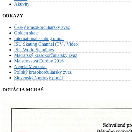
Aktivity
ODKAZY
Český krasokorčuliarsky zväz
Golden skate
International skating union
ISU Skating Channel (TV / Video)
ISU World Standings
Maďarský krasokorčuliarsky zväz
Majstrovstvá Európy 2016
Nepela Memorial
Poľský krasokorčuliarsky zväz
Slovenský športový portál
DOTÁCIA MCRAŠ