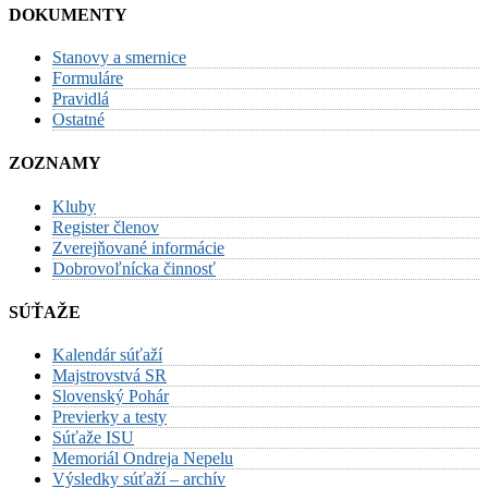
DOKUMENTY
Stanovy a smernice
Formuláre
Pravidlá
Ostatné
ZOZNAMY
Kluby
Register členov
Zverejňované informácie
Dobrovoľnícka činnosť
SÚŤAŽE
Kalendár súťaží
Majstrovstvá SR
Slovenský Pohár
Previerky a testy
Súťaže ISU
Memoriál Ondreja Nepelu
Výsledky súťaží – archív