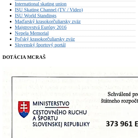
International skating union
ISU Skating Channel (TV / Video)
ISU World Standings
Maďarský krasokorčuliarsky zväz
Majstrovstvá Európy 2016
Nepela Memorial
Poľský krasokorčuliarsky zväz
Slovenský športový portál
DOTÁCIA MCRAŠ