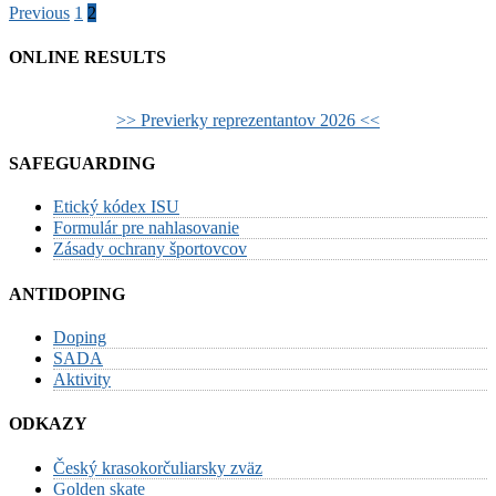
Posts
Previous
1
2
pagination
ONLINE RESULTS
>> Previerky reprezentantov 2026 <<
SAFEGUARDING
Etický kódex ISU
Formulár pre nahlasovanie
Zásady ochrany športovcov
ANTIDOPING
Doping
SADA
Aktivity
ODKAZY
Český krasokorčuliarsky zväz
Golden skate