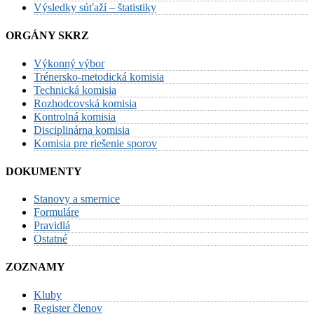
Výsledky súťaží – štatistiky
ORGÁNY SKRZ
Výkonný výbor
Trénersko-metodická komisia
Technická komisia
Rozhodcovská komisia
Kontrolná komisia
Disciplinárna komisia
Komisia pre riešenie sporov
DOKUMENTY
Stanovy a smernice
Formuláre
Pravidlá
Ostatné
ZOZNAMY
Kluby
Register členov