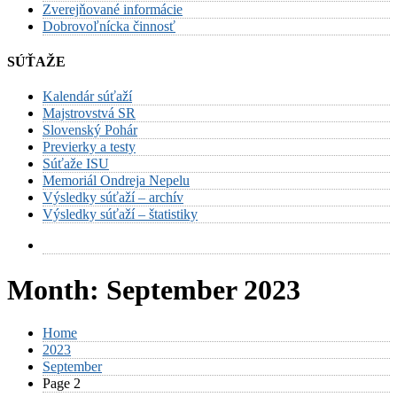
Zverejňované informácie
Dobrovoľnícka činnosť
SÚŤAŽE
Kalendár súťaží
Majstrovstvá SR
Slovenský Pohár
Previerky a testy
Súťaže ISU
Memoriál Ondreja Nepelu
Výsledky súťaží – archív
Výsledky súťaží – štatistiky
Month:
September 2023
Home
2023
September
Page 2