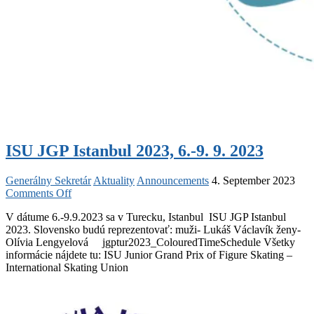
ISU JGP Istanbul 2023, 6.-9. 9. 2023
Generálny Sekretár
Aktuality
Announcements
4. September 2023
on
Comments Off
ISU
V dátume 6.-9.9.2023 sa v Turecku, Istanbul ISU JGP Istanbul
JGP
2023. Slovensko budú reprezentovať: muži- Lukáš Václavík ženy-
Istanbul
Olívia Lengyelová jgptur2023_ColouredTimeSchedule Všetky
2023,
informácie nájdete tu: ISU Junior Grand Prix of Figure Skating –
6.-9.
International Skating Union
9.
2023