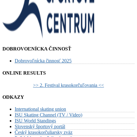
DOBROVOĽNÍCKA ČINNOSŤ
Dobrovoľnícka činnosť 2025
ONLINE RESULTS
>> 2. Festival krasokorčuľovania <<
ODKAZY
International skating union
ISU Skating Channel (TV / Video)
ISU World Standings
Slovenský športový portál
Český krasokorčuliarsky zväz