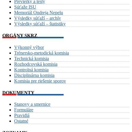
Previerky a testy
Súťaže ISU
Memoriál Ondreja Nepelu
Výsledky súťaží – archív
Výsledky súťaží – štatistiky
ORGÁNY SKRZ
Výkonný výbor
Trénersko-metodická komisia
Technická komisia
Rozhodcovská komisia
Kontrolná komisia
Disciplinárna komisia
Komisia pre riešenie sporov
DOKUMENTY
Stanovy a smernice
Formuláre
Pravidlá
Ostatné