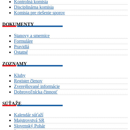
Kontrolná komisia
Disciplinárna komisia
Komisia pre riešenie sporov
DOKUMENTY
Stanovy a smernice
Formuláre
Pravidlá
Ostatné
ZOZNAMY
Kluby
Register členov
Zverejňované informácie
Dobrovoľnícka činnosť
SÚŤAŽE
Kalendár súťaží
Majstrovstvá SR
Slovenský Pohár