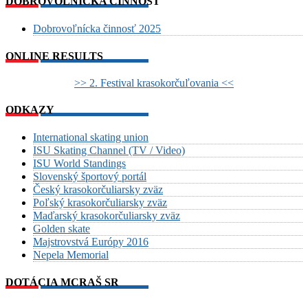
DOBROVOĽNÍCKA ČINNOSŤ
Dobrovoľnícka činnosť 2025
ONLINE RESULTS
>> 2. Festival krasokorčuľovania <<
ODKAZY
International skating union
ISU Skating Channel (TV / Video)
ISU World Standings
Slovenský športový portál
Český krasokorčuliarsky zväz
Poľský krasokorčuliarsky zväz
Maďarský krasokorčuliarsky zväz
Golden skate
Majstrovstvá Európy 2016
Nepela Memorial
DOTÁCIA MCRAŠ SR