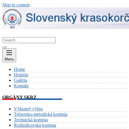
Skip to content
Menu
Home
História
Galéria
Kontakt
ORGÁNY SKRZ
Výkonný výbor
Trénersko-metodická komisia
Technická komisia
Rozhodcovská komisia