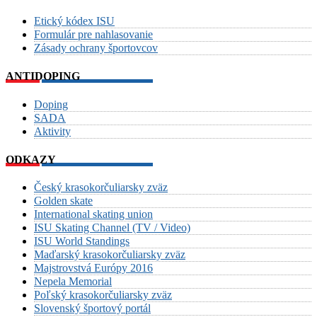
Etický kódex ISU
Formulár pre nahlasovanie
Zásady ochrany športovcov
ANTIDOPING
Doping
SADA
Aktivity
ODKAZY
Český krasokorčuliarsky zväz
Golden skate
International skating union
ISU Skating Channel (TV / Video)
ISU World Standings
Maďarský krasokorčuliarsky zväz
Majstrovstvá Európy 2016
Nepela Memorial
Poľský krasokorčuliarsky zväz
Slovenský športový portál