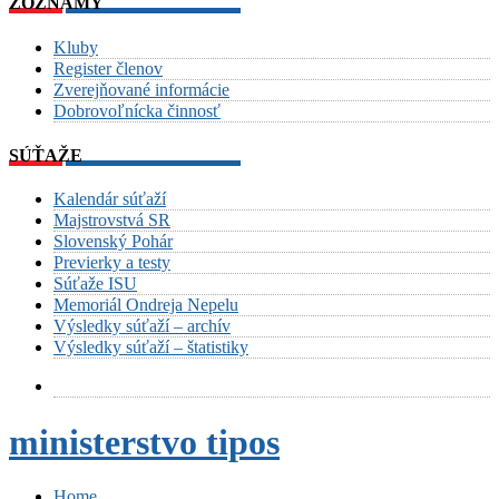
ZOZNAMY
Kluby
Register členov
Zverejňované informácie
Dobrovoľnícka činnosť
SÚŤAŽE
Kalendár súťaží
Majstrovstvá SR
Slovenský Pohár
Previerky a testy
Súťaže ISU
Memoriál Ondreja Nepelu
Výsledky súťaží – archív
Výsledky súťaží – štatistiky
ministerstvo tipos
Home