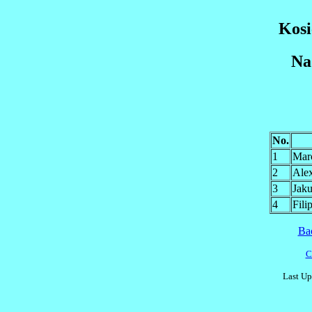
Kosi
Na
No.
1
Mar
2
Al
3
Jak
4
Fil
Ba
C
Last Up