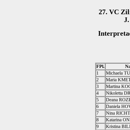
27. VC Zi
J.
Interpreta
FPl.
N
1
Michaela 
2
Maria KM
3
Martina K
4
Nikoletta
5
Deana RO
6
Daniela H
7
Nina RIC
8
Katarina 
9
Kristina B