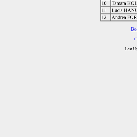
10
Tamara K
11
Lucia HA
12
Andrea F
Ba
C
Last U