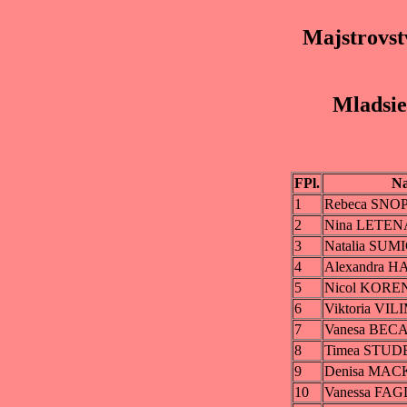
Majstrovst
Mladsie
FPl.
N
1
Rebeca SN
2
Nina LETE
3
Natalia SU
4
Alexandra 
5
Nicol KORE
6
Viktoria VI
7
Vanesa BE
8
Timea STU
9
Denisa MA
10
Vanessa FA