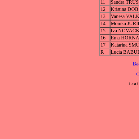
11
Sandra TRU
12
Kristina DO
13
Vanesa VAL
14
Monika JUR
15
Iva NOVAC
16
Ema HORN
17
Katarina S
R
Lucia BAB
Ba
C
Last 