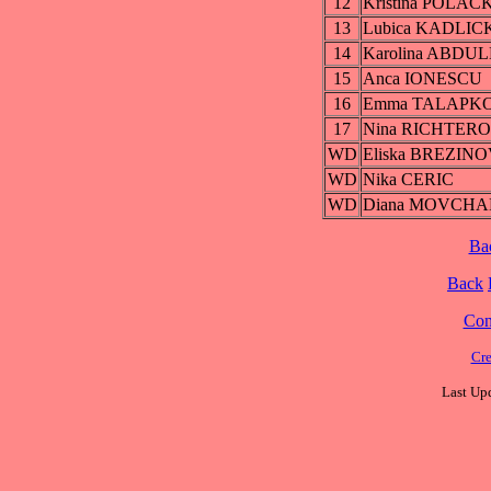
12
Kristina POLA
13
Lubica KADLI
14
Karolina ABD
15
Anca IONESCU
16
Emma TALAPK
17
Nina RICHTER
WD
Eliska BREZIN
WD
Nika CERIC
WD
Diana MOVCH
Ba
Back
Cont
Cre
Last Upd