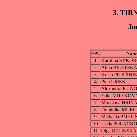
3. TIR
Ju
FPl.
Nam
1
Karolina SYKO
2
Alina BILETSK
3
Krista PITKÄNI
4
Pina UMEK
5
Alexandra KUN
6
Erika VITEKOV
7
Miroslava HRI
8
Dominika MUR
9
Michaela BOH
10
Lucia POLACK
11
Olga BELINSKA