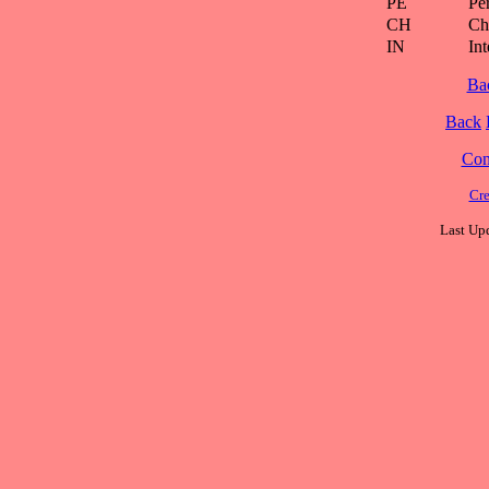
PE
Pe
CH
Ch
IN
Int
Ba
Back
Cont
Cre
Last Upd