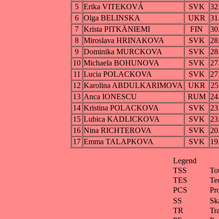
5
Erika VITEKOVÁ
SVK
32
6
Olga BELINSKA
UKR
31
7
Krista PITKÄNIEMI
FIN
30
8
Miroslava HRINAKOVA
SVK
28
9
Dominika MURCKOVA
SVK
28
10
Michaela BOHUNOVA
SVK
27
11
Lucia POLACKOVA
SVK
27
12
Karolina ABDULKARIMOVA
UKR
25
13
Anca IONESCU
RUM
24
14
Kristina POLACKOVA
SVK
23
15
Lubica KADLICKOVA
SVK
23
16
Nina RICHTEROVA
SVK
20
17
Emma TALAPKOVA
SVK
19
Legend
TSS
To
TES
Te
PCS
Pr
SS
Ska
TR
Tra