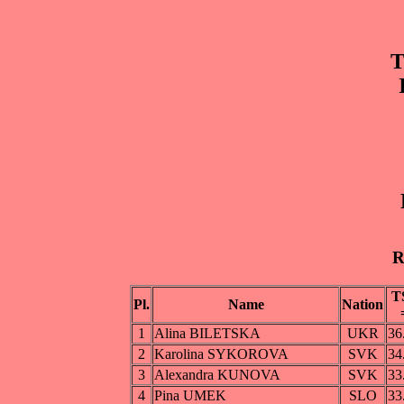
T
R
T
Pl.
Name
Nation
1
Alina BILETSKA
UKR
36
2
Karolina SYKOROVA
SVK
34
3
Alexandra KUNOVA
SVK
33
4
Pina UMEK
SLO
33