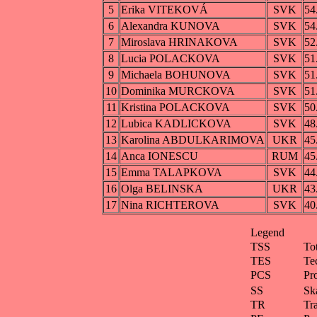
5
Erika VITEKOVÁ
SVK
54
6
Alexandra KUNOVA
SVK
54
7
Miroslava HRINAKOVA
SVK
52
8
Lucia POLACKOVA
SVK
51
9
Michaela BOHUNOVA
SVK
51
10
Dominika MURCKOVA
SVK
51
11
Kristina POLACKOVA
SVK
50
12
Lubica KADLICKOVA
SVK
48
13
Karolina ABDULKARIMOVA
UKR
45
14
Anca IONESCU
RUM
45
15
Emma TALAPKOVA
SVK
44
16
Olga BELINSKA
UKR
43
17
Nina RICHTEROVA
SVK
40
Legend
TSS
To
TES
Te
PCS
Pr
SS
Ska
TR
Tra