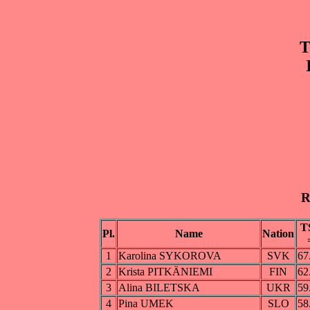
T
R
T
Pl.
Name
Nation
1
Karolina SYKOROVA
SVK
67
2
Krista PITKÄNIEMI
FIN
62
3
Alina BILETSKA
UKR
59
4
Pina UMEK
SLO
58