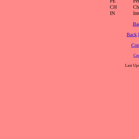
PE
Pe
CH
Ch
IN
Int
Ba
Back
Cont
Cre
Last Upd