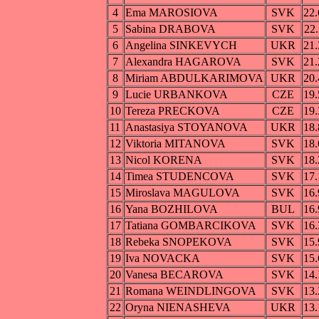
4
Ema MAROSIOVA
SVK
22.
5
Sabina DRABOVA
SVK
22.
6
Angelina SINKEVYCH
UKR
21.
7
Alexandra HAGAROVA
SVK
21.
8
Miriam ABDULKARIMOVA
UKR
20.
9
Lucie URBANKOVA
CZE
19.
10
Tereza PRECKOVA
CZE
19.
11
Anastasiya STOYANOVA
UKR
18.
12
Viktoria MITANOVA
SVK
18.
13
Nicol KORENA
SVK
18.
14
Timea STUDENCOVA
SVK
17.
15
Miroslava MAGULOVA
SVK
16.
16
Yana BOZHILOVA
BUL
16.
17
Tatiana GOMBARCIKOVA
SVK
16.
18
Rebeka SNOPEKOVA
SVK
15.
19
Iva NOVACKA
SVK
15.
20
Vanesa BECAROVA
SVK
14.
21
Romana WEINDLINGOVA
SVK
13.
22
Oryna NIENASHEVA
UKR
13.