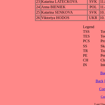
23
Katarina LATECKOVA
SVK
11.
24
Anna BIENIEK
POL
11.
25
Katarina SENKOVA
SVK
10.
26
Viktoriya HODOS
UKR
10.
Legend
TSS
To
TES
Te
PCS
Pr
SS
Ska
TR
Tra
PE
Pe
CH
Ch
IN
Int
Ba
Back
Cont
Cre
Last Upd