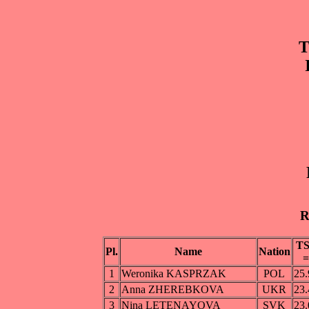
T
R
T
Pl.
Name
Nation
=
1
Weronika KASPRZAK
POL
25.
2
Anna ZHEREBKOVA
UKR
23.
3
Nina LETENAYOVA
SVK
23.