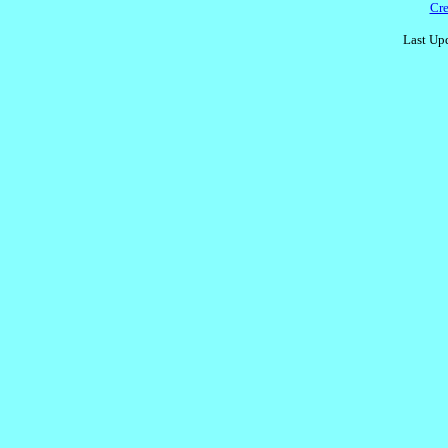
Cre
Last Upd