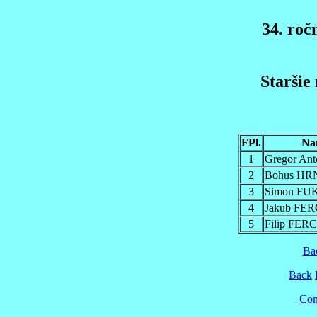
34. roč
Staršie
FPl.
Na
1
Gregor An
2
Bohus H
3
Simon FU
4
Jakub FE
5
Filip FER
Ba
Back
Cont