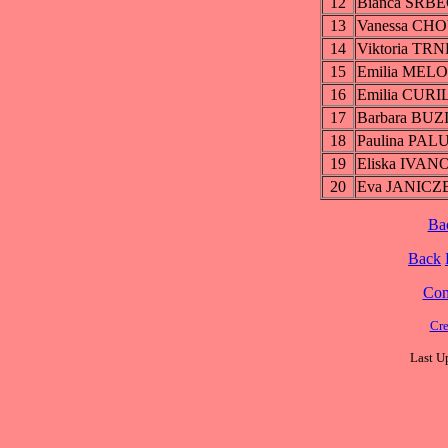
12
Bianca SRB
13
Vanessa C
14
Viktoria T
15
Emilia MEL
16
Emilia CUR
17
Barbara B
18
Paulina PA
19
Eliska IVA
20
Eva JANIC
Ba
Back
Cont
Cre
Last U