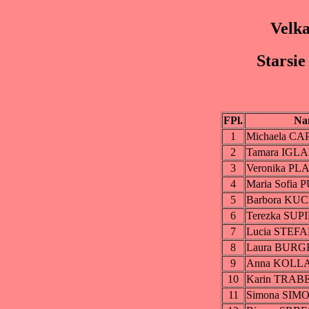
Velka
Starsie
FPl.
Na
1
Michaela C
2
Tamara IGL
3
Veronika P
4
Maria Sofi
5
Barbora K
6
Terezka SU
7
Lucia STE
8
Laura BUR
9
Anna KOLL
10
Karin TRAB
11
Simona SI