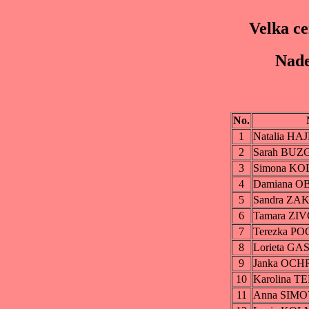
Velka c
Nade
No.
1
Natalia HA
2
Sarah BU
3
Simona K
4
Damiana 
5
Sandra ZA
6
Tamara Z
7
Terezka P
8
Lorieta GA
9
Janka OC
10
Karolina 
11
Anna SIM