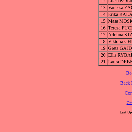
12
Lucia KO
13
Vanessa Z
14
Erika BA
15
Masa MOS
16
Tereza FU
17
Adriana S
18
Viktoria
19
Greta GA
20
Ellis RYB
21
Laura DE
Ba
Back
Cont
Cre
Last Up