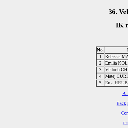
36. Ve
IK 
No.
1
Rebecca 
2
Emilia K
3
Viktoria
4
Matej CUR
5
Ema HRU
Ba
Back
Cont
Cre