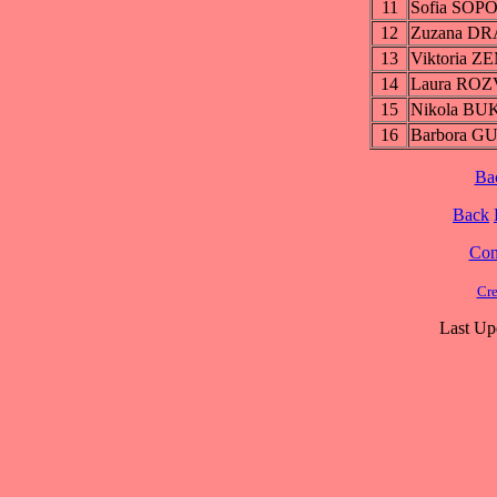
11
Sofia SOP
12
Zuzana D
13
Viktoria 
14
Laura RO
15
Nikola B
16
Barbora 
Ba
Back
Cont
Cre
Last Up