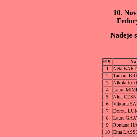
10. No
Fedor
Nadeje s
FPl.
Na
1
Nela BAR
2
Tamara B
3
Nikola K
4
Laura MI
5
Nina CES
6
Viktoria 
7
Dorota L
8
Laura GA
9
Romana 
10
Ema LASS