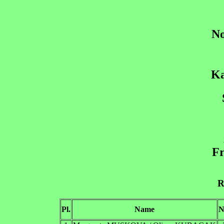
No
Ka
Fr
R
Pl.
Name
N