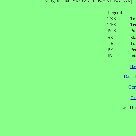
1
Margareta MUSKOVA / Oliver KUBACAK
Legend
TSS
To
TES
Te
PCS
Pr
SS
Ska
TR
Tra
PE
Pe
IN
Int
Ba
Back
Cont
Cre
Last Up