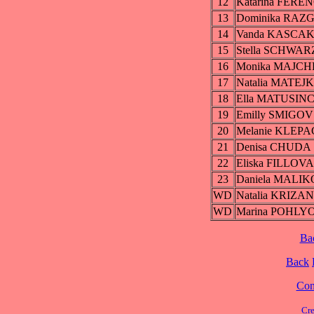
12
Katarina FER
13
Dominika RAZ
14
Vanda KASCA
15
Stella SCHW
16
Monika MAJC
17
Natalia MATEJ
18
Ella MATUSIN
19
Emilly SMIGO
20
Melanie KLEP
21
Denisa CHUDA
22
Eliska FILLOVA
23
Daniela MALI
WD
Natalia KRIZA
WD
Marina POHLY
Ba
Back
Cont
Cre