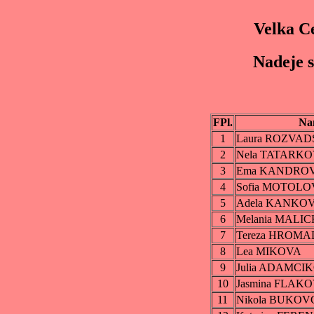
Velka C
Nadeje s
FPl.
Na
1
Laura ROZVA
2
Nela TATARK
3
Ema KANDRO
4
Sofia MOTOLO
5
Adela KANKO
6
Melania MALI
7
Tereza HROM
8
Lea MIKOVA
9
Julia ADAMCI
10
Jasmina FLAK
11
Nikola BUKO