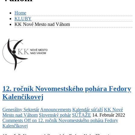
Home
KLUBY
KK Nové Mesto nad Váhom
12. ročník Novomestského pohára Fedory
Kalenčíkovej
Generálny Sekretár
Announcements
Kalendár súťaží
KK Nové
Mesto nad Váhom
Slovenský pohár
SÚŤAŽE
14. Február 2022
Comments Off
on 12. ročník Novomestského pohára Fedory
Kalenčíkovej