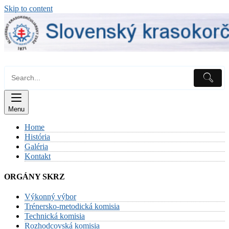
Skip to content
Menu
Home
História
Galéria
Kontakt
ORGÁNY SKRZ
Výkonný výbor
Trénersko-metodická komisia
Technická komisia
Rozhodcovská komisia