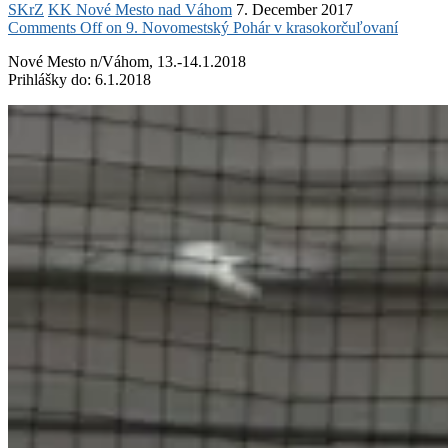
SKrZ
KK Nové Mesto nad Váhom
7. December 2017
Comments Off
on 9. Novomestský Pohár v krasokorčuľovaní
Nové Mesto n/Váhom, 13.-14.1.2018
Prihlášky do: 6.1.2018