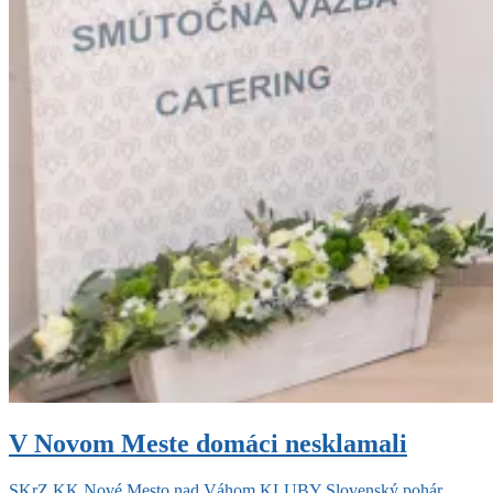
V Novom Meste domáci nesklamali
SKrZ
KK Nové Mesto nad Váhom
KLUBY
Slovenský pohár