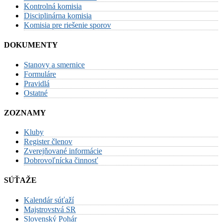
Kontrolná komisia
Disciplinárna komisia
Komisia pre riešenie sporov
DOKUMENTY
Stanovy a smernice
Formuláre
Pravidlá
Ostatné
ZOZNAMY
Kluby
Register členov
Zverejňované informácie
Dobrovoľnícka činnosť
SÚŤAŽE
Kalendár súťaží
Majstrovstvá SR
Slovenský Pohár