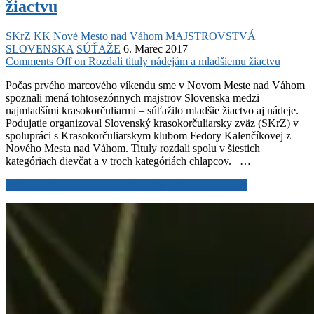
žiactvu
SKrZ
KK Nové Mesto nad Váhom
MAJSTROVSTVÁ
SLOVENSKA
SÚŤAŽE
6. Marec 2017
Comments Off
on Rozdali tituly nádejám a mladšiemu žiactvu
Počas prvého marcového víkendu sme v Novom Meste nad Váhom
spoznali mená tohtosezónnych majstrov Slovenska medzi
najmladšími krasokorčuliarmi – súťažilo mladšie žiactvo aj nádeje.
Podujatie organizoval Slovenský krasokorčuliarsky zväz (SKrZ) v
spolupráci s Krasokorčuliarskym klubom Fedory Kalenčíkovej z
Nového Mesta nad Váhom. Tituly rozdali spolu v šiestich
kategóriach dievčat a v troch kategóriách chlapcov. …
Rozdali tituly nádejám a mladšiemu žiactvu
Read More