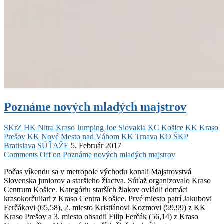
Poznáme nových mladých majstrov
SKrZ
HK Nitra Kraso
Jumping Joe Slovakia
KC Košice
KK Kraso
Prešov
KK Nové Mesto nad Váhom
KK Trnava
KO ŠKP
Bratislava
SÚŤAŽE
5. Február 2017
Comments Off
on Poznáme nových mladých majstrov
Počas víkendu sa v metropole východu konali Majstrovstvá
Slovenska juniorov a staršieho žiactva. Súťaž organizovalo Kraso
Centrum Košice. Kategóriu starších žiakov ovládli domáci
krasokorčuliari z Kraso Centra Košice. Prvé miesto patrí Jakubovi
Ferčákovi (65,58), 2. miesto Kristiánovi Kozmovi (59,99) z KK
Kraso Prešov a 3. miesto obsadil Filip Ferčák (56,14) z Kraso