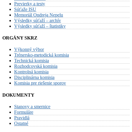
Previerky a testy
Súťaže ISU
Memoriál Ondreja Nepelu
Výsledky súťaží – archív
Výsledky súťaží – štatistiky
ORGÁNY SKRZ
Výkonný výbor
Trénersko-metodická komisia
Technická komisia
Rozhodcovská komisia
Kontrolná komisia
Disciplinárna komisia
Komisia pre riešenie sporov
DOKUMENTY
Stanovy a smernice
Formuláre
Pravidlá
Ostatné