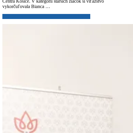
Centra Košice. V kategórii starších žiačok si víťazstvo
vykorčuľovala Bianca …
Poznáme nových mladých majstrov
Read More