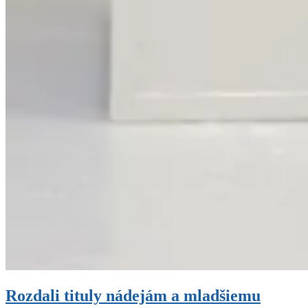
Rozdali tituly nádejám a mladšiemu