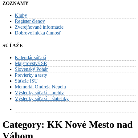
ZOZNAMY
Kluby
Register členov
Zverejňované informácie
Dobrovoľnícka činnosť
SÚŤAŽE
Kalendár súťaží
Majstrovstvá SR
Slovenský Pohár
Previerky a testy
Súťaže ISU
Memoriál Ondreja Nepelu
Výsledky súťaží – archív
Výsledky súťaží – štatistiky
Category:
KK Nové Mesto nad
Váhom