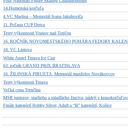
Four Nationals Figure Skating Championships
14.Humenská korčuľa
4.VC Martina – Memoriál Ivana Jakuboviča
11. Poľana CUP Detva
Testy výkonnosti Vranov nad Topľou
16. ROČNÍK NOVOMESTSKÉHO POHÁRA FEDORY KALE
18. VC Liptova
White Angel Trnava Ice Cup
63. ročník GRAND PRIX BRATISLAVA
16. ŽILINSKÁ PIRUETA, Memoriál manželov Novákovcov
Testy výkonnosti Trnava
Veľká cena Trenčína
MSR juniorov, staršieho a mladšieho žiactva, nádejí v krasokorčuľ
Finále kategórií Hobby Silver, Adult a “B” kategórií, Košice