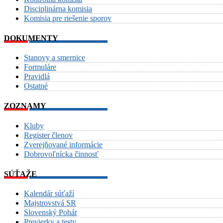
Disciplinárna komisia
Komisia pre riešenie sporov
DOKUMENTY
Stanovy a smernice
Formuláre
Pravidlá
Ostatné
ZOZNAMY
Kluby
Register členov
Zverejňované informácie
Dobrovoľnícka činnosť
SÚŤAŽE
Kalendár súťaží
Majstrovstvá SR
Slovenský Pohár
Previerky a testy