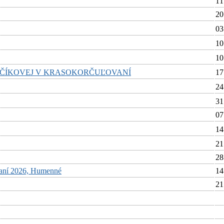
11
20
03
10
10
NČÍKOVEJ V KRASOKORČUĽOVANÍ
17
24
31
07
14
21
28
ovaní 2026, Humenné
14
21