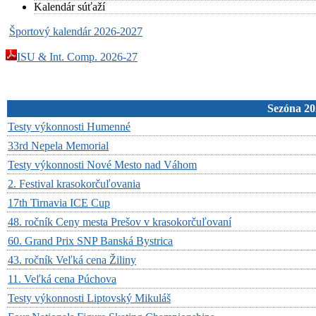
Kalendár súťaží
Športový kalendár 2026-2027
ISU & Int. Comp. 2026-27
Sezóna 20
Testy výkonnosti Humenné
33rd Nepela Memorial
Testy výkonnosti Nové Mesto nad Váhom
2. Festival krasokorčuľovania
17th Tirnavia ICE Cup
48. ročník Ceny mesta Prešov v krasokorčuľovaní
60. Grand Prix SNP Banská Bystrica
43. ročník Veľká cena Žiliny
11. Veľká cena Púchova
Testy výkonnosti Liptovský Mikuláš