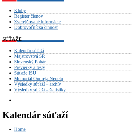
Kluby
Register členov
Zverejňované informácie
Dobrovoľnícka činnosť
SÚŤAŽE
Kalendár súťaží
Majstrovstvá SR
Slovenský Pohár
Previerky a testy
Súťaže ISU
Memoriál Ondreja Nepelu
Výsledky súťaží – archív
Výsledky súťaží – štatistiky
Kalendár súťaží
Home