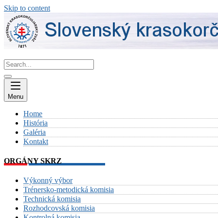
Skip to content
Menu
Home
História
Galéria
Kontakt
ORGÁNY SKRZ
Výkonný výbor
Trénersko-metodická komisia
Technická komisia
Rozhodcovská komisia
Kontrolná komisia