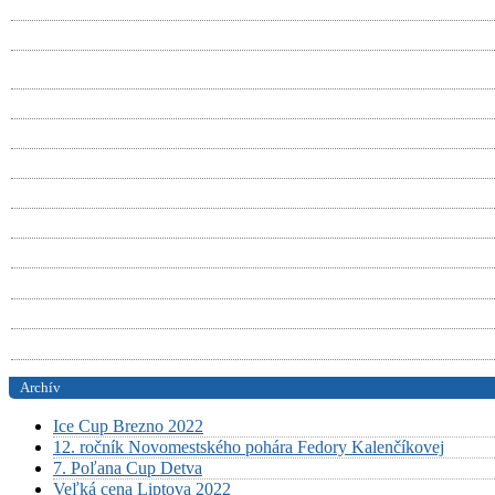
Archív
Ice Cup Brezno 2022
12. ročník Novomestského pohára Fedory Kalenčíkovej
7. Poľana Cup Detva
Veľká cena Liptova 2022