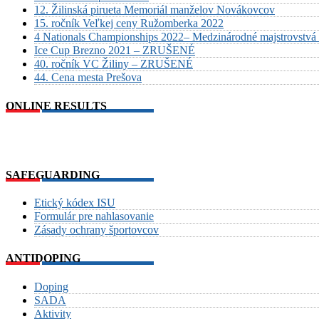
12. Žilinská pirueta Memoriál manželov Novákovcov
15. ročník Veľkej ceny Ružomberka 2022
4 Nationals Championships 2022– Medzinárodné majstrovstvá 
Ice Cup Brezno 2021 – ZRUŠENÉ
40. ročník VC Žiliny – ZRUŠENÉ
44. Cena mesta Prešova
ONLINE RESULTS
SAFEGUARDING
Etický kódex ISU
Formulár pre nahlasovanie
Zásady ochrany športovcov
ANTIDOPING
Doping
SADA
Aktivity