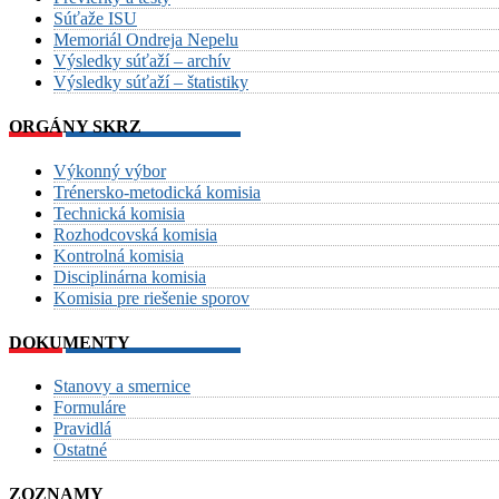
Súťaže ISU
Memoriál Ondreja Nepelu
Výsledky súťaží – archív
Výsledky súťaží – štatistiky
ORGÁNY SKRZ
Výkonný výbor
Trénersko-metodická komisia
Technická komisia
Rozhodcovská komisia
Kontrolná komisia
Disciplinárna komisia
Komisia pre riešenie sporov
DOKUMENTY
Stanovy a smernice
Formuláre
Pravidlá
Ostatné
ZOZNAMY