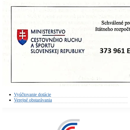
Vyúčtovanie dotácie
Verejné obstarávania