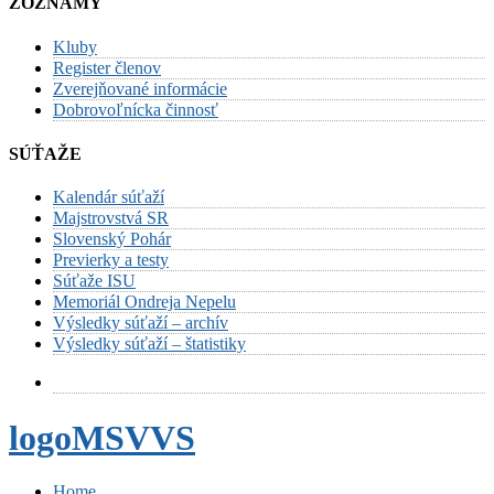
ZOZNAMY
Kluby
Register členov
Zverejňované informácie
Dobrovoľnícka činnosť
SÚŤAŽE
Kalendár súťaží
Majstrovstvá SR
Slovenský Pohár
Previerky a testy
Súťaže ISU
Memoriál Ondreja Nepelu
Výsledky súťaží – archív
Výsledky súťaží – štatistiky
logoMSVVS
Home