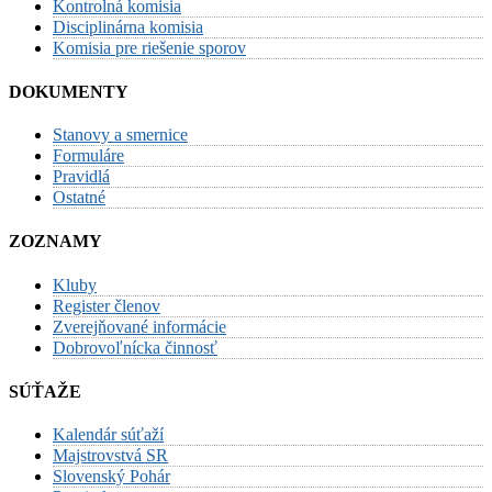
Kontrolná komisia
Disciplinárna komisia
Komisia pre riešenie sporov
DOKUMENTY
Stanovy a smernice
Formuláre
Pravidlá
Ostatné
ZOZNAMY
Kluby
Register členov
Zverejňované informácie
Dobrovoľnícka činnosť
SÚŤAŽE
Kalendár súťaží
Majstrovstvá SR
Slovenský Pohár