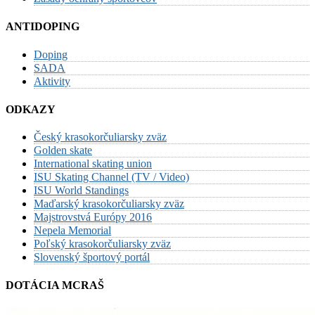
ANTIDOPING
Doping
SADA
Aktivity
ODKAZY
Český krasokorčuliarsky zväz
Golden skate
International skating union
ISU Skating Channel (TV / Video)
ISU World Standings
Maďarský krasokorčuliarsky zväz
Majstrovstvá Európy 2016
Nepela Memorial
Poľský krasokorčuliarsky zväz
Slovenský športový portál
DOTÁCIA MCRAŠ