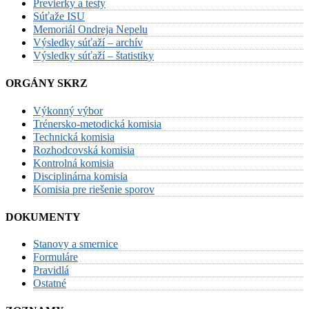
Previerky a testy
Súťaže ISU
Memoriál Ondreja Nepelu
Výsledky súťaží – archív
Výsledky súťaží – štatistiky
ORGÁNY SKRZ
Výkonný výbor
Trénersko-metodická komisia
Technická komisia
Rozhodcovská komisia
Kontrolná komisia
Disciplinárna komisia
Komisia pre riešenie sporov
DOKUMENTY
Stanovy a smernice
Formuláre
Pravidlá
Ostatné