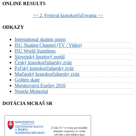
ONLINE RESULTS
>> 2. Festival krasokorčuľovania <<
ODKAZY
International skating union
ISU Skating Channel (TV / Video)
ISU World Standings
Slovenský športový portál
Český krasokorčuliarsky zväz
Poľský krasokorčuliarsky zväz
Maďarský krasokorčuliarsky zväz
Golden skate
Majstrovstvá Európy 2016
Nepela Memorial
DOTÁCIA MCRAŠ SR