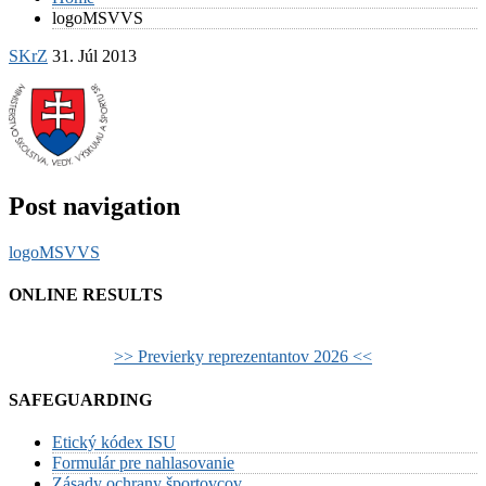
logoMSVVS
SKrZ
31. Júl 2013
Post navigation
logoMSVVS
ONLINE RESULTS
>> Previerky reprezentantov 2026 <<
SAFEGUARDING
Etický kódex ISU
Formulár pre nahlasovanie
Zásady ochrany športovcov