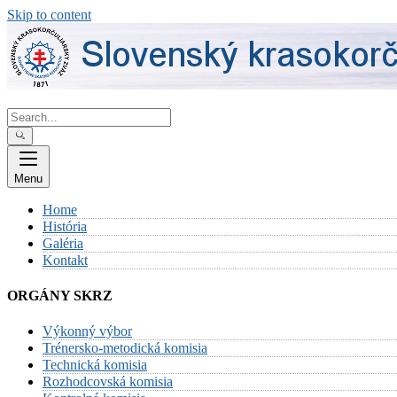
Skip to content
Menu
Home
História
Galéria
Kontakt
ORGÁNY SKRZ
Výkonný výbor
Trénersko-metodická komisia
Technická komisia
Rozhodcovská komisia