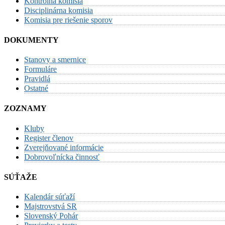
Kontrolná komisia
Disciplinárna komisia
Komisia pre riešenie sporov
DOKUMENTY
Stanovy a smernice
Formuláre
Pravidlá
Ostatné
ZOZNAMY
Kluby
Register členov
Zverejňované informácie
Dobrovoľnícka činnosť
SÚŤAŽE
Kalendár súťaží
Majstrovstvá SR
Slovenský Pohár