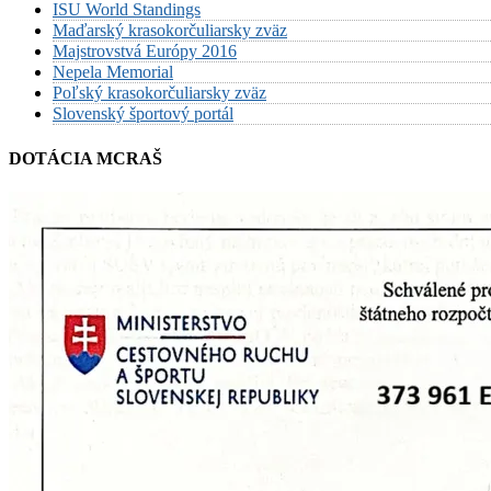
ISU World Standings
Maďarský krasokorčuliarsky zväz
Majstrovstvá Európy 2016
Nepela Memorial
Poľský krasokorčuliarsky zväz
Slovenský športový portál
DOTÁCIA MCRAŠ