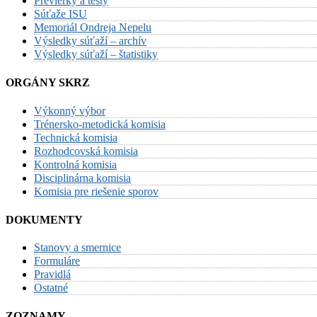
Previerky a testy
Súťaže ISU
Memoriál Ondreja Nepelu
Výsledky súťaží – archív
Výsledky súťaží – štatistiky
ORGÁNY SKRZ
Výkonný výbor
Trénersko-metodická komisia
Technická komisia
Rozhodcovská komisia
Kontrolná komisia
Disciplinárna komisia
Komisia pre riešenie sporov
DOKUMENTY
Stanovy a smernice
Formuláre
Pravidlá
Ostatné
ZOZNAMY