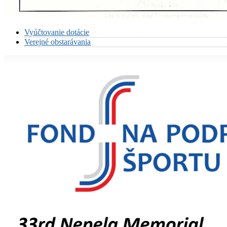
Vyúčtovanie dotácie
Verejné obstarávania