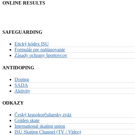
ONLINE RESULTS
SAFEGUARDING
Etický kódex ISU
Formulár pre nahlasovanie
Zásady ochrany športovcov
ANTIDOPING
Doping
SADA
Aktivity
ODKAZY
Český krasokorčuliarsky zväz
Golden skate
International skating union
ISU Skating Channel (TV / Video)