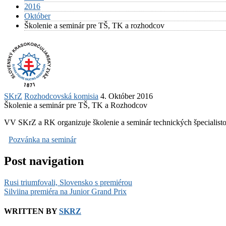
2016
Október
Školenie a seminár pre TŠ, TK a rozhodcov
SKrZ
Rozhodcovská komisia
4. Október 2016
Školenie a seminár pre TŠ, TK a Rozhodcov
VV SKrZ a RK organizuje školenie a seminár technických špecialistov
Pozvánka na seminár
Post navigation
Rusi triumfovali, Slovensko s premiérou
Silviina premiéra na Junior Grand Prix
WRITTEN BY
SKRZ