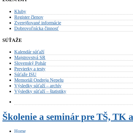
Kluby
Register členov
Zverejňované informácie
Dobrovoľnícka činnosť
SÚŤAŽE
Kalendár súťaží
Majstrovstvá SR
Slovenský Pohár
Previerky a testy
Súťaže ISU
Memoriál Ondreja Nepelu
Výsledky súťaží – archív
Výsledky súťaží – štatistiky
Školenie a seminár pre TŠ, TK 
Home