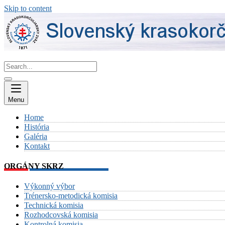
Skip to content
Menu
Home
História
Galéria
Kontakt
ORGÁNY SKRZ
Výkonný výbor
Trénersko-metodická komisia
Technická komisia
Rozhodcovská komisia
Kontrolná komisia