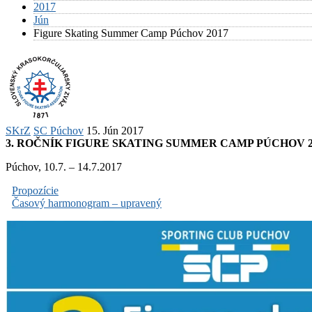
2017
Jún
Figure Skating Summer Camp Púchov 2017
SKrZ
SC Púchov
15. Jún 2017
3. ROČNÍK FIGURE SKATING SUMMER CAMP PÚCHOV 2
Púchov, 10.7. – 14.7.2017
Propozície
Časový harmonogram – upravený