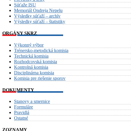
Súťaže ISU
Memoriál Ondreja Nepelu
Výsledky súťaží – archív
Výsledky súťaží – štatistiky
ORGÁNY SKRZ
Výkonný výbor
Trénersko-metodická komisia
Technická komisia
Rozhodcovská komisia
Kontrolná komisia
Disciplinárna komisia
Komisia pre riešenie sporov
DOKUMENTY
Stanovy a smernice
Formuláre
Pravidlá
Ostatné
ZOZNAMY