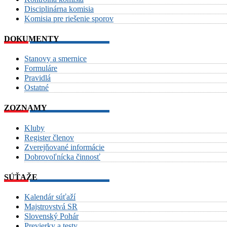
Disciplinárna komisia
Komisia pre riešenie sporov
DOKUMENTY
Stanovy a smernice
Formuláre
Pravidlá
Ostatné
ZOZNAMY
Kluby
Register členov
Zverejňované informácie
Dobrovoľnícka činnosť
SÚŤAŽE
Kalendár súťaží
Majstrovstvá SR
Slovenský Pohár
Previerky a testy