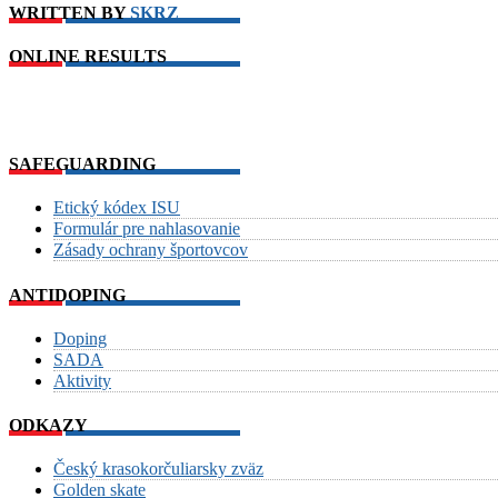
WRITTEN BY
SKRZ
ONLINE RESULTS
SAFEGUARDING
Etický kódex ISU
Formulár pre nahlasovanie
Zásady ochrany športovcov
ANTIDOPING
Doping
SADA
Aktivity
ODKAZY
Český krasokorčuliarsky zväz
Golden skate