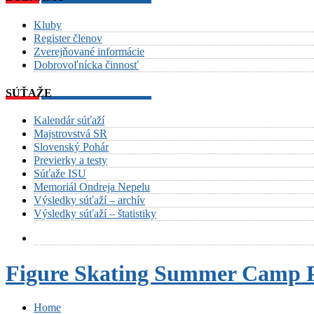
Kluby
Register členov
Zverejňované informácie
Dobrovoľnícka činnosť
SÚŤAŽE
Kalendár súťaží
Majstrovstvá SR
Slovenský Pohár
Previerky a testy
Súťaže ISU
Memoriál Ondreja Nepelu
Výsledky súťaží – archív
Výsledky súťaží – štatistiky
Figure Skating Summer Camp 
Home