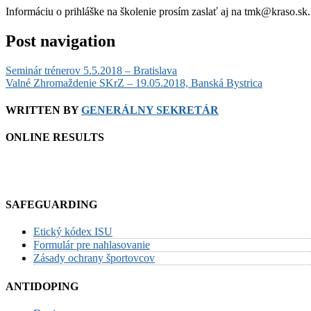
Informáciu o prihláške na školenie prosím zaslať aj na tmk@kraso.sk.
Post navigation
Seminár trénerov 5.5.2018 – Bratislava
Valné Zhromaždenie SKrZ – 19.05.2018, Banská Bystrica
WRITTEN BY
GENERÁLNY SEKRETÁR
ONLINE RESULTS
SAFEGUARDING
Etický kódex ISU
Formulár pre nahlasovanie
Zásady ochrany športovcov
ANTIDOPING