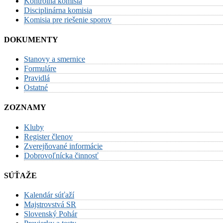
Kontrolná komisia
Disciplinárna komisia
Komisia pre riešenie sporov
DOKUMENTY
Stanovy a smernice
Formuláre
Pravidlá
Ostatné
ZOZNAMY
Kluby
Register členov
Zverejňované informácie
Dobrovoľnícka činnosť
SÚŤAŽE
Kalendár súťaží
Majstrovstvá SR
Slovenský Pohár