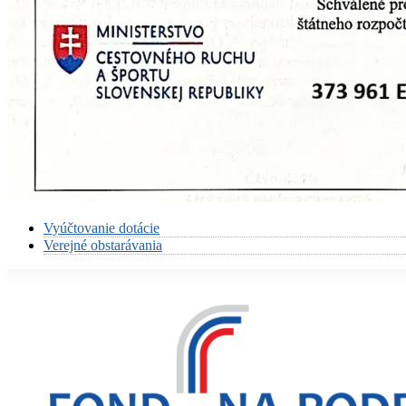
Vyúčtovanie dotácie
Verejné obstarávania