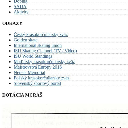
Doping
SADA
Aktivity
ODKAZY
Český krasokorčuliarsky zväz
Golden skate
International skating union
ISU Skating Channel (TV / Video)
ISU World Standings
Maďarský krasokorčuliarsky zväz
Majstrovstvá Európy 2016
Nepela Memorial
Poľský krasokorčuliarsky zväz
Slovenský športový portál
DOTÁCIA MCRAŠ