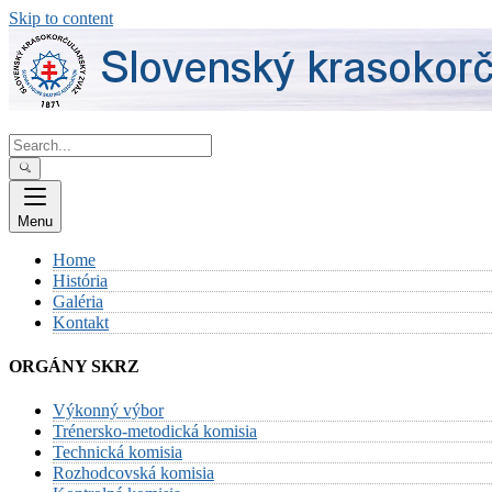
Skip to content
Menu
Home
História
Galéria
Kontakt
ORGÁNY SKRZ
Výkonný výbor
Trénersko-metodická komisia
Technická komisia
Rozhodcovská komisia