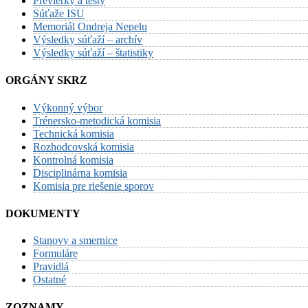
Previerky a testy
Súťaže ISU
Memoriál Ondreja Nepelu
Výsledky súťaží – archív
Výsledky súťaží – štatistiky
ORGÁNY SKRZ
Výkonný výbor
Trénersko-metodická komisia
Technická komisia
Rozhodcovská komisia
Kontrolná komisia
Disciplinárna komisia
Komisia pre riešenie sporov
DOKUMENTY
Stanovy a smernice
Formuláre
Pravidlá
Ostatné
ZOZNAMY