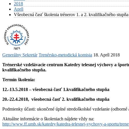
2018
Apríl
Všeobecná časť školenia trénerov 1. a 2. kvalifikačného stupňa
Generálny Sekretár
Trenérsko-metodická komisia
18. Apríl 2018
Trénerské vzdelávacie centrum Katedry telesnej výchovy a športu 
kvalifikačného stupňa.
Termín školenia:
12.-13.5.2018 – všeobecná časť 1.kvalifikačného stupňa
20.-22.4.2018, všeobecná časť 2. kvalifikačného stupňa
Podmienky účasti: ukončené úplné stredoškolské vzdelanie (odborné a
Aktuálne informácie o školeniach nájdete vždy na:
http://www.ff.umb.sk/katedry/katedra-telesnej-vychovy-a-sportu/trene