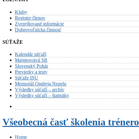
Kluby
Register členov
Zverejňované informácie
Dobrovoľnícka činnosť
SÚŤAŽE
Kalendár súťaží
Majstrovstvá SR
Slovenský Pohár
Previerky a testy
Súťaže ISU
Memoriál Ondreja Nepelu
Výsledky súťaží – archív
Výsledky súťaží – štatistiky
Všeobecná časť školenia trénero
Home