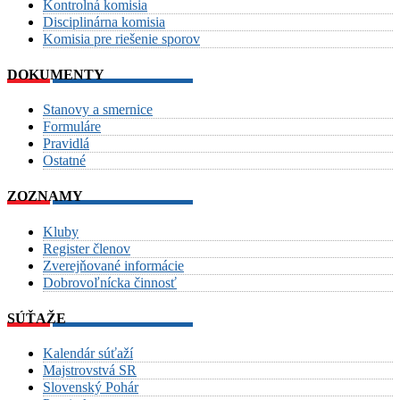
Kontrolná komisia
Disciplinárna komisia
Komisia pre riešenie sporov
DOKUMENTY
Stanovy a smernice
Formuláre
Pravidlá
Ostatné
ZOZNAMY
Kluby
Register členov
Zverejňované informácie
Dobrovoľnícka činnosť
SÚŤAŽE
Kalendár súťaží
Majstrovstvá SR
Slovenský Pohár