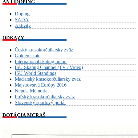
ANTIDOPING
Doping
SADA
Aktivity
ODKAZY
Český krasokorčuliarsky zväz
Golden skate
International skating union
ISU Skating Channel (TV / Video)
ISU World Standings
Maďarský krasokorčuliarsky zväz
Majstrovstvá Európy 2016
Nepela Memorial
Poľský krasokorčuliarsky zväz
Slovenský športový portál
DOTÁCIA MCRAŠ