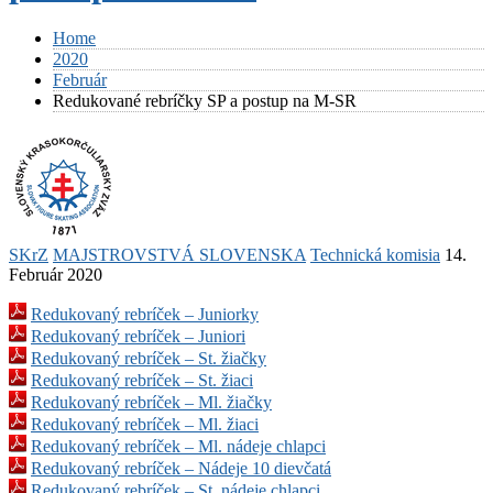
Home
2020
Február
Redukované rebríčky SP a postup na M-SR
SKrZ
MAJSTROVSTVÁ SLOVENSKA
Technická komisia
14.
Február 2020
Redukovaný rebríček – Juniorky
Redukovaný rebríček – Juniori
Redukovaný rebríček – St. žiačky
Redukovaný rebríček – St. žiaci
Redukovaný rebríček – Ml. žiačky
Redukovaný rebríček – Ml. žiaci
Redukovaný rebríček – Ml. nádeje chlapci
Redukovaný rebríček – Nádeje 10 dievčatá
Redukovaný rebríček – St. nádeje chlapci