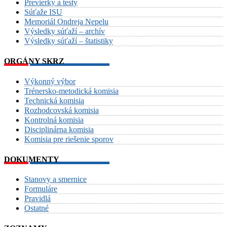
Previerky a testy
Súťaže ISU
Memoriál Ondreja Nepelu
Výsledky súťaží – archív
Výsledky súťaží – štatistiky
ORGÁNY SKRZ
Výkonný výbor
Trénersko-metodická komisia
Technická komisia
Rozhodcovská komisia
Kontrolná komisia
Disciplinárna komisia
Komisia pre riešenie sporov
DOKUMENTY
Stanovy a smernice
Formuláre
Pravidlá
Ostatné