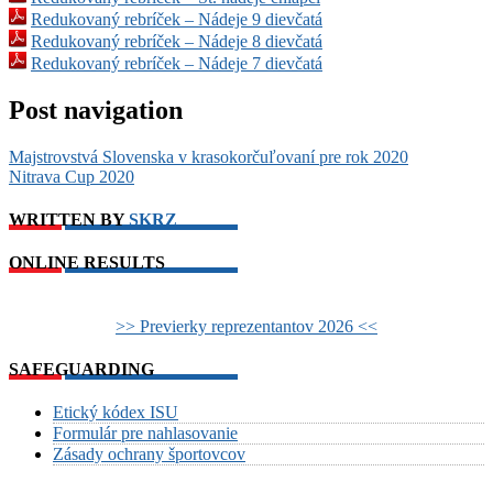
Redukovaný rebríček – Nádeje 9 dievčatá
Redukovaný rebríček – Nádeje 8 dievčatá
Redukovaný rebríček – Nádeje 7 dievčatá
Post navigation
Majstrovstvá Slovenska v krasokorčuľovaní pre rok 2020
Nitrava Cup 2020
WRITTEN BY
SKRZ
ONLINE RESULTS
>> Previerky reprezentantov 2026 <<
SAFEGUARDING
Etický kódex ISU
Formulár pre nahlasovanie
Zásady ochrany športovcov