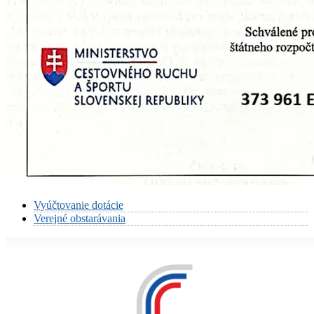
Vyúčtovanie dotácie
Verejné obstarávania