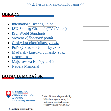
>> 2. Festival krasokorčuľovania <<
ODKAZY
International skating union
ISU Skating Channel (TV / Video)
ISU World Standings
Slovenský športový portál
Český krasokorčuliarsky zväz
Poľský krasokorčuliarsky zväz
Maďarský krasokorčuliarsky zväz
Golden skate
Majstrovstvá Európy 2016
Nepela Memorial
DOTÁCIA MCRAŠ SR