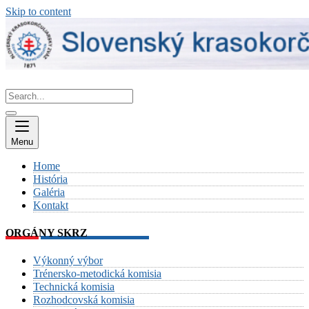
Skip to content
Menu
Home
História
Galéria
Kontakt
ORGÁNY SKRZ
Výkonný výbor
Trénersko-metodická komisia
Technická komisia
Rozhodcovská komisia