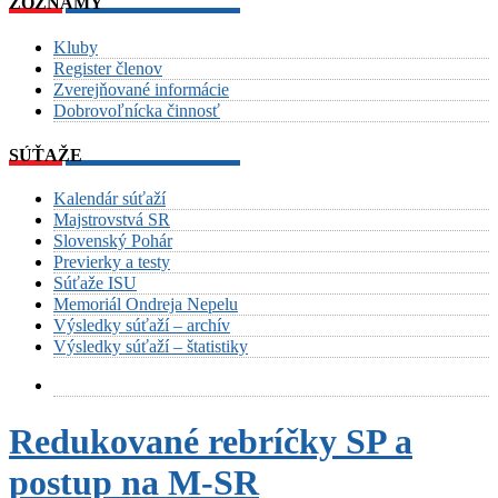
ZOZNAMY
Kluby
Register členov
Zverejňované informácie
Dobrovoľnícka činnosť
SÚŤAŽE
Kalendár súťaží
Majstrovstvá SR
Slovenský Pohár
Previerky a testy
Súťaže ISU
Memoriál Ondreja Nepelu
Výsledky súťaží – archív
Výsledky súťaží – štatistiky
Redukované rebríčky SP a
postup na M-SR