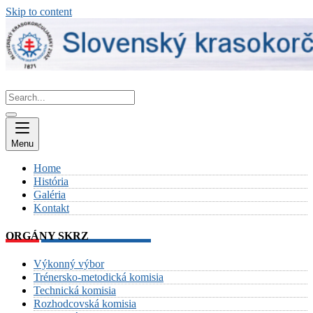
Skip to content
Menu
Home
História
Galéria
Kontakt
ORGÁNY SKRZ
Výkonný výbor
Trénersko-metodická komisia
Technická komisia
Rozhodcovská komisia