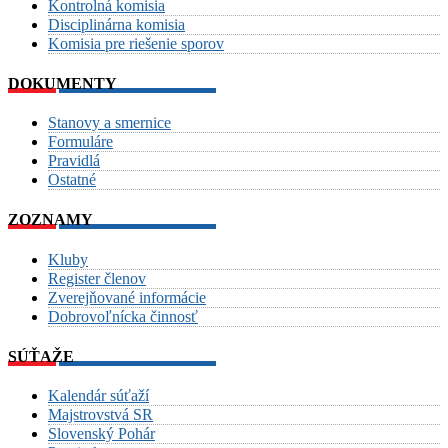
Kontrolná komisia
Disciplinárna komisia
Komisia pre riešenie sporov
DOKUMENTY
Stanovy a smernice
Formuláre
Pravidlá
Ostatné
ZOZNAMY
Kluby
Register členov
Zverejňované informácie
Dobrovoľnícka činnosť
SÚŤAŽE
Kalendár súťaží
Majstrovstvá SR
Slovenský Pohár