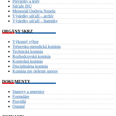
Previerky a testy
Súťaže ISU
Memoriál Ondreja Nepelu
Výsledky súťaží – archív
Výsledky súťaží – štatistiky
ORGÁNY SKRZ
Výkonný výbor
Trénersko-metodická komisia
Technická komisia
Rozhodcovská komisia
Kontrolná komisia
Disciplinárna komisia
Komisia pre riešenie sporov
DOKUMENTY
Stanovy a smernice
Formuláre
Pravidlá
Ostatné