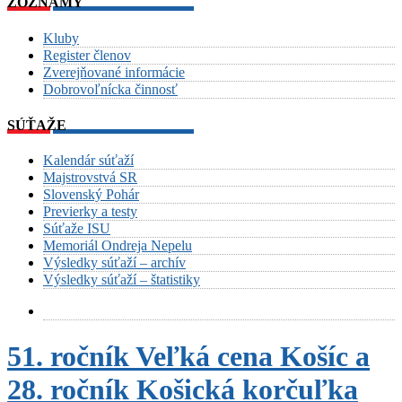
ZOZNAMY
Kluby
Register členov
Zverejňované informácie
Dobrovoľnícka činnosť
SÚŤAŽE
Kalendár súťaží
Majstrovstvá SR
Slovenský Pohár
Previerky a testy
Súťaže ISU
Memoriál Ondreja Nepelu
Výsledky súťaží – archív
Výsledky súťaží – štatistiky
51. ročník Veľká cena Košíc a
28. ročník Košická korčuľka