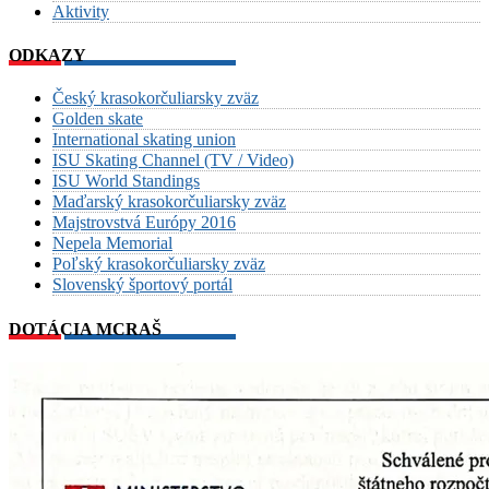
Aktivity
ODKAZY
Český krasokorčuliarsky zväz
Golden skate
International skating union
ISU Skating Channel (TV / Video)
ISU World Standings
Maďarský krasokorčuliarsky zväz
Majstrovstvá Európy 2016
Nepela Memorial
Poľský krasokorčuliarsky zväz
Slovenský športový portál
DOTÁCIA MCRAŠ