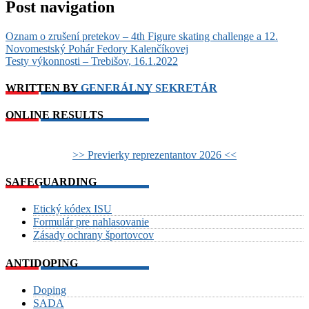
Post navigation
Oznam o zrušení pretekov – 4th Figure skating challenge a 12.
Novomestský Pohár Fedory Kalenčíkovej
Testy výkonnosti – Trebišov, 16.1.2022
WRITTEN BY
GENERÁLNY SEKRETÁR
ONLINE RESULTS
>> Previerky reprezentantov 2026 <<
SAFEGUARDING
Etický kódex ISU
Formulár pre nahlasovanie
Zásady ochrany športovcov
ANTIDOPING
Doping
SADA