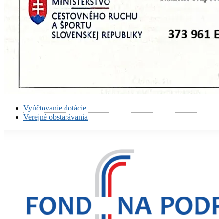
Vyúčtovanie dotácie
Verejné obstarávania