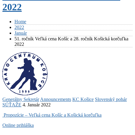
2022
Home
2022
Január
51. ročník Veľká cena Košíc a 28. ročník Košická korčuľka
2022
Generálny Sekretár
Announcements
KC Košice
Slovenský pohár
SÚŤAŽE
4. Január 2022
Propozície – Veľká cena Košíc a Košická korčuľka
Online prihláška