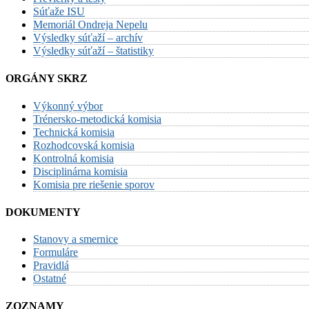
Súťaže ISU
Memoriál Ondreja Nepelu
Výsledky súťaží – archív
Výsledky súťaží – štatistiky
ORGÁNY SKRZ
Výkonný výbor
Trénersko-metodická komisia
Technická komisia
Rozhodcovská komisia
Kontrolná komisia
Disciplinárna komisia
Komisia pre riešenie sporov
DOKUMENTY
Stanovy a smernice
Formuláre
Pravidlá
Ostatné
ZOZNAMY