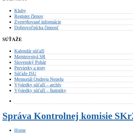
Kluby
Register členov
Zverejňované informácie
Dobrovoľnícka činnosť
SÚŤAŽE
Kalendár súťaží
Majstrovstvá SR
Slovenský Pohár
Previerky a testy
Súťaže ISU
Memoriál Ondreja Nepelu
Výsledky súťaží – archív
Výsledky súťaží – štatistiky
Správa Kontrolnej komisie SKrZ
Home