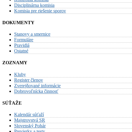
Disciplinárna komisia
Komisia pre riešenie sporov
DOKUMENTY
Stanovy a smernice
Formuláre
Pravidlá
Ostatné
ZOZNAMY
Kluby
Register členov
Zverejňované informácie
Dobrovoľnícka činnosť
SÚŤAŽE
Kalendár súťaží
Majstrovstvá SR
Slovenský Pohár
Previerky a testy