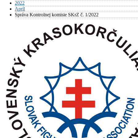
2022
Apríl
Správa Kontrolnej komisie SKrZ č. 1/2022