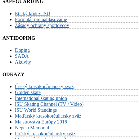
SAFEGUARDING
Etický kódex ISU
Formulár pre nahlasovanie
Zásady ochrany športovcov
ANTIDOPING
Doping
SADA
Aktivity
ODKAZY
Český krasokorčuliarsky zväz
Golden skate
International skating union
ISU Skating Channel (TV / Video)
ISU World Standings
Maďarský krasokorčuliarsky zväz
Majstrovstvá Európy 2016
Nepela Memorial
Poľský krasokorčuliarsky zväz