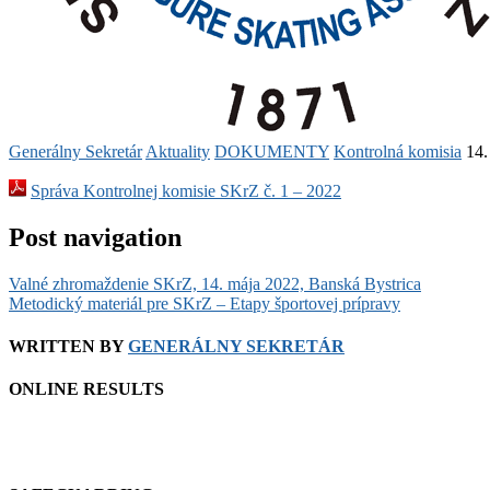
Generálny Sekretár
Aktuality
DOKUMENTY
Kontrolná komisia
14.
Správa Kontrolnej komisie SKrZ č. 1 – 2022
Post navigation
Valné zhromaždenie SKrZ, 14. mája 2022, Banská Bystrica
Metodický materiál pre SKrZ – Etapy športovej prípravy
WRITTEN BY
GENERÁLNY SEKRETÁR
ONLINE RESULTS