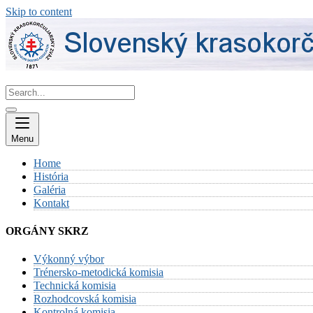
Skip to content
Menu
Home
História
Galéria
Kontakt
ORGÁNY SKRZ
Výkonný výbor
Trénersko-metodická komisia
Technická komisia
Rozhodcovská komisia
Kontrolná komisia