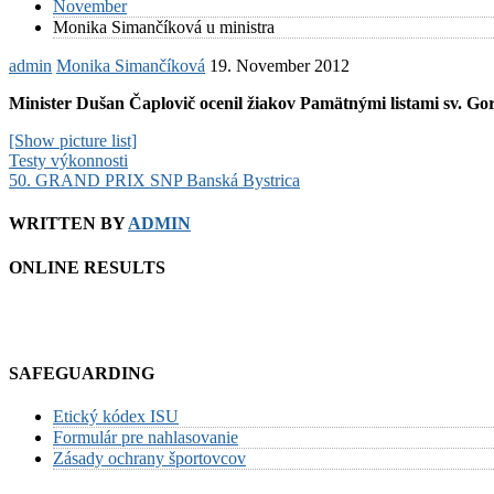
November
Monika Simančíková u ministra
admin
Monika Simančíková
19. November 2012
Minister Dušan Čaplovič ocenil žiakov Pamätnými listami sv. Go
[Show picture list]
Post
Testy výkonnosti
50. GRAND PRIX SNP Banská Bystrica
navigation
WRITTEN BY
ADMIN
ONLINE RESULTS
SAFEGUARDING
Etický kódex ISU
Formulár pre nahlasovanie
Zásady ochrany športovcov