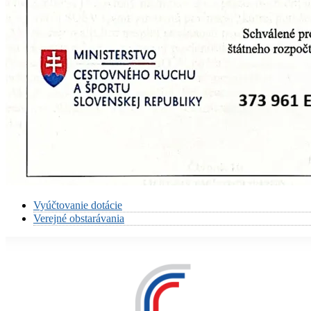
Vyúčtovanie dotácie
Verejné obstarávania