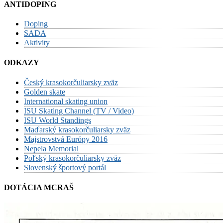
ANTIDOPING
Doping
SADA
Aktivity
ODKAZY
Český krasokorčuliarsky zväz
Golden skate
International skating union
ISU Skating Channel (TV / Video)
ISU World Standings
Maďarský krasokorčuliarsky zväz
Majstrovstvá Európy 2016
Nepela Memorial
Poľský krasokorčuliarsky zväz
Slovenský športový portál
DOTÁCIA MCRAŠ