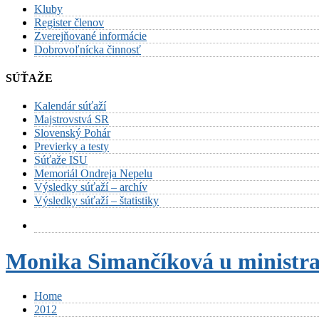
Kluby
Register členov
Zverejňované informácie
Dobrovoľnícka činnosť
SÚŤAŽE
Kalendár súťaží
Majstrovstvá SR
Slovenský Pohár
Previerky a testy
Súťaže ISU
Memoriál Ondreja Nepelu
Výsledky súťaží – archív
Výsledky súťaží – štatistiky
Monika Simančíková u ministr
Home
2012