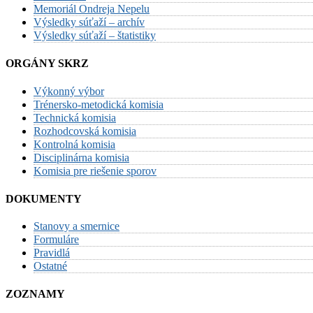
Memoriál Ondreja Nepelu
Výsledky súťaží – archív
Výsledky súťaží – štatistiky
ORGÁNY SKRZ
Výkonný výbor
Trénersko-metodická komisia
Technická komisia
Rozhodcovská komisia
Kontrolná komisia
Disciplinárna komisia
Komisia pre riešenie sporov
DOKUMENTY
Stanovy a smernice
Formuláre
Pravidlá
Ostatné
ZOZNAMY