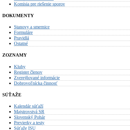
Komisia pre riešenie sporov
DOKUMENTY
Stanovy a smernice
Formuláre
Pravidlá
Ostatné
ZOZNAMY
Kluby
Register členov
Zverejňované informácie
Dobrovoľnícka činnosť
SÚŤAŽE
Kalendár súťaží
Majstrovstvá SR
Slovenský Pohár
Previerky a testy
Súťaže ISU