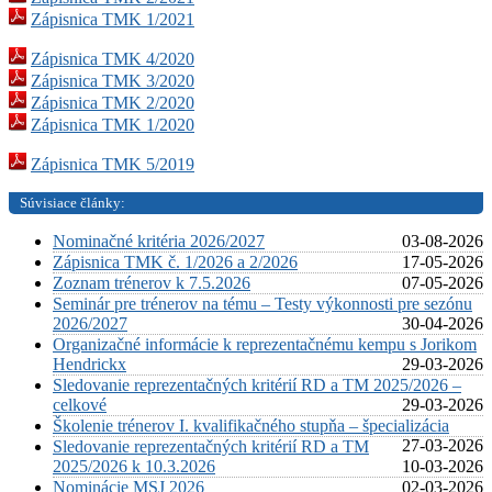
Zápisnica TMK 1/2021
Zápisnica TMK 4/2020
Zápisnica TMK 3/2020
Zápisnica TMK 2/2020
Zápisnica TMK 1/2020
Zápisnica TMK 5/2019
Súvisiace články:
Nominačné kritéria 2026/2027
03-08-2026
Zápisnica TMK č. 1/2026 a 2/2026
17-05-2026
Zoznam trénerov k 7.5.2026
07-05-2026
Seminár pre trénerov na tému – Testy výkonnosti pre sezónu
2026/2027
30-04-2026
Organizačné informácie k reprezentačnému kempu s Jorikom
Hendrickx
29-03-2026
Sledovanie reprezentačných kritérií RD a TM 2025/2026 –
celkové
29-03-2026
Školenie trénerov I. kvalifikačného stupňa – špecializácia
27-03-2026
Sledovanie reprezentačných kritérií RD a TM
2025/2026 k 10.3.2026
10-03-2026
Nominácie MSJ 2026
02-03-2026