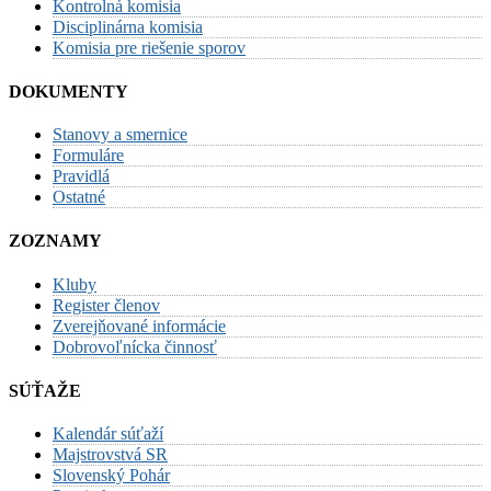
Kontrolná komisia
Disciplinárna komisia
Komisia pre riešenie sporov
DOKUMENTY
Stanovy a smernice
Formuláre
Pravidlá
Ostatné
ZOZNAMY
Kluby
Register členov
Zverejňované informácie
Dobrovoľnícka činnosť
SÚŤAŽE
Kalendár súťaží
Majstrovstvá SR
Slovenský Pohár