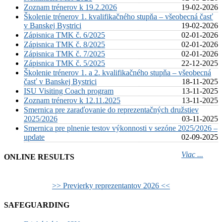
Zoznam trénerov k 19.2.2026
19-02-2026
Školenie trénerov 1. kvalifikačného stupňa – všeobecná časť
v Banskej Bystrici
19-02-2026
Zápisnica TMK č. 6/2025
02-01-2026
Zápisnica TMK č. 8/2025
02-01-2026
Zápisnica TMK č. 7/2025
02-01-2026
Zápisnica TMK č. 5/2025
22-12-2025
Školenie trénerov 1. a 2. kvalifikačného stupňa – všeobecná
časť v Banskej Bystrici
18-11-2025
ISU Visiting Coach program
13-11-2025
Zoznam trénerov k 12.11.2025
13-11-2025
Smernica pre zaraďovanie do reprezentačných družstiev
2025/2026
03-11-2025
Smernica pre plnenie testov výkonnosti v sezóne 2025/2026 –
update
02-09-2025
Viac ...
ONLINE RESULTS
>> Previerky reprezentantov 2026 <<
SAFEGUARDING