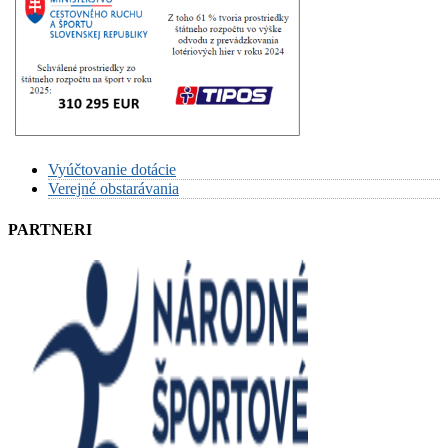
Vyúčtovanie dotácie
Verejné obstarávania
PARTNERI