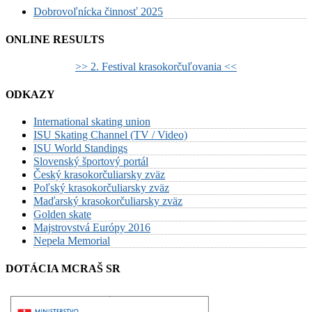
Dobrovoľnícka činnosť 2025
ONLINE RESULTS
>> 2. Festival krasokorčuľovania <<
ODKAZY
International skating union
ISU Skating Channel (TV / Video)
ISU World Standings
Slovenský športový portál
Český krasokorčuliarsky zväz
Poľský krasokorčuliarsky zväz
Maďarský krasokorčuliarsky zväz
Golden skate
Majstrovstvá Európy 2016
Nepela Memorial
DOTÁCIA MCRAŠ SR