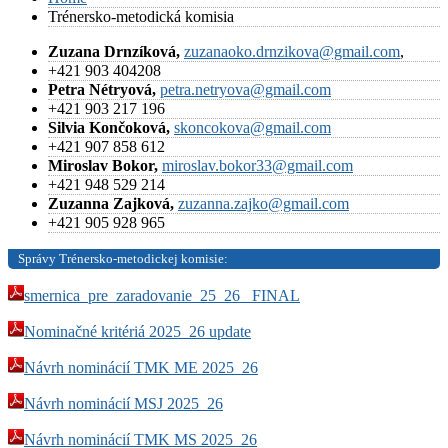
Trénersko-metodická komisia
Zuzana Drnzíková,
zuzanaoko.drnzikova@gmail.com
,
+421 903 404208
Petra Nétryová,
petra.netryova@gmail.com
+421 903 217 196
Silvia Končoková,
skoncokova@gmail.com
+421 907 858 612
Miroslav Bokor,
miroslav.bokor33@gmail.com
+421 948 529 214
Zuzanna Zajková,
zuzanna.zajko@gmail.com
+421 905 928 965
Správy Trénersko-metodickej komisie:
smernica_pre_zaradovanie_25_26_ FINAL
Nominačné kritériá 2025_26 update
Návrh nominácií TMK ME 2025_26
Návrh nominácií MSJ 2025_26
Návrh nominácií TMK MS 2025_26