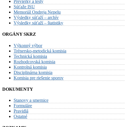
Previerky a testy
Súťaže ISU
Memoriál Ondreja Nepelu
Výsledky súťaží – archív
Výsledky súťaží – štatistiky
ORGÁNY SKRZ
Výkonný výbor
Trénersko-metodická komisia
Technická komisia
Rozhodcovská komisia
Kontrolná komisia
Disciplinárna komisia
Komisia pre riešenie sporov
DOKUMENTY
Stanovy a smernice
Formuláre
Pravidlá
Ostatné