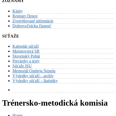
ZOZNAMY
Kluby
Register členov
Zverejňované informácie
Dobrovoľnícka činnosť
SÚŤAŽE
Kalendár súťaží
Majstrovstvá SR
Slovenský Pohár
Previerky a testy
Súťaže ISU
Memoriál Ondreja Nepelu
Výsledky súťaží – archív
Výsledky súťaží – štatistiky
Trénersko-metodická komisia
Home