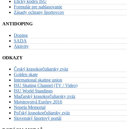
Etický kódex ISU
Formulár pre nahlasovanie
Zásady ochrany športovcov
ANTIDOPING
Doping
SADA
Aktivity
ODKAZY
Český krasokorčuliarsky zväz
Golden skate
International skating union
ISU Skating Channel (TV / Video)
ISU World Standings
Maďarský krasokorčuliarsky zväz
Majstrovstvá Európy 2016
Nepela Memorial
Poľský krasokorčuliarsky zväz
Slovenský športový portál