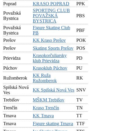
Poprad
KRASO POPRAD
PPK
SPORTING CLUB
Považská
POVAŽSKÁ
PBS
Bystrica
BYSTRICA
Považská
Figure Skating Club
PBF
Bystrica
PB
Prešov
KK Kraso Prešov
POK
Prešov
Skating Sports Prešov
POS
Krasokorčuliarsky
Prievidza
PD
klub Prievidza
Púchov
Krasoklub Púchov
PU
KK Ruža
Ružomberok
RK
Ružomberok
Spišská Nová
KK Spišská Nová Ves
SNV
Ves
Trebišov
MŠKM Trebišov
TV
Trenčín
Kraso Trenčín
TN
Trnava
KK Trnava
TT
Trnava
Figure skating Trnava
TTF