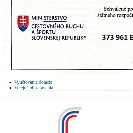
Vyúčtovanie dotácie
Verejné obstarávania