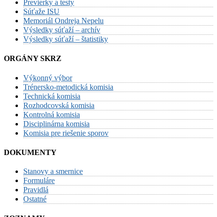
Previerky a testy
Súťaže ISU
Memoriál Ondreja Nepelu
Výsledky súťaží – archív
Výsledky súťaží – štatistiky
ORGÁNY SKRZ
Výkonný výbor
Trénersko-metodická komisia
Technická komisia
Rozhodcovská komisia
Kontrolná komisia
Disciplinárna komisia
Komisia pre riešenie sporov
DOKUMENTY
Stanovy a smernice
Formuláre
Pravidlá
Ostatné