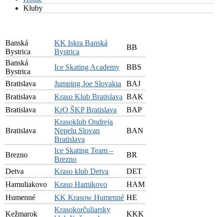
Kluby
Banská
KK Iskra Banská
BB
Bystrica
Bystrica
Banská
Ice Skating Academy
BBS
Bystrica
Bratislava
Jumping Joe Slovakia
BAJ
Bratislava
Kraso Klub Bratislava
BAK
Bratislava
KrO ŠKP Bratislava
BAP
Krasoklub Ondreja
Bratislava
Nepelu Slovan
BAN
Bratislava
Ice Skating Team –
Brezno
BR
Brezno
Detva
Kraso klub Detva
DET
Hamuliakovo
Kraso Hamikovo
HAM
Humenné
KK Krasow Humenné
HE
Krasokorčuliarsky
Kežmarok
KKK