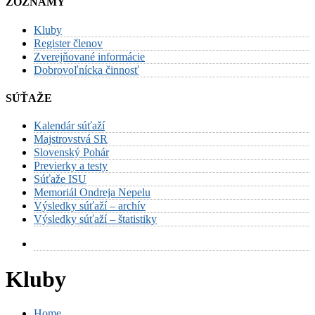
ZOZNAMY
Kluby
Register členov
Zverejňované informácie
Dobrovoľnícka činnosť
SÚŤAŽE
Kalendár súťaží
Majstrovstvá SR
Slovenský Pohár
Previerky a testy
Súťaže ISU
Memoriál Ondreja Nepelu
Výsledky súťaží – archív
Výsledky súťaží – štatistiky
Kluby
Home