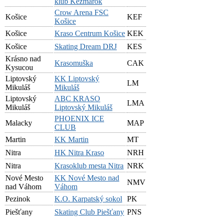
klub Kežmarok
Crow Arena FSC
Košice
KEF
Košice
Košice
Kraso Centrum Košice
KEK
Košice
Skating Dream DRJ
KES
Krásno nad
Krasomuška
CAK
Kysucou
Liptovský
KK Liptovský
LM
Mikuláš
Mikuláš
Liptovský
ABC KRASO
LMA
Mikuláš
Liptovský Mikuláš
PHOENIX ICE
Malacky
MAP
CLUB
Martin
KK Martin
MT
Nitra
HK Nitra Kraso
NRH
Nitra
Krasoklub mesta Nitra
NRK
Nové Mesto
KK Nové Mesto nad
NMV
nad Váhom
Váhom
Pezinok
K.O. Karpatský sokol
PK
Piešťany
Skating Club Piešťany
PNS