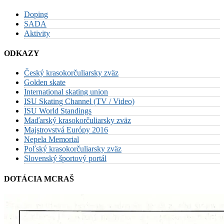
Doping
SADA
Aktivity
ODKAZY
Český krasokorčuliarsky zväz
Golden skate
International skating union
ISU Skating Channel (TV / Video)
ISU World Standings
Maďarský krasokorčuliarsky zväz
Majstrovstvá Európy 2016
Nepela Memorial
Poľský krasokorčuliarsky zväz
Slovenský športový portál
DOTÁCIA MCRAŠ