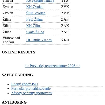
Trnava
Ice Skating Trnava
TTS
Zvolen
KK Zvolen
ZVK
Zvolen
ŠKK Zvolen
ZVM
Žilina
FSC Žilina
ZAF
Žilina
KK Žilina
ZAK
Žilina
Skate Žilina
ZAS
Vranov nad
HC Bulls Vranov
VRH
Topľou
ONLINE RESULTS
>> Previerky reprezentantov 2026 <<
SAFEGUARDING
Etický kódex ISU
Formulár pre nahlasovanie
Zásady ochrany športovcov
ANTIDOPING