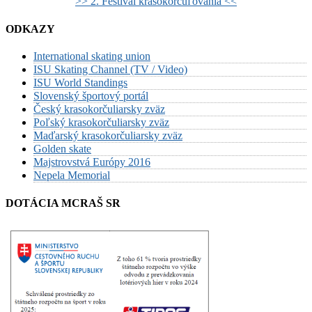
>> 2. Festival krasokorčuľovania <<
ODKAZY
International skating union
ISU Skating Channel (TV / Video)
ISU World Standings
Slovenský športový portál
Český krasokorčuliarsky zväz
Poľský krasokorčuliarsky zväz
Maďarský krasokorčuliarsky zväz
Golden skate
Majstrovstvá Európy 2016
Nepela Memorial
DOTÁCIA MCRAŠ SR