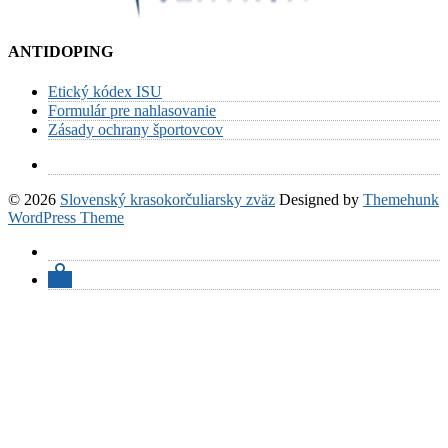
ANTIDOPING
Etický kódex ISU
Formulár pre nahlasovanie
Zásady ochrany športovcov
© 2026
Slovenský krasokorčuliarsky zväz
Designed by
Themehunk
WordPress Theme