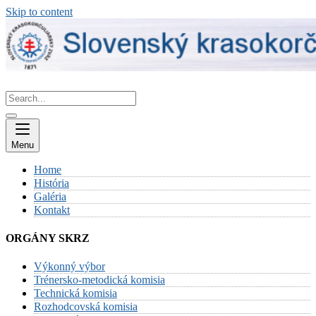
Skip to content
Menu
Home
História
Galéria
Kontakt
ORGÁNY SKRZ
Výkonný výbor
Trénersko-metodická komisia
Technická komisia
Rozhodcovská komisia