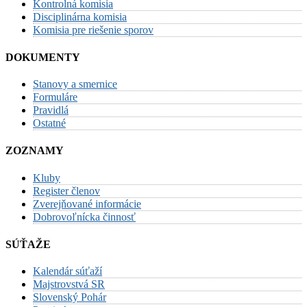
Kontrolná komisia
Disciplinárna komisia
Komisia pre riešenie sporov
DOKUMENTY
Stanovy a smernice
Formuláre
Pravidlá
Ostatné
ZOZNAMY
Kluby
Register členov
Zverejňované informácie
Dobrovoľnícka činnosť
SÚŤAŽE
Kalendár súťaží
Majstrovstvá SR
Slovenský Pohár