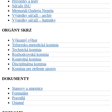
Previerky a testy
Súťaže ISU
Memoriál Ondreja Nepelu
Výsledky súťaží – archív
Výsledky súťaží – štatistiky
ORGÁNY SKRZ
Výkonný výbor
Trénersko-metodická komisia
Technická komisia
Rozhodcovská komisia
Kontrolná komisia
Disciplinárna komisia
Komisia pre riešenie sporov
DOKUMENTY
Stanovy a smernice
Formuláre
Pravidlá
Ostatné