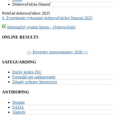
Dobrovoľnícka činnosť
Prehľad dobrovoľníkov 2025
0_Zverejnenie vykonanej dobrovoľníckej činnosti 2025
Informačný systém športu – Dobrovoľníci
ONLINE RESULTS
>> Previerky reprezentantov 2026 <<
SAFEGUARDING
Etický kódex ISU
Formulár pre nahlasovanie
Zásady ochrany športovcov
ANTIDOPING
Doping
SADA
Aktivity