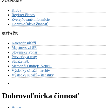
ZOZNAMY
Kluby
Register členov
Zverejňované informácie
Dobrovoľnícka činnosť
SÚŤAŽE
Kalendár súťaží
Majstrovstvá SR
Slovenský Pohár
Previerky a testy
Súťaže ISU
Memoriál Ondreja Nepelu
Výsledky súťaží – archív
Výsledky súťaží – štatistiky
Dobrovoľnícka činnosť
Home