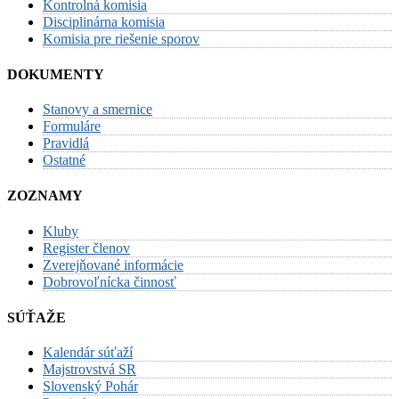
Kontrolná komisia
Disciplinárna komisia
Komisia pre riešenie sporov
DOKUMENTY
Stanovy a smernice
Formuláre
Pravidlá
Ostatné
ZOZNAMY
Kluby
Register členov
Zverejňované informácie
Dobrovoľnícka činnosť
SÚŤAŽE
Kalendár súťaží
Majstrovstvá SR
Slovenský Pohár