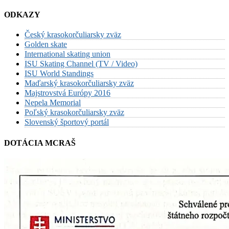
ODKAZY
Český krasokorčuliarsky zväz
Golden skate
International skating union
ISU Skating Channel (TV / Video)
ISU World Standings
Maďarský krasokorčuliarsky zväz
Majstrovstvá Európy 2016
Nepela Memorial
Poľský krasokorčuliarsky zväz
Slovenský športový portál
DOTÁCIA MCRAŠ