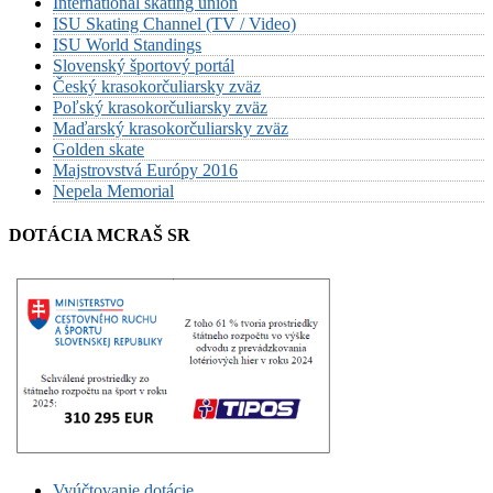
International skating union
ISU Skating Channel (TV / Video)
ISU World Standings
Slovenský športový portál
Český krasokorčuliarsky zväz
Poľský krasokorčuliarsky zväz
Maďarský krasokorčuliarsky zväz
Golden skate
Majstrovstvá Európy 2016
Nepela Memorial
DOTÁCIA MCRAŠ SR
Vyúčtovanie dotácie